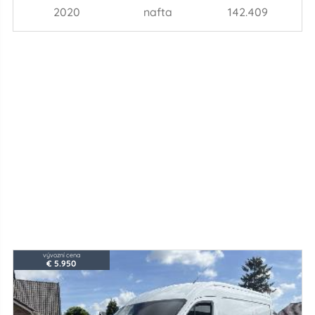
2020
nafta
142.409
vývozní cena
€ 5.950