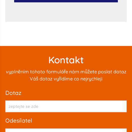
Kontakt
vyplnĕním tohoto formuláře nám můžete poslat dotaz
Váš dotaz vyřídíme co nejrychleji
dotaz
odesílatel