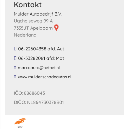
Kontakt
Mulder Autobedrijf B.V.
Ugchelseweg 99 A
7335JT Apeldoorn
Nederland
06-22604358 afd. Aut
06-53282081 afd: Mot
​marcoauto​@​hetnet​.​nl​
​www​.​mulder​.​schadeautos​.​nl​
IČO: 88686043
DIČO: NL864730378B01