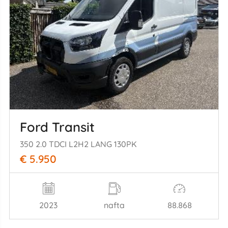
Ford Transit
350 2.0 TDCI L2H2 LANG 130PK
€ 5.950
2023
nafta
88.868