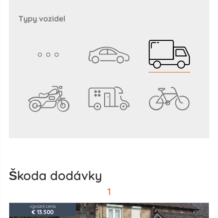
typy vozidel
škoda dodávky
1
vývozní cena
€ 13.500