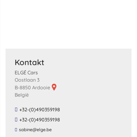
Kontakt
ELGÉ Cars
Oostlaan 3
B-8850 Ardooie
België
+32-(0)490359198
+32-(0)490359198
​sabine​@​elge​.​be​