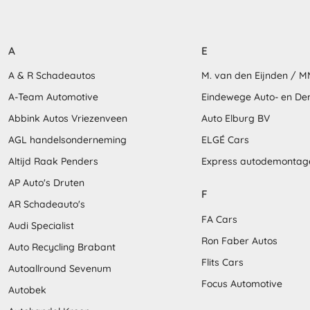
A
E
A & R Schadeautos
M. van den Eijnden / 
A-Team Automotive
Eindewege Auto- en D
Abbink Autos Vriezenveen
Auto Elburg BV
AGL handelsonderneming
ELGÉ Cars
Altijd Raak Penders
Express autodemontag
AP Auto's Druten
F
AR Schadeauto's
FA Cars
Audi Specialist
Ron Faber Autos
Auto Recycling Brabant
Flits Cars
Autoallround Sevenum
Focus Automotive
Autobek