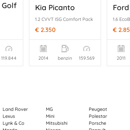
 Golf
Kia Picanto
Ford
1.2 CVVT ISG Comfort Pack
1.6 Eco
€ 2.350
€ 2.8
119.844
2014
benzin
159.569
2011
Land Rover
MG
Peugeot
Lexus
Mini
Polestar
Lynk & Co
Mitsubishi
Porsche