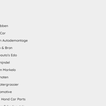
abben
 Car
n Autodemontage
 & Bron
auto’s Edo
hijndel
en Markelo
hoten
otergrossier
omotive
 Hand Car Parts