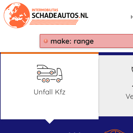
make: range
Unfall Kfz