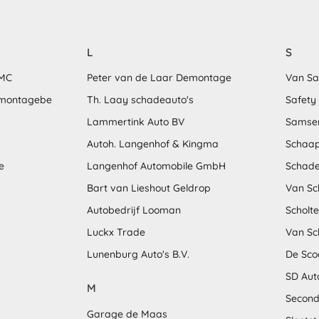
L
S
MMC
Peter van de Laar Demontage
Van S
emontagebe
Th. Laay schadeauto's
Safety
Lammertink Auto BV
Samse
Autoh. Langenhof & Kingma
Schaap
e
Langenhof Automobile GmbH
Schade
Bart van Lieshout Geldrop
Van Sc
Autobedrijf Looman
Scholt
Luckx Trade
Van Sc
Lunenburg Auto's B.V.
De Sco
SD Aut
M
Second
Garage de Maas