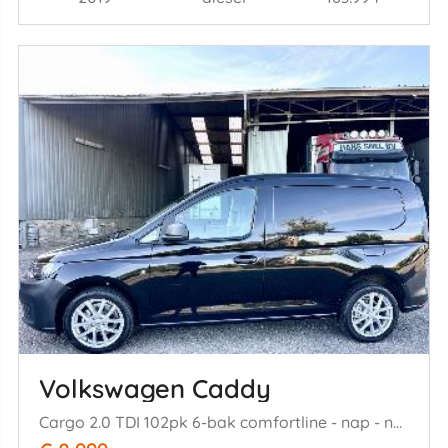
Volkswagen Caddy
Cargo 2.0 TDI 102pk 6-bak comfortline - nap - navi - pdc - trekh - clima - cruise - carplay - org nl