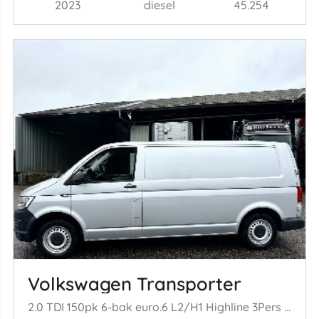
2023
diesel
45.254
Volkswagen Transporter
2.0 TDI 150pk 6-bak euro.6 L2/H1 Highline 3Pers - nap - 1e eig - navi - airco - cruise - carplay - pdc - trekh