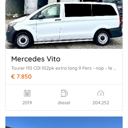
Mercedes Vito
Tourer 110 CDI 102pk extra lang 9 Pers - nap - 1e eig - airco - cruise - getint glas - privacy glass - side bars
€ 7.850
2019
diesel
204.252