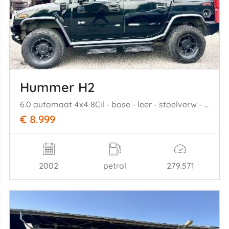
Hummer H2
6.0 automaat 4x4 8Cil - bose - leer - stoelverw - led - clima - privacy glass - trekh - licht + regensensor
€ 8.999
2002
petrol
279.571