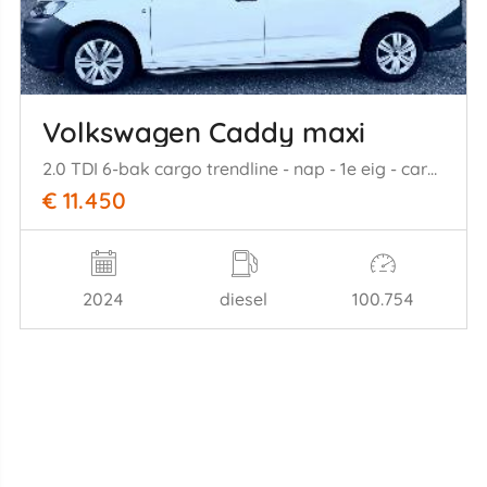
Volkswagen Caddy maxi
2.0 TDI 6-bak cargo trendline - nap - 1e eig - carplay - virtual - front + line assist - clima - cruise - pdc
€ 11.450
2024
diesel
100.754