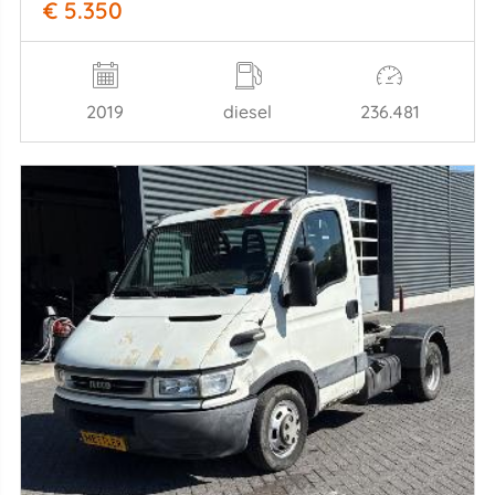
€ 5.350
2019
diesel
236.481