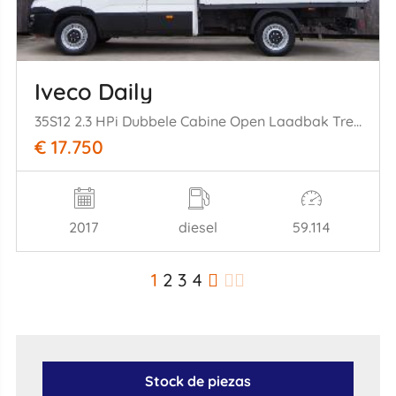
Iveco Daily
35S12 2.3 HPi Dubbele Cabine Open Laadbak Trekhaak 85KW Euro 6
€ 17.750
2017
diesel
59.114
1
2
3
4
Stock de piezas