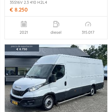
35S16V 2.3 410 H2L4
€ 8.250
2021
diesel
315.017
precio de exportación
€ 8.750