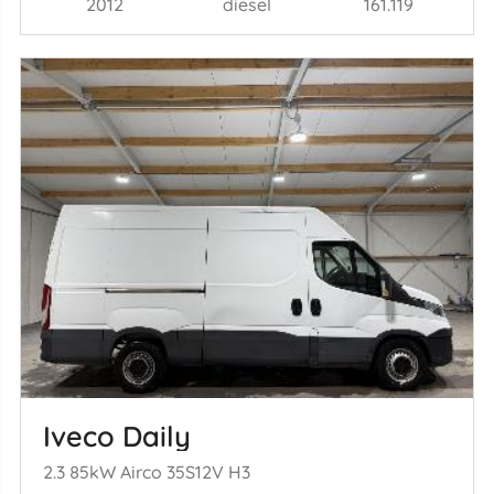
2012
diesel
161.119
Iveco Daily
2.3 85kW Airco 35S12V H3