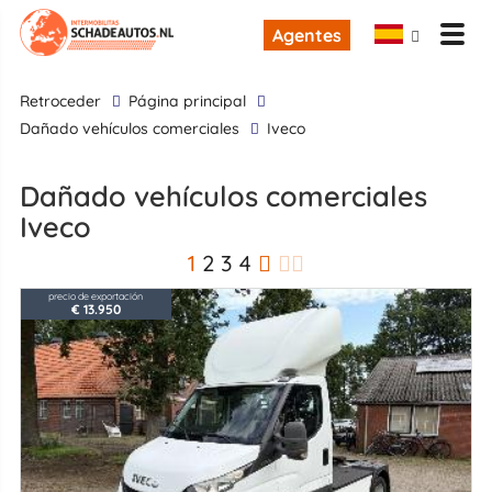
Agentes
retroceder
Página principal
dañado vehículos comerciales
Iveco
dañado vehículos comerciales
Iveco
1
2
3
4
precio de exportación
€ 13.950