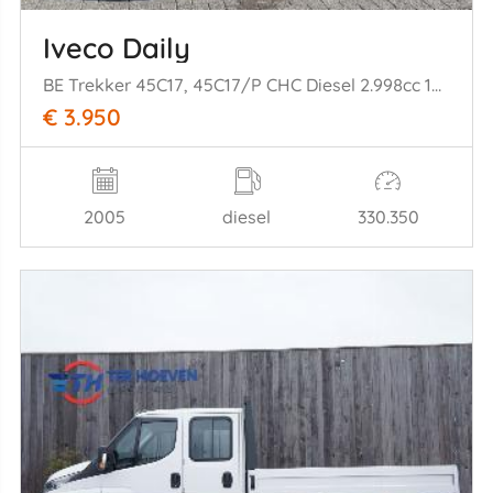
Iveco Daily
BE Trekker 45C17, 45C17/P CHC Diesel 2.998cc 125kW (170pk) RWD
€ 3.950
2005
diesel
330.350