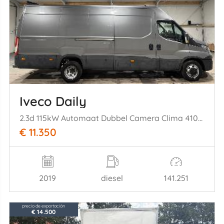
Iveco Daily
2.3d 115kW Automaat Dubbel Camera Clima 410H2
€ 11.350
2019
diesel
141.251
precio de exportación
€ 14.500