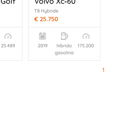
Golf
Volvo Xc‑60
T8 Hybride
€ 25.750
25.489
2019
híbrido
175.200
gasolina
1