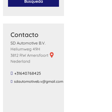
Búsqueda
Contacto
SD Automotive B.V.
Heliumweg 49H
3812 RW Amersfoort
Nederland
+31640768425
​sdautomotiveb​.​v​@​gmail​.​com​