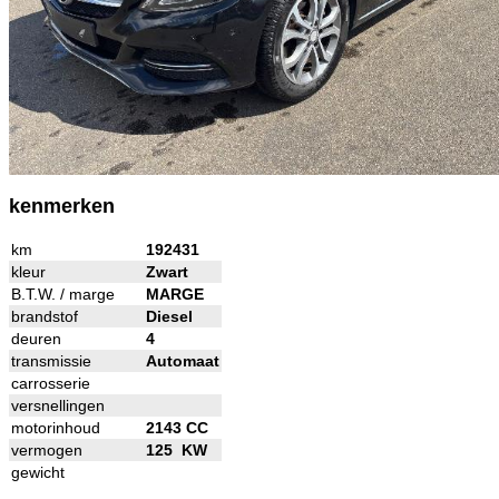
kenmerken
km
192431
kleur
Zwart
B.T.W. / marge
MARGE
brandstof
Diesel
deuren
4
transmissie
Automaat
carrosserie
versnellingen
motorinhoud
2143 CC
vermogen
125 KW
gewicht