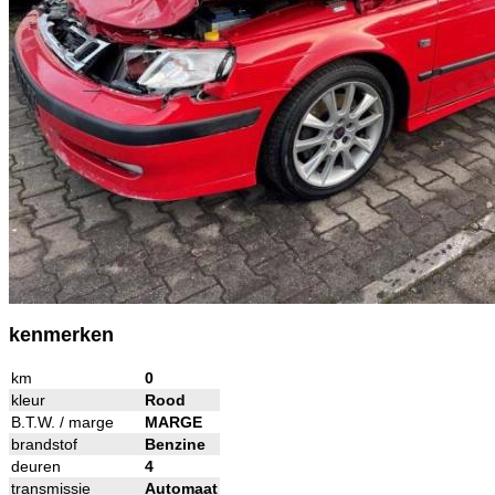
kenmerken
km
0
kleur
Rood
B.T.W. / marge
MARGE
brandstof
Benzine
deuren
4
transmissie
Automaat