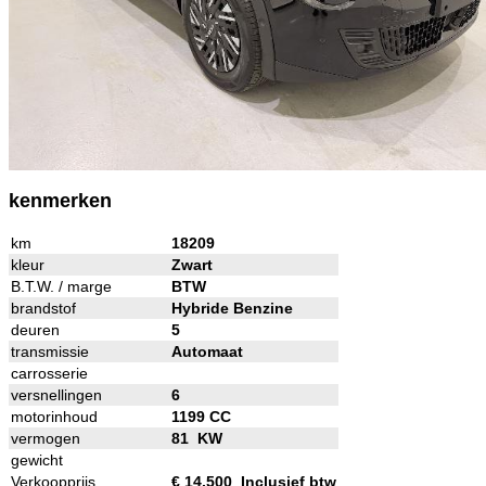
kenmerken
km
18209
kleur
Zwart
B.T.W. / marge
BTW
brandstof
Hybride Benzine
deuren
5
transmissie
Automaat
carrosserie
versnellingen
6
motorinhoud
1199 CC
vermogen
81 KW
gewicht
Verkoopprijs
€ 14.500 Inclusief btw