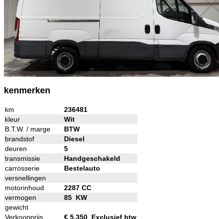
kenmerken
km
236481
kleur
Wit
B.T.W. / marge
BTW
brandstof
Diesel
deuren
5
transmissie
Handgeschakeld
carrosserie
Bestelauto
versnellingen
motorinhoud
2287 CC
vermogen
85 KW
gewicht
Verkoopprijs
€ 5.350 Exclusief btw