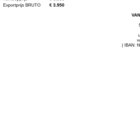
Exportprijs BRUTO
€ 3.950
VAN
u
v
| IBAN: