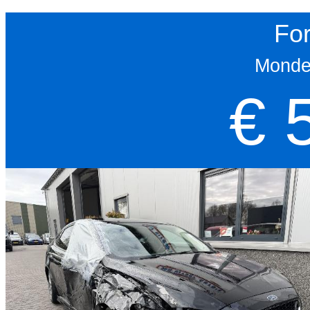
For
Monde
€ 