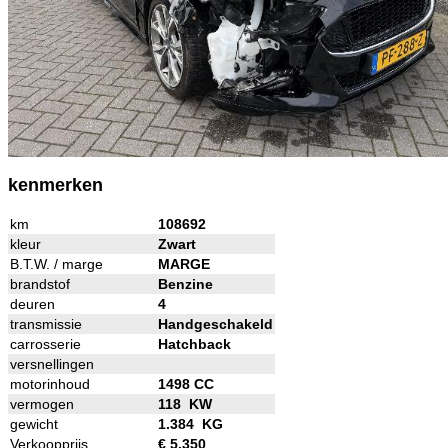
kenmerken
km
108692
kleur
Zwart
B.T.W. / marge
MARGE
brandstof
Benzine
deuren
4
transmissie
Handgeschakeld
carrosserie
Hatchback
versnellingen
motorinhoud
1498 CC
vermogen
118 KW
gewicht
1.384 KG
Verkoopprijs
€ 5.350