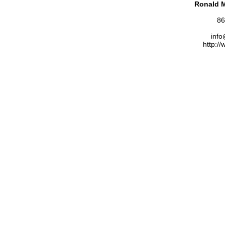
Ronald M
8
info
http:/