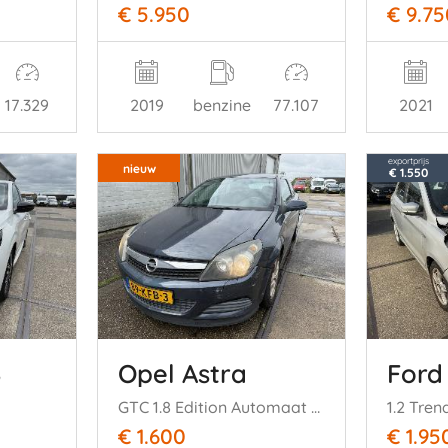
€ 5.950
€ 9.75
17.329
2019
benzine
77.107
2021
exportprijs
nieuw
€ 1.550
8
Opel Astra
Ford
GTC 1.8 Edition Automaat Airco
1.2 Tren
€ 1.600
€ 1.95