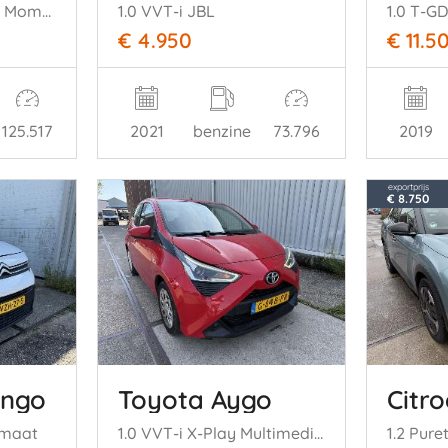
Cross Country 1.6 T4 Momentum
1.0 VVT-i JBL
€ 4.950
€ 11.5
125.517
2021
benzine
73.796
2019
exportprijs
€ 8.750
ingo
Toyota Aygo
Citr
omaat
1.0 VVT-i X-Play Multimedia Camera
1.2 Pure