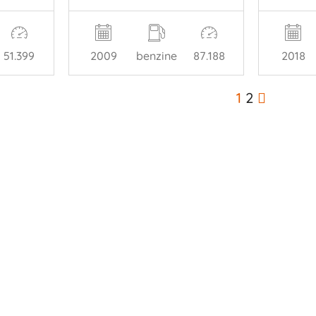
51.399
2009
benzine
87.188
2018
1
2