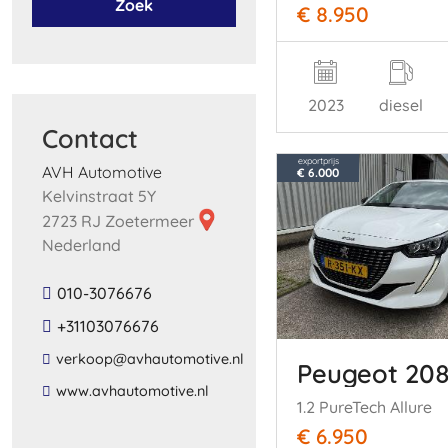
Zoek
€ 8.950
2023
diesel
Contact
exportprijs
AVH Automotive
€ 6.000
Kelvinstraat 5Y
2723 RJ Zoetermeer
Nederland
010-3076676
+31103076676
​verkoop​@​avhautomotive​.​nl​
Peugeot 20
​www​.​avhautomotive​.​nl​
1.2 PureTech Allure
€ 6.950