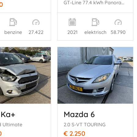
GT-Line 77.4 kWh Panoramadak
0
2021
elektrisch
58.790
benzine
27.422
 Ka+
Mazda 6
d Ultimate
2.0 S-VT TOURING
0
€ 2.250