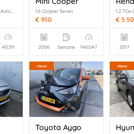
Mini Cooper
Rena
1.0 i-VTEC Executive Automaat Panoramadak
1.6 Cooper Seven
1.2 TCe
€ 950
€ 5.5
40.311
2006
benzine
148.047
2017
nieuw
nieuw
Toyota Aygo
Hyun