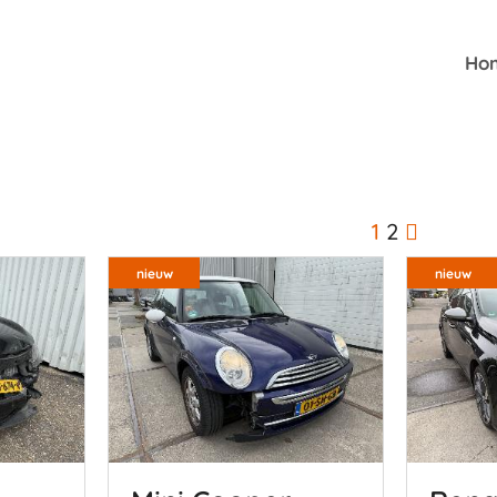
Ho
1
2
nieuw
nieuw