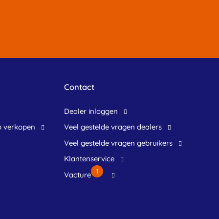
Contact
dealer inloggen
o verkopen
veel gestelde vragen dealers
veel gestelde vragen gebruikers
klantenservice
1
Vacture