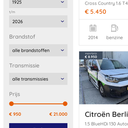
€ 5.450
t/m
brandstof
2014
benzine
exportprijs
€ 8.950
transmissie
prijs
Citroën Berl
€ 950
€ 21.000
1.5 BlueHDi 130 Aut