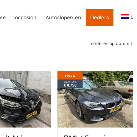
me
occasion
Autosloperijen
Dealers
sorteren op datum
nieuw
exportprijs
€ 8.750