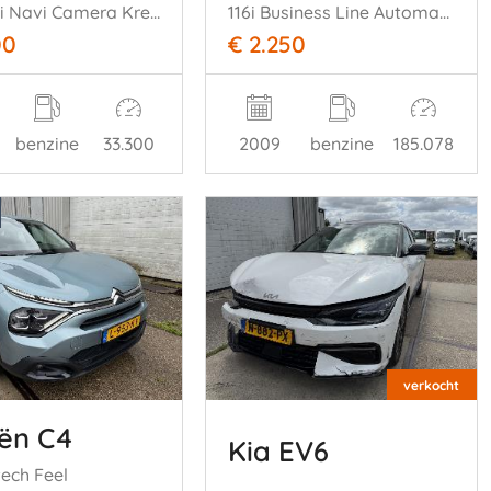
1.0 T-GDi Navi Camera Krell Audio
116i Business Line Automaat Navi
00
€ 2.250
benzine
33.300
2009
benzine
185.078
verkocht
oën C4
Kia EV6
tech Feel