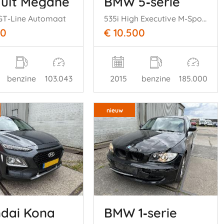
ult Mégane
BMW 5‑serie
 GT-Line Automaat
535i High Executive M-Sport
00
€ 10.500
benzine
103.043
2015
benzine
185.000
nieuw
dai Kona
BMW 1‑serie