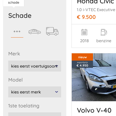
Honda Civic
schade
schade
€ 9.500
2018
benzine
merk
nieuw
exportprijs
€ 4.950
model
1ste toelating
Volvo V‑40