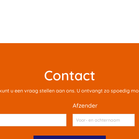
Contact
 kunt u een vraag stellen aan ons. U ontvangt zo spoedig mog
afzender