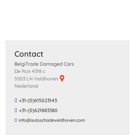
Contact
BelgiTrade Damaged Cars
De Run 4318 c
5503 LN Veldhoven
Nederland
+31-(0)615023143
+31-(0)621883380
​info​@​autoschadeveldhoven​.​com​