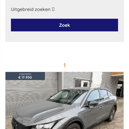
Uitgebreid zoeken
Zoek
1
exportprijs
€ 17.950