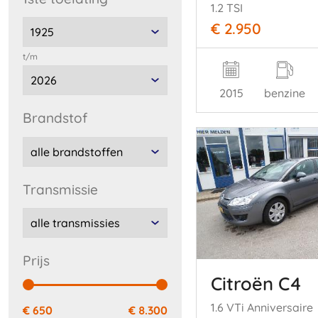
1.2 TSI
€ 2.950
t/m
2015
benzine
brandstof
transmissie
prijs
Citroën C4
1.6 VTi Anniversaire
€ 650
€ 8.300