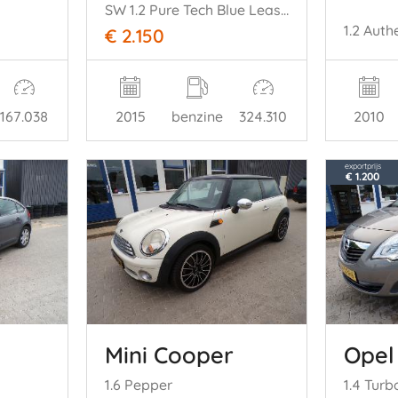
SW 1.2 Pure Tech Blue Lease Premium
1.2 Auth
€ 2.150
2010
167.038
2015
benzine
324.310
exportprijs
€ 1.200
Mini Cooper
Opel
1.6 Pepper
1.4 Turb