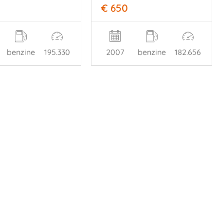
€ 650
benzine
195.330
2007
benzine
182.656