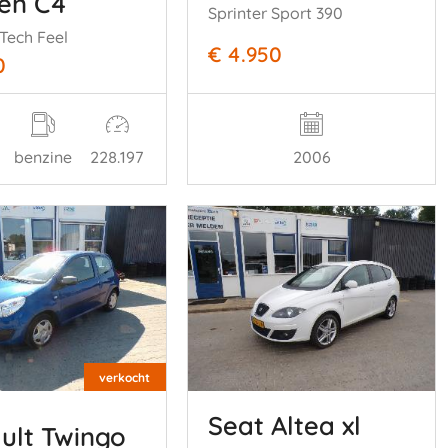
oën C4
Sprinter Sport 390
 Tech Feel
€ 4.950
0
2006
benzine
228.197
verkocht
Seat Altea xl
ult Twingo