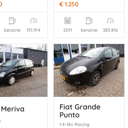
0
€ 1.250
benzine
151.914
2011
benzine
385.816
Fiat Grande
 Meriva
Punto
y
1.4-16v Racing