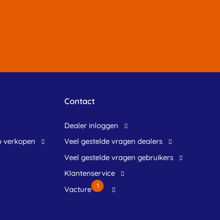
Contact
dealer inloggen
o verkopen
veel gestelde vragen dealers
veel gestelde vragen gebruikers
klantenservice
1
Vacture