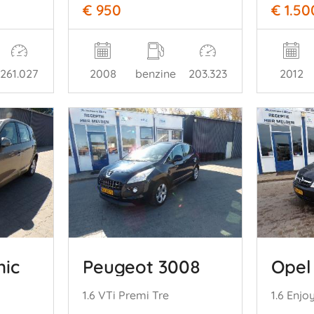
€ 950
€ 1.50
261.027
2008
benzine
203.323
2012
nic
Peugeot 3008
Opel
1.6 VTi Premi Tre
1.6 Enjo