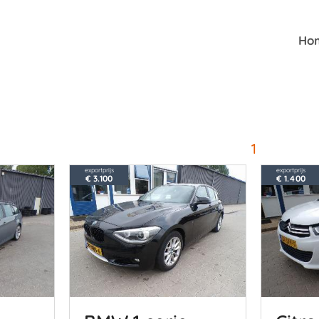
Ho
1
exportprijs
exportprijs
€ 3.100
€ 1.400