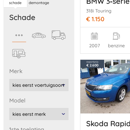
BMW 3‑serie
schade
demontage
318i Touring
schade
€ 1.150
2007
benzine
exportprijs
€ 2.600
merk
model
Skoda Rapi
1ste toelating