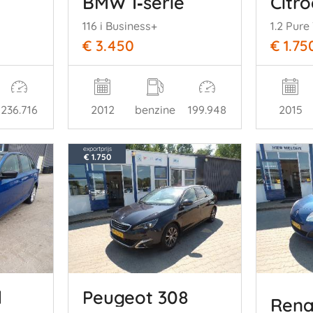
BMW 1‑serie
Citr
116 i Business+
1.2 Pure
€ 3.450
€ 1.75
236.716
2012
benzine
199.948
2015
exportprijs
€ 1.750
d
Peugeot 308
Rena