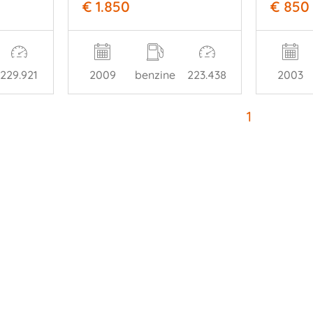
€ 1.850
€ 850
229.921
2009
benzine
223.438
2003
1