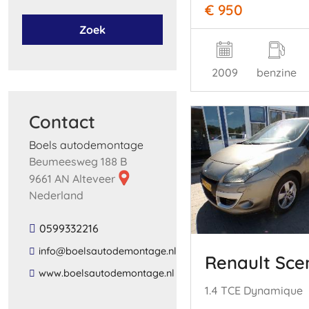
€ 950
Zoek
2009
benzine
Contact
Boels autodemontage
Beumeesweg 188 B
9661 AN Alteveer
Nederland
0599332216
​info​@​boelsautodemontage​.​nl​
Renault Sce
​www​.​boelsautodemontage​.​nl​
1.4 TCE Dynamique