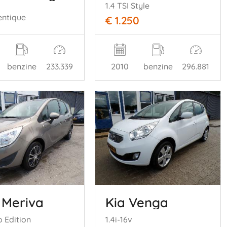
1.4 TSI Style
entique
€ 1.250
benzine
233.339
2010
benzine
296.881
 Meriva
Kia Venga
o Edition
1.4i-16v