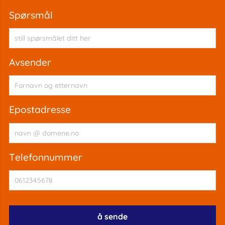
spørsmål
avsender
epostadresse
telefonnummer