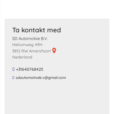
Ta kontakt med
SD Automotive B.V.
Heliumweg 49H
3812 RW Amersfoort
Nederland
+31640768425
​sdautomotiveb​.​v​@​gmail​.​com​