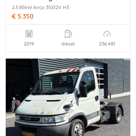
2.3 85kW Airco 35S12V H3
€ 5.350
2019
diesel
236.481