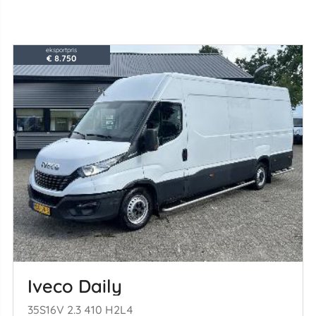
eksportpris
€ 8.750
Iveco Daily
35S16V 2.3 410 H2L4