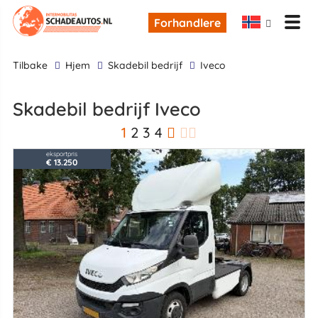
Forhandlere
tilbake
Hjem
skadebil bedrijf
Iveco
skadebil bedrijf Iveco
1
2
3
4
eksportpris
€ 13.250