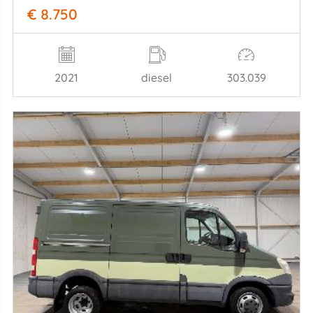
€ 8.750
2021
diesel
303.039