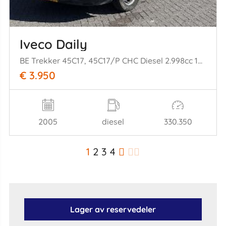
Iveco Daily
BE Trekker 45C17, 45C17/P CHC Diesel 2.998cc 125kW (170pk) RWD
€ 3.950
2005
diesel
330.350
1
2
3
4
Lager av reservedeler