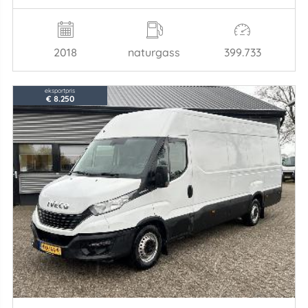
2018
naturgass
399.733
eksportpris
€ 8.250