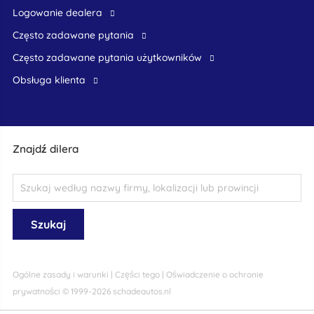
logowanie dealera
Często zadawane pytania
często zadawane pytania użytkowników
obsługa klienta
Znajdź dilera
Ogólne zasady i warunki
|
Części tego
|
Oświadczenie o ochronie
prywatności
© 1999-2026 schadeautos.nl