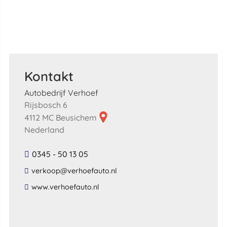
Kontakt
Autobedrijf Verhoef
Rijsbosch 6
4112 MC Beusichem
Nederland
0345 - 50 13 05
​verkoop​@​verhoefauto​.​nl​
​www​.​verhoefauto​.​nl​