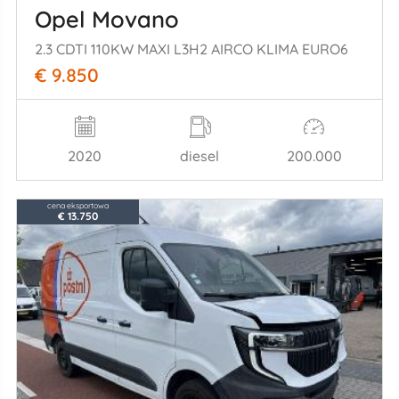
Opel Movano
2.3 CDTI 110KW MAXI L3H2 AIRCO KLIMA EURO6
€ 9.850
2020
diesel
200.000
cena eksportowa
€ 13.750