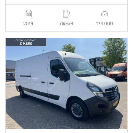
2019
diesel
134.000
cena eksportowa
€ 9.850