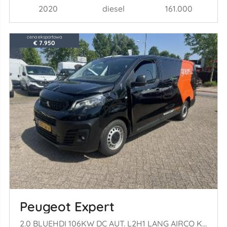
2020
diesel
161.000
cena eksportowa
€ 7.950
Peugeot Expert
2.0 BLUEHDI 106KW DC AUT. L2H1 LANG AIRCO KLIMA NAV