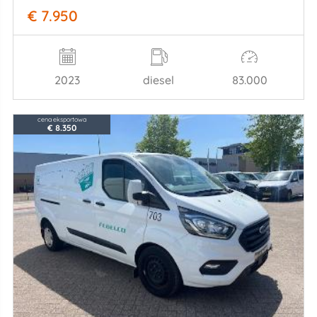
€ 7.950
2023
diesel
83.000
cena eksportowa
€ 8.350