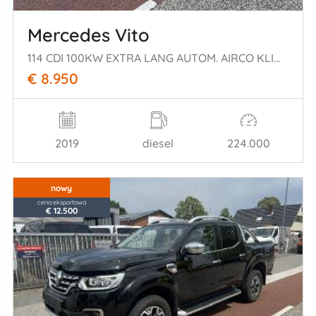
Mercedes Vito
114 CDI 100KW EXTRA LANG AUTOM. AIRCO KLIMA EURO6
€ 8.950
2019
diesel
224.000
nowy
cena eksportowa
€ 12.500