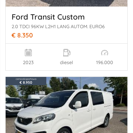
Ford Transit Custom
2.0 TDCI 96KW L2H1 LANG AUTOM. EURO6
€ 8.350
2023
diesel
196.000
cena eksportowa
€ 8.950