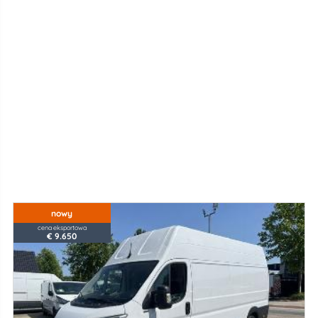
nowy
cena eksportowa
€ 9.650