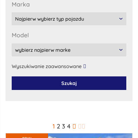
marka
model
Wyszukiwanie zaawansowane
Szukaj
1
2
3
4
nowy