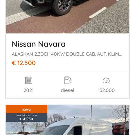
Nissan Navara
ALASKAN 2.3DCI 140KW DOUBLE CAB. AUT. KLIMA 4WD LEER NAVI
€ 12.500
2021
diesel
132.000
nowy
cena eksportowa
€ 4.950