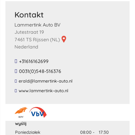
Kontakt
Lammertink Auto BV
Jutestraat 19
7461 TS Rijssen (NL)
Nederland
+31616162699
0031(0)548-516376
​erald​@​lammertink​-​auto​.​nl​
​www​.​lammertink​-​auto​.​nl​
wyślij
Poniedziałek
08:00
-
17:30