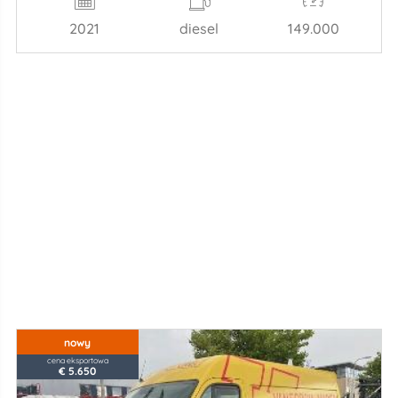
2021
diesel
149.000
nowy
cena eksportowa
€ 5.650