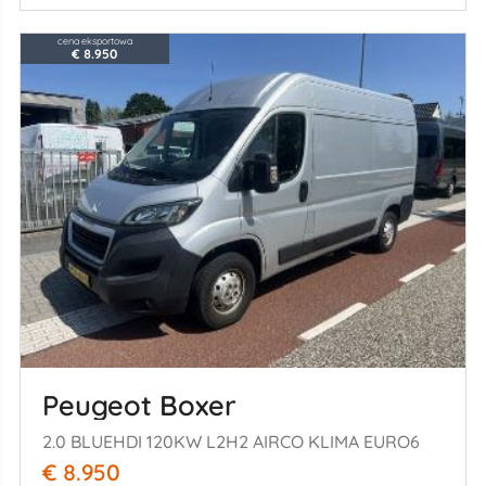
cena eksportowa
€ 8.950
Peugeot Boxer
2.0 BLUEHDI 120KW L2H2 AIRCO KLIMA EURO6
€ 8.950