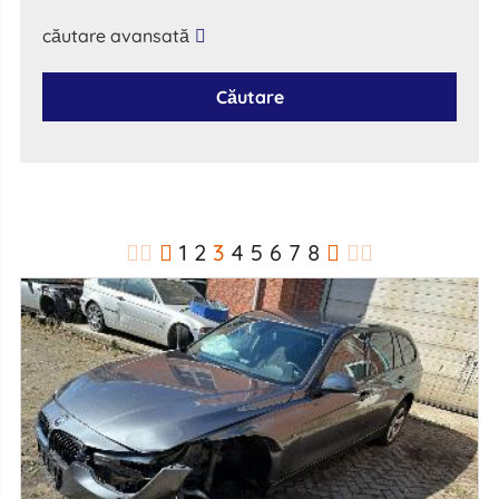
căutare avansată
Căutare
1
2
3
4
5
6
7
8