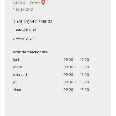
7468 AH Enter
Nederland
+31-(0)547-388008
​info​@​bily​.​nl​
​www​.​bily​.​nl​
orar de funcționare
luni
09:00
-
18:00
marți
09:00
-
18:00
miercuri
09:00
-
18:00
joi
09:00
-
18:00
vineri
09:00
-
18:00