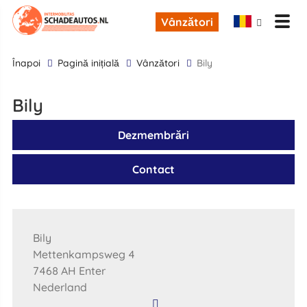
Vânzători
înapoi
Pagină inițială
Vânzători
Bily
Bily
Dezmembrări
Contact
Bily
Mettenkampsweg 4
7468 AH Enter
Nederland