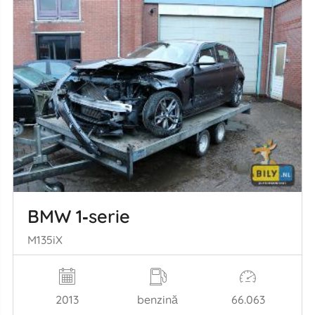
BMW 1‑serie
M135iX
2013
benzină
66.063