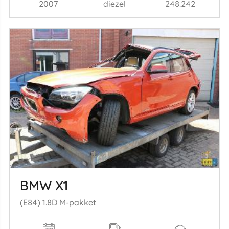
2007
diezel
248.242
BMW X1
(E84) 1.8D M-pakket