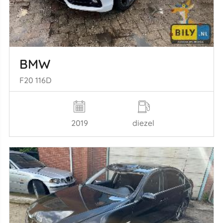
BMW
F20 116D
2019
diezel