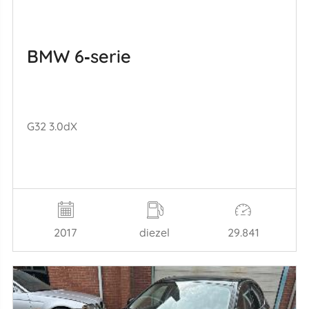
BMW 6‑serie
G32 3.0dX
2017
diezel
29.841