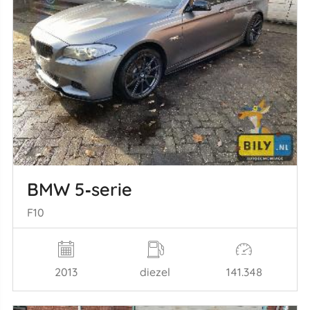
BMW 5‑serie
F10
2013
diezel
141.348