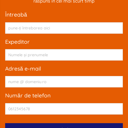
răspuns în cel mai scurt timp
întreabă
expeditor
adresă e-mail
număr de telefon