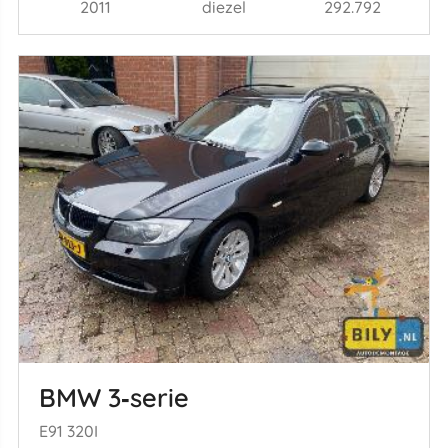
2011
diezel
292.792
BMW 3‑serie
E91 320I