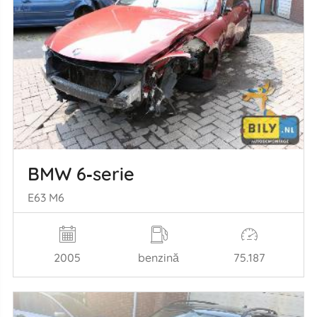
BMW 6‑serie
E63 M6
2005
benzină
75.187