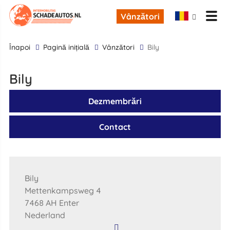
Vânzători
înapoi
Pagină inițială
Vânzători
Bily
Bily
Dezmembrări
Contact
Bily
Mettenkampsweg 4
7468 AH Enter
Nederland