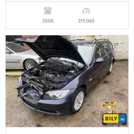
2008
215.065