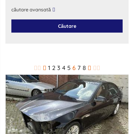
căutare avansată
Căutare
1
2
3
4
5
6
7
8