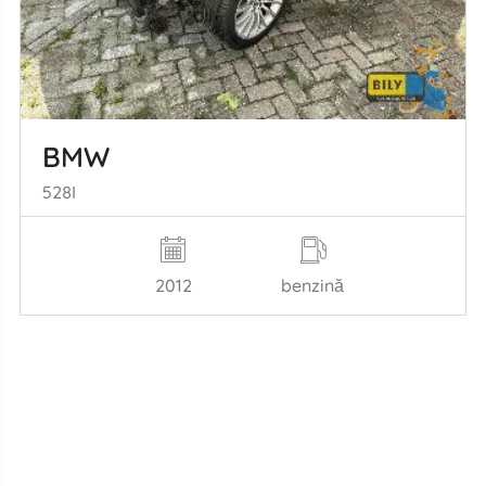
BMW
528I
2012
benzină