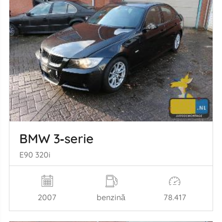
BMW 3‑serie
E90 320i
2007
benzină
78.417