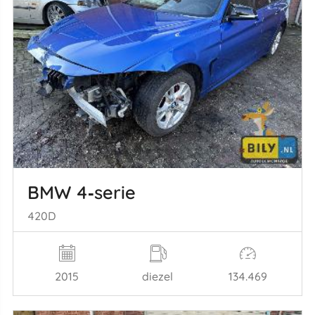
BMW 4‑serie
420D
2015
diezel
134.469