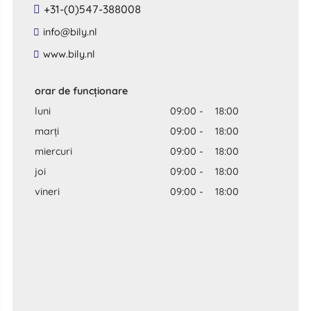
+31-(0)547-388008
​info​@​bily​.​nl​
​www​.​bily​.​nl​
orar de funcționare
luni
09:00
-
18:00
marți
09:00
-
18:00
miercuri
09:00
-
18:00
joi
09:00
-
18:00
vineri
09:00
-
18:00