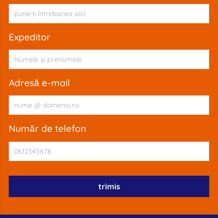
expeditor
adresă e-mail
număr de telefon