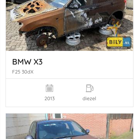
BMW X3
F25 30dX
2013
diezel