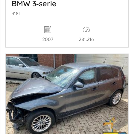
BMW 3‑serie
318I
2007
281.216