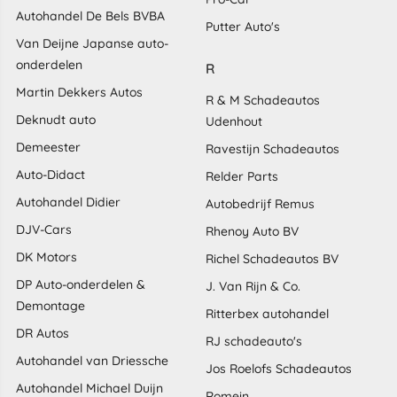
Autohandel De Bels BVBA
Putter Auto's
Van Deijne Japanse auto-
onderdelen
R
Martin Dekkers Autos
R & M Schadeautos
Deknudt auto
Udenhout
Demeester
Ravestijn Schadeautos
Auto-Didact
Relder Parts
Autohandel Didier
Autobedrijf Remus
DJV-Cars
Rhenoy Auto BV
DK Motors
Richel Schadeautos BV
DP Auto-onderdelen &
J. Van Rijn & Co.
Demontage
Ritterbex autohandel
DR Autos
RJ schadeauto's
Autohandel van Driessche
Jos Roelofs Schadeautos
Autohandel Michael Duijn
Romein