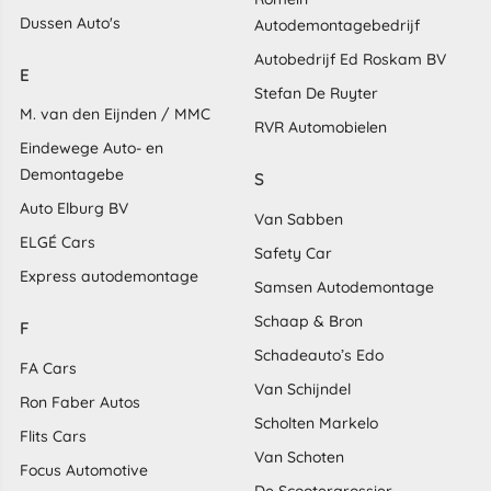
Dussen Auto's
Autodemontagebedrijf
Autobedrijf Ed Roskam BV
E
Stefan De Ruyter
M. van den Eijnden / MMC
RVR Automobielen
Eindewege Auto- en
Demontagebe
S
Auto Elburg BV
Van Sabben
ELGÉ Cars
Safety Car
Express autodemontage
Samsen Autodemontage
Schaap & Bron
F
Schadeauto’s Edo
FA Cars
Van Schijndel
Ron Faber Autos
Scholten Markelo
Flits Cars
Van Schoten
Focus Automotive
De Scootergrossier