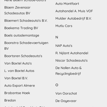
Rene Bloem schade-auto's
Auto Montfoort
Bloem Zevenaar
Autohandel A. Muis VOF
Schadeautos BV
Mulder Autobedrijf B.V.
Bloemert Schadeauto's B.V.
Mutlu Cars
Boekema Trading BV
Boels autodemontage
N
Boonstra Schadevoertuigen
NAP Auto's
BV
R. Nijlant Autohandel
Boortoren Schadeauto's
Niscar Schadeauto's
Van Boxtel Auto's
De Nollen Auto &
L. van Boxtel Autos
Recyclingbedrijf
Van Boxtel B.V.
O
Auto Export Almere
Brabantse Hoek
Van Oorschot
Bredon
De Ooyevaar