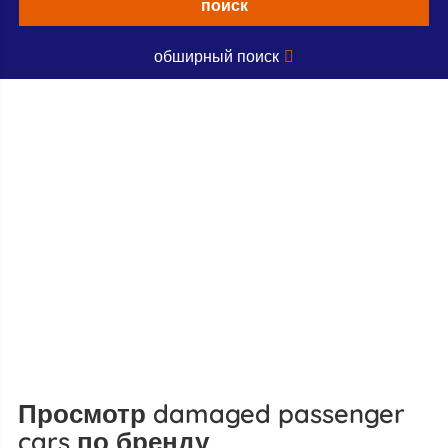
поиск
обширный поиск
Просмотр damaged passenger
cars по бренду