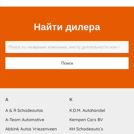
Найти дилера
A
K
A & R Schadeautos
K.D.M. Autohandel
A-Team Automotive
Kempen Cars BV
Abbink Autos Vriezenveen
KH Schadeauto´s