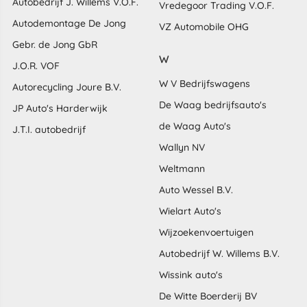
Autobedrijf J. Willems V.O.F.
Vredegoor Trading V.O.F.
Autodemontage De Jong
VZ Automobile OHG
Gebr. de Jong GbR
W
J.O.R. VOF
W V Bedrijfswagens
Autorecycling Joure B.V.
De Waag bedrijfsauto's
JP Auto's Harderwijk
de Waag Auto's
J.T.I. autobedrijf
Wallyn NV
Weltmann
Auto Wessel B.V.
Wielart Auto's
Wijzoekenvoertuigen
Autobedrijf W. Willems B.V.
Wissink auto's
De Witte Boerderij BV