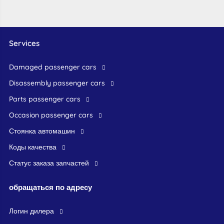
Services
damaged passenger cars
disassembly passenger cars
parts passenger cars
occasion passenger cars
стоянка автомашин
Коды качества
Статус заказа запчастей
обращаться по адресу
логин дилера