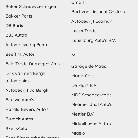
GmbH
Baker Schadevoertuigen
Bart van Lieshout Geldrop
Bakker Parts
Autobedrijf Looman
DB Baris
Luckx Trade
BBJ Auto's
Lunenburg Auto's B.V.
Automotive by Beau
Beeftink Autos
M
BelgiTrade Damaged Cars
Garage de Maas
Dirk van den Bergh
Magic Cars
automobiele
De Mars B.V.
Autobedrijf vd Bergh
MDE Schadeautos's
Betuwe Auto's
Mehmet Unal Auto's
Harald Bevers Auto's
Mettler B.V.
Biemolt Autos
Middelhoven Auto's
BkeusAuto
Midelo