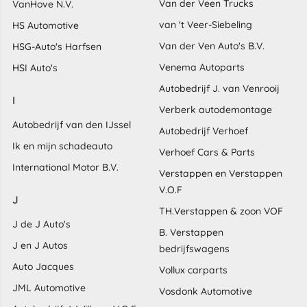
Van der Veen Trucks
VanHove N.V.
van 't Veer-Siebeling
HS Automotive
Van der Ven Auto's B.V.
HSG-Auto's Harfsen
Venema Autoparts
HSI Auto's
Autobedrijf J. van Venrooij
I
Verberk autodemontage
Autobedrijf van den IJssel
Autobedrijf Verhoef
Ik en mijn schadeauto
Verhoef Cars & Parts
International Motor B.V.
Verstappen en Verstappen
V.O.F
J
TH.Verstappen & zoon VOF
J de J Auto's
B. Verstappen
J en J Autos
bedrijfswagens
Auto Jacques
Vollux carparts
JML Automotive
Vosdonk Automotive