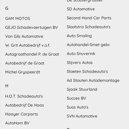
G
SD Automotive
Second Hand Car Parts
GAM MOTOS
Slootstra Schadeauto's
GEJO Schadevoertuigen BV
Auto Smaling
Van Gils Automotive
Autohandel-Smet gebr.
W. Grit Autobedrijf v.o.f.
Auto Snuverink
Autogroothandel P. de Groot
Stijvers Autos
Autobedrijf de Groot
Stoeten Schadeauto's
Michel Gryspeerdt
Ad Stouten Autodemontage
H
Sjaak Stuurland
H.O.T. Schadeauto's
Succes BV
Autobedrijf De Haas
Suos Auto's
Haayer Carparts
SVN Automotive
AutoHam BV