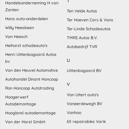
T
Handelsonderneming H van
Zanten
Ten Velde Autos
Hans auto-onderdelen
Ter Hoeven Cars & Vans
Willy Heesbeen
Ter-Linde Schadeautos
Van Heesch
TMRS Autos B.V.
Heihorst schadeauto's
Autobedrijf TVR
Henri Uittenbogaard Autos
U
bv
Van den Heuvel Automotive
Uittenbogaard BV
Autohandel Dinant Honcoop
V
Ron Honcoop Autotrading
Van Uitert auto's
Hoogerwerf
Vaneerdewegh BV
Autodemontage
Vanhoo
Hoogland autodemontage
65 repairables Varik
Van der Horst GmbH