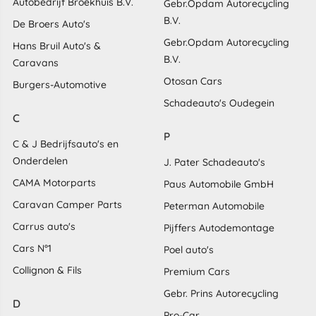
Autobedrijf Broekhuis B.V.
Gebr.Opdam Autorecycling
B.V.
De Broers Auto's
Gebr.Opdam Autorecycling
Hans Bruil Auto's &
B.V.
Caravans
Otosan Cars
Burgers-Automotive
Schadeauto's Oudegein
C
P
C & J Bedrijfsauto's en
Onderdelen
J. Pater Schadeauto's
CAMA Motorparts
Paus Automobile GmbH
Caravan Camper Parts
Peterman Automobile
Carrus auto's
Pijffers Autodemontage
Cars N°1
Poel auto's
Collignon & Fils
Premium Cars
Gebr. Prins Autorecycling
D
Pro-Car