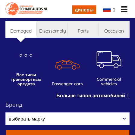
дилеры
damaged
disassembly
parts
occasion
все типы
транспортных
commercial
средств
passenger cars
vehicles
Больше типов автомобилей
бренд