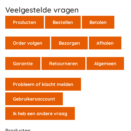
Veelgestelde vragen
Producten
Bestellen
Betalen
Order volgen
Bezorgen
Afhalen
Garantie
Retourneren
Algemeen
Probleem of klacht melden
Gebruikersaccount
Ik heb een andere vraag
Producten