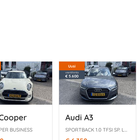
Uusi
vientihinta
€ 5.600
 Cooper
Audi A3
OPER BUSINESS
SPORTBACK 1.0 TFSI SP. LED.