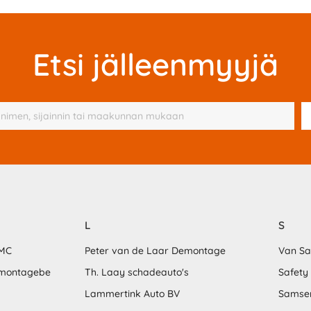
Etsi jälleenmyyjä
L
S
MMC
Peter van de Laar Demontage
Van S
emontagebe
Th. Laay schadeauto's
Safety
Lammertink Auto BV
Samse