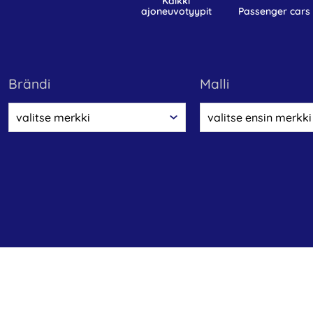
kaikki
ajoneuvotyypit
passenger cars
Brändi
malli