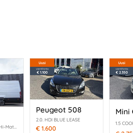
Uusi
Uusi
vientihinta
vientihinta
€ 1.100
€ 2.350
Peugeot 508
Mini
2.0. HDI BLUE LEASE
1.5 CO
35S18 3.0 HPi L5H2 Hi-Matic Airco Navi ACC LED 132KW Euro 6
€ 1.600