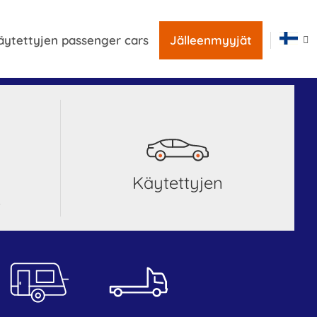
äytettyjen passenger cars
Jälleenmyyjät
Käytettyjen
t