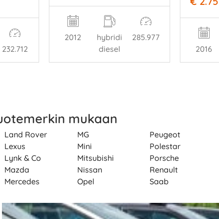
€ 2.7
2012
hybridi
285.977
232.712
diesel
2016
tuotemerkin mukaan
Land Rover
MG
Peugeot
Lexus
Mini
Polestar
Lynk & Co
Mitsubishi
Porsche
Mazda
Nissan
Renault
Mercedes
Opel
Saab