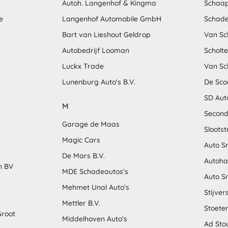
Autoh. Langenhof & Kingma
Schaap
e
Langenhof Automobile GmbH
Schade
Bart van Lieshout Geldrop
Van Sc
Autobedrijf Looman
Scholt
Luckx Trade
Van Sc
Lunenburg Auto's B.V.
De Sco
SD Aut
M
Second
Garage de Maas
Sloots
Magic Cars
Auto S
De Mars B.V.
Autoha
n BV
MDE Schadeautos's
Auto S
Mehmet Unal Auto's
Stijver
Mettler B.V.
Stoete
Groot
Middelhoven Auto's
Ad Sto