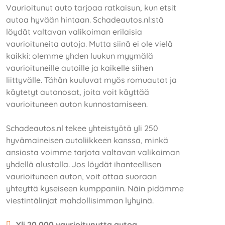
Vaurioitunut auto tarjoaa ratkaisun, kun etsit
autoa hyvään hintaan. Schadeautos.nl:stä
löydät valtavan valikoiman erilaisia
vaurioituneita autoja. Mutta siinä ei ole vielä
kaikki: olemme yhden luukun myymälä
vaurioituneille autoille ja kaikelle siihen
liittyvälle. Tähän kuuluvat myös romuautot ja
käytetyt autonosat, joita voit käyttää
vaurioituneen auton kunnostamiseen.
Schadeautos.nl tekee yhteistyötä yli 250
hyvämaineisen autoliikkeen kanssa, minkä
ansiosta voimme tarjota valtavan valikoiman
yhdellä alustalla. Jos löydät ihanteellisen
vaurioituneen auton, voit ottaa suoraan
yhteyttä kyseiseen kumppaniin. Näin pidämme
viestintälinjat mahdollisimman lyhyinä.
Yli 20 000 vaurioitunutta autoa