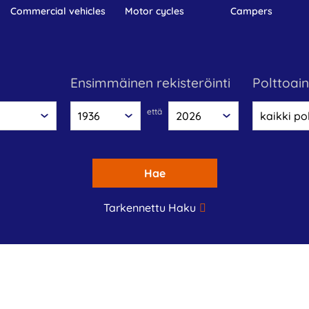
commercial vehicles
motor cycles
campers
Ensimmäinen rekisteröinti
polttoai
että
Hae
Tarkennettu Haku