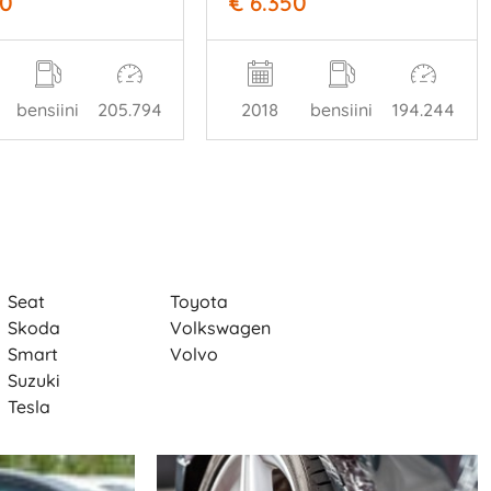
50
€ 6.350
bensiini
205.794
2018
bensiini
194.244
Seat
Toyota
Skoda
Volkswagen
Smart
Volvo
Suzuki
Tesla