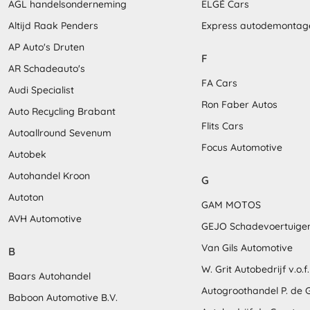
AGL handelsonderneming
ELGÉ Cars
Altijd Raak Penders
Express autodemontag
AP Auto's Druten
F
AR Schadeauto's
FA Cars
Audi Specialist
Ron Faber Autos
Auto Recycling Brabant
Flits Cars
Autoallround Sevenum
Focus Automotive
Autobek
Autohandel Kroon
G
Autoton
GAM MOTOS
AVH Automotive
GEJO Schadevoertuige
Van Gils Automotive
B
W. Grit Autobedrijf v.o.f.
Baars Autohandel
Autogroothandel P. de 
Baboon Automotive B.V.