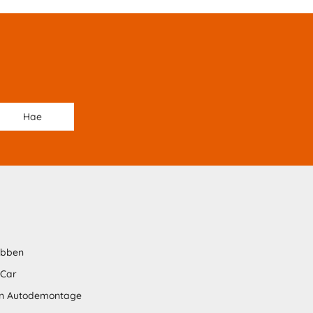
abben
 Car
n Autodemontage