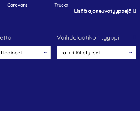
caravans
trucks
Lisää ajoneuvotyyppejä
netta
vaihdelaatikon tyyppi