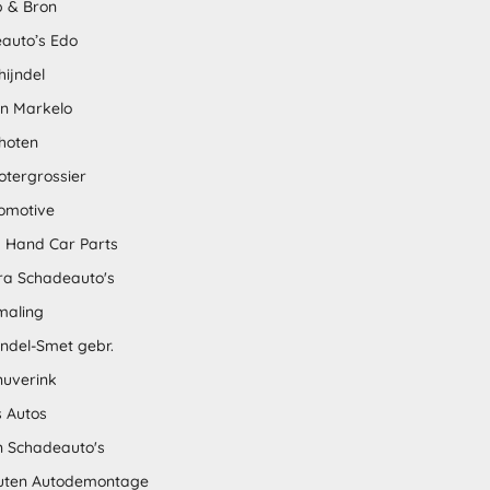
 & Bron
auto’s Edo
hijndel
en Markelo
hoten
otergrossier
omotive
 Hand Car Parts
tra Schadeauto's
maling
ndel-Smet gebr.
nuverink
s Autos
n Schadeauto's
uten Autodemontage