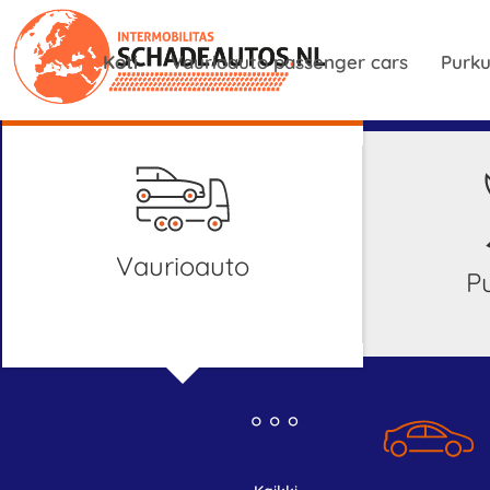
Koti
Vaurioauto passenger cars
Purku
Vaurioauto