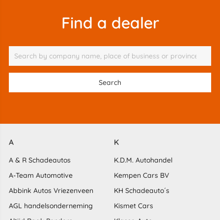
Find a dealer
A
K
A & R Schadeautos
K.D.M. Autohandel
A-Team Automotive
Kempen Cars BV
Abbink Autos Vriezenveen
KH Schadeauto´s
AGL handelsonderneming
Kismet Cars