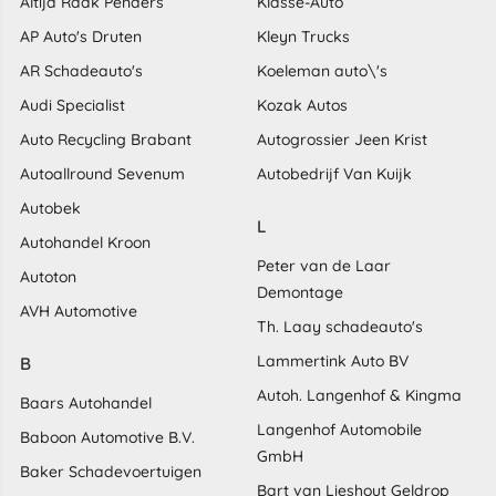
Altijd Raak Penders
Klasse-Auto
AP Auto's Druten
Kleyn Trucks
AR Schadeauto's
Koeleman auto\'s
Audi Specialist
Kozak Autos
Auto Recycling Brabant
Autogrossier Jeen Krist
Autoallround Sevenum
Autobedrijf Van Kuijk
Autobek
L
Autohandel Kroon
Peter van de Laar
Autoton
Demontage
AVH Automotive
Th. Laay schadeauto's
Lammertink Auto BV
B
Autoh. Langenhof & Kingma
Baars Autohandel
Langenhof Automobile
Baboon Automotive B.V.
GmbH
Baker Schadevoertuigen
Bart van Lieshout Geldrop