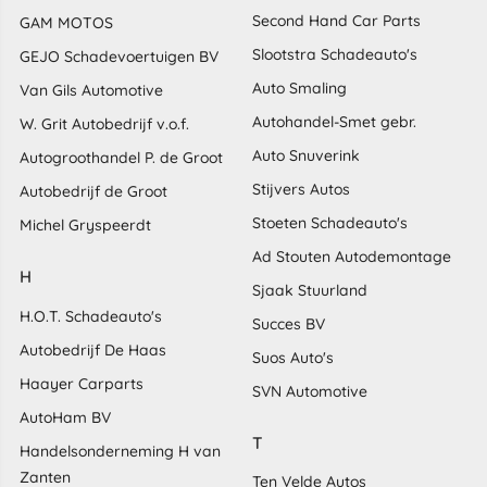
Second Hand Car Parts
GAM MOTOS
Slootstra Schadeauto's
GEJO Schadevoertuigen BV
Auto Smaling
Van Gils Automotive
Autohandel-Smet gebr.
W. Grit Autobedrijf v.o.f.
Auto Snuverink
Autogroothandel P. de Groot
Stijvers Autos
Autobedrijf de Groot
Stoeten Schadeauto's
Michel Gryspeerdt
Ad Stouten Autodemontage
H
Sjaak Stuurland
H.O.T. Schadeauto's
Succes BV
Autobedrijf De Haas
Suos Auto's
Haayer Carparts
SVN Automotive
AutoHam BV
T
Handelsonderneming H van
Zanten
Ten Velde Autos