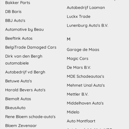
Bakker Parts
Autobedrijf Looman
DB Baris
Luckx Trade
BBJ Auto's
Lunenburg Auto's B.V.
Automotive by Beau
Beeftink Autos
M
BelgiTrade Damaged Cars
Garage de Maas
Dirk van den Bergh
Magic Cars
automobiele
De Mars B.V.
Autobedrijf vd Bergh
MDE Schadeautos's
Betuwe Auto's
Mehmet Unal Auto's
Harald Bevers Auto's
Mettler B.V.
Biemolt Autos
Middelhoven Auto's
BkeusAuto
Midelo
Rene Bloem schade-auto's
Auto Montfoort
Bloem Zevenaar