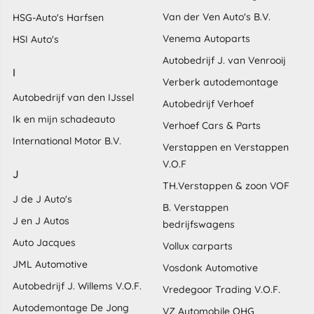
Van der Ven Auto's B.V.
HSG-Auto's Harfsen
Venema Autoparts
HSI Auto's
Autobedrijf J. van Venrooij
I
Verberk autodemontage
Autobedrijf van den IJssel
Autobedrijf Verhoef
Ik en mijn schadeauto
Verhoef Cars & Parts
International Motor B.V.
Verstappen en Verstappen
V.O.F
J
TH.Verstappen & zoon VOF
J de J Auto's
B. Verstappen
J en J Autos
bedrijfswagens
Auto Jacques
Vollux carparts
JML Automotive
Vosdonk Automotive
Autobedrijf J. Willems V.O.F.
Vredegoor Trading V.O.F.
Autodemontage De Jong
VZ Automobile OHG