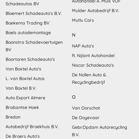
Autohandel A. Muis VOF
Schadeautos BV
Mulder Autobedrijf B.V.
Bloemert Schadeauto's B.V.
Mutlu Cars
Boekema Trading BV
Boels autodemontage
N
Boonstra Schadevoertuigen
NAP Auto's
BV
R. Nijlant Autohandel
Boortoren Schadeauto's
Niscar Schadeauto's
Van Boxtel Auto's
De Nollen Auto &
L. van Boxtel Autos
Recyclingbedrijf
Van Boxtel B.V.
O
Auto Export Almere
Brabantse Hoek
Van Oorschot
Bredon
De Ooyevaar
Autobedrijf Broekhuis B.V.
Gebr.Opdam Autorecycling
B.V.
De Broers Auto's