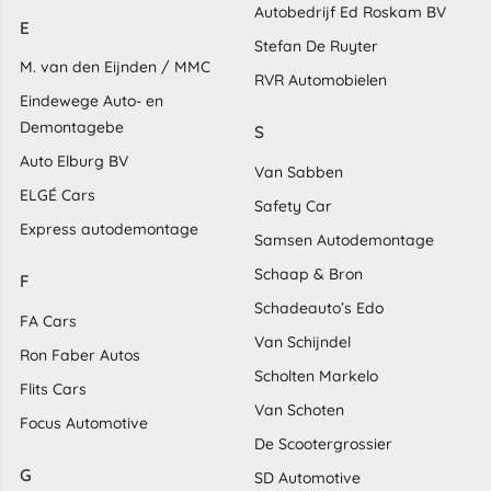
Autobedrijf Ed Roskam BV
E
Stefan De Ruyter
M. van den Eijnden / MMC
RVR Automobielen
Eindewege Auto- en
Demontagebe
S
Auto Elburg BV
Van Sabben
ELGÉ Cars
Safety Car
Express autodemontage
Samsen Autodemontage
Schaap & Bron
F
Schadeauto’s Edo
FA Cars
Van Schijndel
Ron Faber Autos
Scholten Markelo
Flits Cars
Van Schoten
Focus Automotive
De Scootergrossier
G
SD Automotive