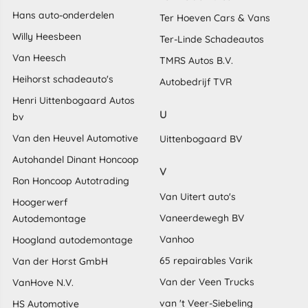
Hans auto-onderdelen
Ter Hoeven Cars & Vans
Willy Heesbeen
Ter-Linde Schadeautos
Van Heesch
TMRS Autos B.V.
Heihorst schadeauto's
Autobedrijf TVR
Henri Uittenbogaard Autos
U
bv
Van den Heuvel Automotive
Uittenbogaard BV
Autohandel Dinant Honcoop
V
Ron Honcoop Autotrading
Van Uitert auto's
Hoogerwerf
Vaneerdewegh BV
Autodemontage
Vanhoo
Hoogland autodemontage
65 repairables Varik
Van der Horst GmbH
Van der Veen Trucks
VanHove N.V.
van 't Veer-Siebeling
HS Automotive