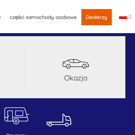
e
części samochody osobowe
Dealerzy
okazja