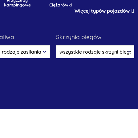
przyczepy
kampingowe
ciężarówki
Więcej typów pojazdów
paliwa
skrzynia biegów