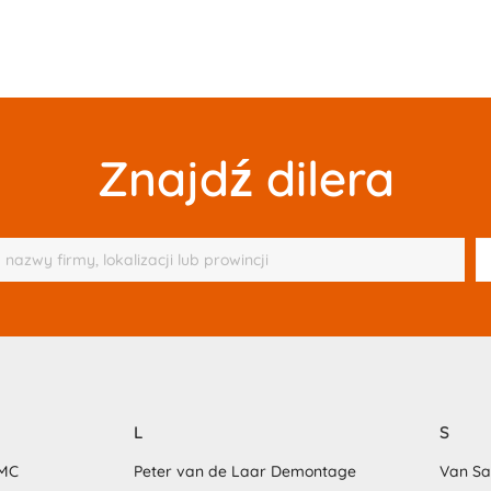
Znajdź dilera
L
S
MMC
Peter van de Laar Demontage
Van S