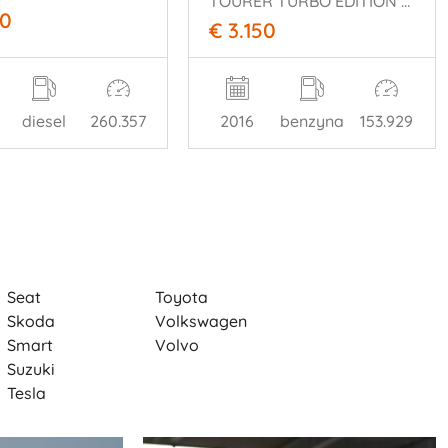
TOURER TURBO EDITION 7P
50
€ 3.150
diesel
260.357
2016
benzyna
153.929
Seat
Toyota
Skoda
Volkswagen
Smart
Volvo
Suzuki
Tesla