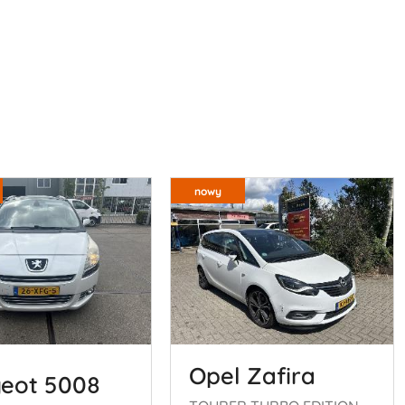
nowy
Opel Zafira
eot 5008