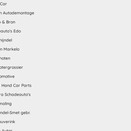
 Car
n Autodemontage
 & Bron
auto’s Edo
hijndel
en Markelo
hoten
otergrossier
omotive
 Hand Car Parts
tra Schadeauto's
maling
ndel-Smet gebr.
nuverink
s Autos