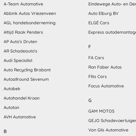
A-Team Automotive
Eindewege Auto- en D
Abbink Autos Vriezenveen
Auto Elburg BV
AGL handelsonderneming
ELGÉ Cars
Altijd Raak Penders
Express autodemontag
AP Auto's Druten
F
AR Schadeauto's
FA Cars
Audi Specialist
Ron Faber Autos
Auto Recycling Brabant
Flits Cars
Autoallround Sevenum
Focus Automotive
Autobek
Autohandel Kroon
G
Autoton
GAM MOTOS
AVH Automotive
GEJO Schadevoertuige
Van Gils Automotive
B