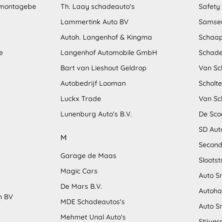
emontagebe
Th. Laay schadeauto's
Safety
Lammertink Auto BV
Samse
Autoh. Langenhof & Kingma
Schaap
e
Langenhof Automobile GmbH
Schade
Bart van Lieshout Geldrop
Van Sc
Autobedrijf Looman
Scholt
Luckx Trade
Van Sc
Lunenburg Auto's B.V.
De Sco
SD Aut
M
Second
Garage de Maas
Sloots
Magic Cars
Auto S
De Mars B.V.
Autoha
n BV
MDE Schadeautos's
Auto S
Mehmet Unal Auto's
Stijver