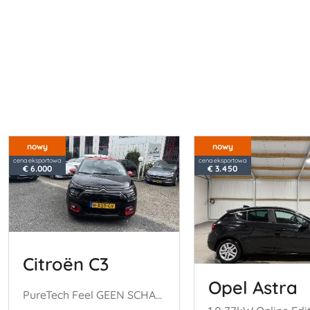
nowy
nowy
cena eksportowa
cena eksportowa
€ 6.000
€ 3.450
Citroën C3
Opel Astra
PureTech Feel GEEN SCHADE