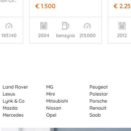
1.0 77kW Online Edition Clima Navi
€ 1.500
€ 2.2
2004
benzyna
213.000
2012
183.140
Land Rover
MG
Peugeot
Lexus
Mini
Polestar
Lynk & Co
Mitsubishi
Porsche
Mazda
Nissan
Renault
Mercedes
Opel
Saab