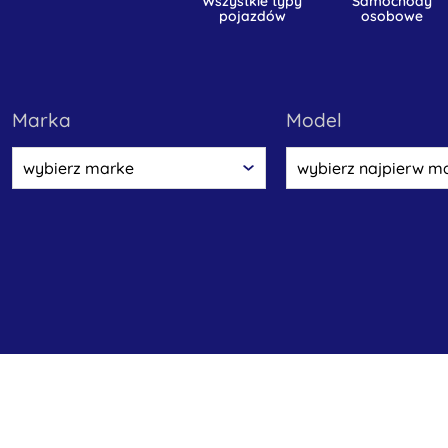
wszystkie typy
samochody
pojazdów
osobowe
marka
model