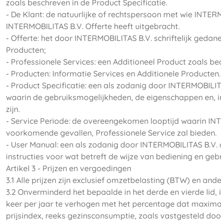
zoals beschreven in de Product Specificatie.
- De Klant: de natuurlijke of rechtspersoon met wie INTE
INTERMOBILITAS B.V. Offerte heeft uitgebracht.
- Offerte: het door INTERMOBILITAS B.V. schriftelijk ged
Producten;
- Professionele Services: een Additioneel Product zoals 
- Producten: Informatie Services en Additionele Producten.
- Product Specificatie: een als zodanig door INTERMOBILI
waarin de gebruiksmogelijkheden, de eigenschappen en, i
zijn.
- Service Periode: de overeengekomen looptijd waarin IN
voorkomende gevallen, Professionele Service zal bieden.
- User Manual: een als zodanig door INTERMOBILITAS B.V.
instructies voor wat betreft de wijze van bediening en ge
Artikel 3 - Prijzen en vergoedingen
3.1 Alle prijzen zijn exclusief omzetbelasting (BTW) en a
3.2 Onverminderd het bepaalde in het derde en vierde lid
keer per jaar te verhogen met het percentage dat maximaa
prijsindex, reeks gezinsconsumptie, zoals vastgesteld doo