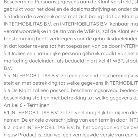
Bescherming Persoonsgegevens aan de Klant verstrekt, st
gebruikt voor het doel en de doelomschrijving en onder 
5.3 Indien de overeenkomst met zich brengt dat de Klant 
INTERMOBILITAS B.V. en INTERMOBILITAS B.V. kenbaar maak
verantwoordelijke in de zin van de WBP is, zal de Klant er
toestemming heeft verkregen voor de gebruiksdoeleinden 
in dat kader tevens tot het toepassen van de door INTERMOB
5.4 Indien een natuurlijke persoon gebruik maakt van het r
marketing doeleinden, als bedoeld in artikel 41 WBP, staa
B.V.
5.5 INTERMOBILITAS B.V. zal een passend beschermingsniv
stelt en met betrekking tot welke gegevens INTERMOBILIT
5.6 De Klant zal een passend beschermingsniveau bieden 
beschikking stelt en met betrekking tot welke gegevens d
Artikel 6 - Termijnen
6.1 INTERMOBILITAS B.V. zal zo veel mogelijk termijnen di
nemen. De enkele overschrijding van een termijn door INT
6.2 Indien INTERMOBILITAS B.V. bij het aangaan van de o
nieuw Product is, dan wel een vernieuwde versie van een 