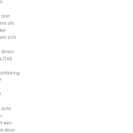
en
t aan
ens als
jke
nt zich
 direct
ILITAS
schikking
.
.
 acht
m.
t een
de door