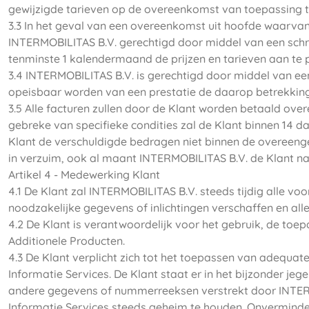
gewijzigde tarieven op de overeenkomst van toepassing t
3.3 In het geval van een overeenkomst uit hoofde waarvan 
INTERMOBILITAS B.V. gerechtigd door middel van een schri
tenminste 1 kalendermaand de prijzen en tarieven aan te
3.4 INTERMOBILITAS B.V. is gerechtigd door middel van ee
opeisbaar worden van een prestatie de daarop betrekking
3.5 Alle facturen zullen door de Klant worden betaald ove
gebreke van specifieke condities zal de Klant binnen 14 
Klant de verschuldigde bedragen niet binnen de overeenge
in verzuim, ook al maant INTERMOBILITAS B.V. de Klant na
Artikel 4 - Medewerking Klant
4.1 De Klant zal INTERMOBILITAS B.V. steeds tijdig alle vo
noodzakelijke gegevens of inlichtingen verschaffen en al
4.2 De Klant is verantwoordelijk voor het gebruik, de toe
Additionele Producten.
4.3 De Klant verplicht zich tot het toepassen van adequat
Informatie Services. De Klant staat er in het bijzonder jeg
andere gegevens of nummerreeksen verstrekt door INTERMOB
Informatie Services steeds geheim te houden. Onverminde