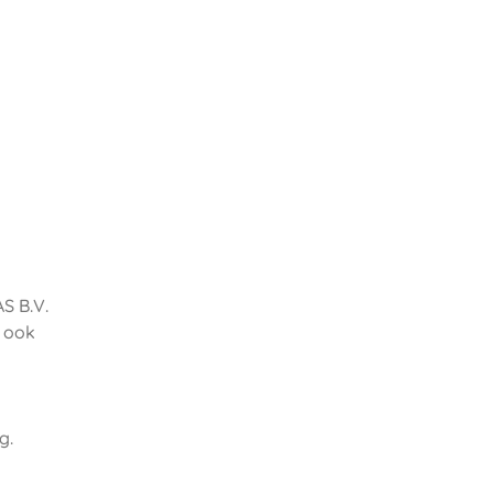
S B.V.
, ook
g.