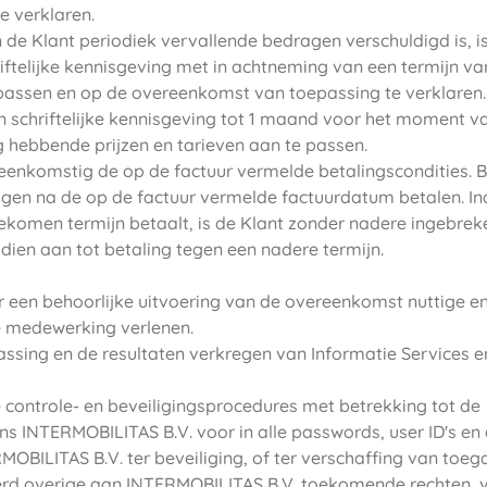
e verklaren.
de Klant periodiek vervallende bedragen verschuldigd is, i
ftelijke kennisgeving met in achtneming van een termijn va
 passen en op de overeenkomst van toepassing te verklaren.
n schriftelijke kennisgeving tot 1 maand voor het moment v
 hebbende prijzen en tarieven aan te passen.
reenkomstig de op de factuur vermelde betalingscondities. B
dagen na de op de factuur vermelde factuurdatum betalen. In
komen termijn betaalt, is de Klant zonder nadere ingebreke
dien aan tot betaling tegen een nadere termijn.
or een behoorlijke uitvoering van de overeenkomst nuttige e
le medewerking verlenen.
passing en de resultaten verkregen van Informatie Services 
e controle- en beveiligingsprocedures met betrekking tot de
ens INTERMOBILITAS B.V. voor in alle passwords, user ID's en 
ILITAS B.V. ter beveiliging, of ter verschaffing van toeg
rd overige aan INTERMOBILITAS B.V. toekomende rechten, v