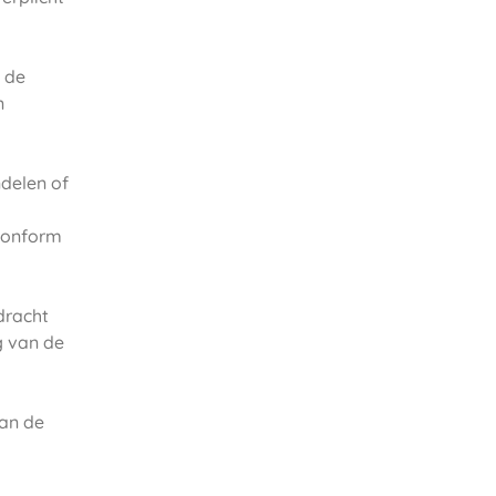
 de
n
delen of
 conform
dracht
g van de
van de