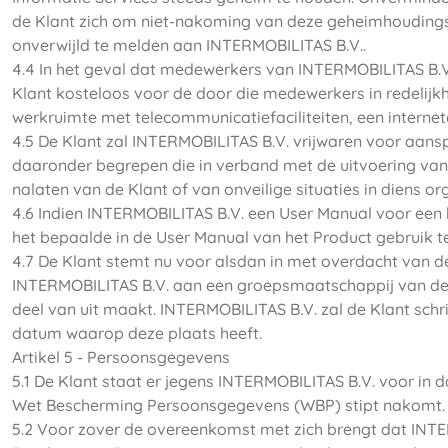
de Klant zich om niet-nakoming van deze geheimhoudings
onverwijld te melden aan INTERMOBILITAS B.V..
4.4 In het geval dat medewerkers van INTERMOBILITAS B.V
Klant kosteloos voor de door die medewerkers in redelijkhe
werkruimte met telecommunicatiefaciliteiten, een interneta
4.5 De Klant zal INTERMOBILITAS B.V. vrijwaren voor aa
daaronder begrepen die in verband met de uitvoering van
nalaten van de Klant of van onveilige situaties in diens or
4.6 Indien INTERMOBILITAS B.V. een User Manual voor een 
het bepaalde in de User Manual van het Product gebruik 
4.7 De Klant stemt nu voor alsdan in met overdacht van de
INTERMOBILITAS B.V. aan een groepsmaatschappij van de
deel van uit maakt. INTERMOBILITAS B.V. zal de Klant sch
datum waarop deze plaats heeft.
Artikel 5 - Persoonsgegevens
5.1 De Klant staat er jegens INTERMOBILITAS B.V. voor in d
Wet Bescherming Persoonsgegevens (WBP) stipt nakomt.
5.2 Voor zover de overeenkomst met zich brengt dat INT