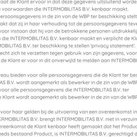
aat de Klant ervoor in dat deze gegevens uitsluitend word
de voorwaarden die INTERMOBILITAS B.V. kenbaar maakt.
persoonsgegevens in de zin van de WBP ter beschikking stel
t dat zij in haar verhouding tot de persoonsgegevens tev
 voor instaan dat hij van de betrokkene personen uitdrukkeli
die INTERMOBILITAS B.V. kenbaar maakt en verplicht de Kla
ILITAS B.V. ter beschikking te stellen 'privacy statement'.
echt zich te verzetten tegen gebruik van zijn gegevens, voor
t de Klant er voor in dit onverwijld te melden aan INTERMOB
eau bieden voor alle persoonsgegevens die de Klant ter be
AS B.V. wordt aangemerkt als bewerker in de zin van de WBP
voor alle persoonsgegevens die INTERMOBILITAS B.V. ter
e Klant wordt aangemerkt als bewerker in de zin van de WBP
e voor haar gelden bij de uitvoering van een overeenkomst in
ERMOBILITAS B.V. brengt INTERMOBILITAS B.V. niet in verzui
vereenkomst de Klant kenbaar heeft gemaakt dat het Produc
reeds bestaand Product, is INTERMOBILITAS B.V. gerechtigd 