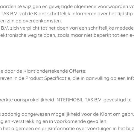
waarden te wijzigen en gewijzigde algemene voorwaarden v
 B.V. zal de Klant schriftelijk informeren over het tijdsti
en zijn op overeenkomsten.
 zich verplicht tot het doen van een schriftelijke mededel
ktronische weg te doen, zoals maar niet beperkt tot een e
e door de Klant ondertekende Offerte;
even in de Product Specificatie, die in aanvulling op een In
erkte aansprakelijkheid INTERMOBILITAS B.V. gevestigd te
als zodanig aangewezen mogelijkheid voor de Klant om gebru
g en -verstrekking en in voorkomende gevallen
et algemeen en prijsinformatie over voertuigen in het bij