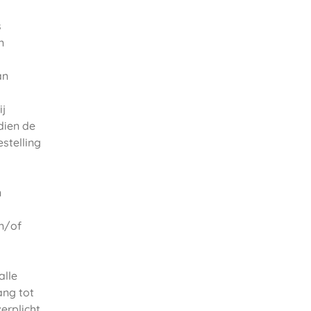
s
n
an
ij
dien de
stelling
n
en/of
alle
ang tot
erplicht