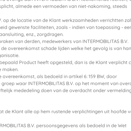
plicht, almede een vermoeden van niet-nakoming, steeds
. op de locatie van de Klant werkzaamheden verrichtten zal
id gewenste faciliteiten, zoals - indien van toepassing - ee
ansluiting, enz., zorgdragen.
nspraken van derden, medewerkers van INTERMOBILITAS B.V.
 de overeenkomst schade lijden welke het gevolg is van han
ganisatie.
bepaald Product heeft opgesteld, dan is de Klant verplicht
te maken.
 overeenkomst, als bedoeld in artikel 6: 159 BW, door
 groep waar INTERMOBILITAS B.V. op het moment van over
riftelijk mededeling doen van de overdacht onder vermeldin
at de Klant alle op hem rustende verplichtingen uit hoofde 
ERMOBILITAS B.V. persoonsgegevens als bedoeld in de Wet