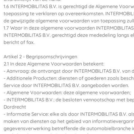
1.6 INTERMOBILITAS B.V. is gerechtigd de Algemene Voor
toepassing te verklaren op overeenkomsten. INTERMOBILITAS
de gewijzigde algemene voorwaarden van toepassing zull
1.7 Waar in deze algemene voorwaarden INTERMOBILITAS B.V.
INTERMOBILITAS B.V. gerechtigd deze mededeling langs ele
bericht of fax.
Artikel 2 - Begripsomschrijvingen
2.1 In deze Algemene Voorwaarden betekent:
- Aanvraag: de ontvangst door INTERMOBILITAS B.V. van d
- Additionele Producten: diensten of goederen zoals beschr
Service door INTERMOBILITAS B.V. aangeboden worden.
- Algemene Voorwaarden: deze algemene voorwaarden;
- INTERMOBILITAS B.V.: de besloten vennootschap met bep
Dordrecht
- Informatie Service: elke als door INTERMOBILITAS B.V. 
maken van diensten op het gebied van informatievergarin
gegevensverwerking betreffende de automobielbranche in h