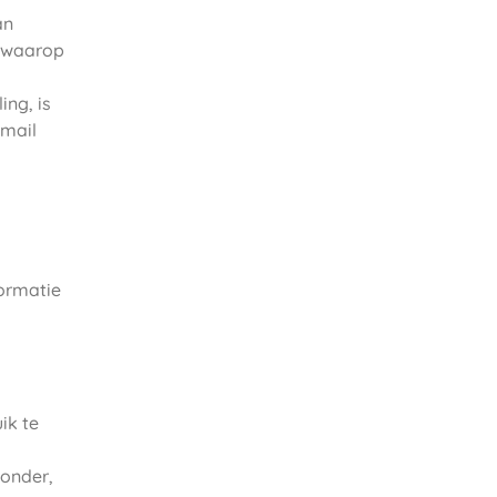
an
p waarop
ing, is
-mail
formatie
ik te
zonder,