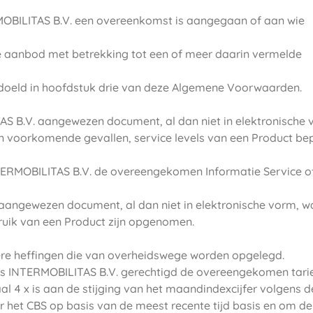
RMOBILITAS B.V. een overeenkomst is aangegaan of aan wie
ane aanbod met betrekking tot een of meer daarin vermelde
bedoeld in hoofdstuk drie van deze Algemene Voorwaarden.
TAS B.V. aangewezen document, al dan niet in elektronische 
n voorkomende gevallen, service levels van een Product be
TERMOBILITAS B.V. de overeengekomen Informatie Service of
 aangewezen document, al dan niet in elektronische vorm, w
bruik van een Product zijn opgenomen.
ndere heffingen die van overheidswege worden opgelegd.
, is INTERMOBILITAS B.V. gerechtigd de overeengekomen tari
l 4 x is aan de stijging van het maandindexcijfer volgens d
r het CBS op basis van de meest recente tijd basis en om de