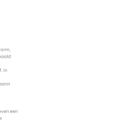
vorm,
paald
, in
aarin
even een
e