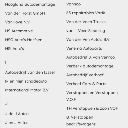
Vanhoo
Hoogland autodemontage
65 repairables Varik
Van der Horst GmbH
Van der Veen Trucks
VanHove N.V.
van 't Veer-Siebeling
HS Automotive
Van der Ven Auto's B.V.
HSG-Auto's Harfsen
Venema Autoparts
HSI Auto's
Autobedrijf J. van Venrooij
I
Verberk autodemontage
Autobedrijf van den IJssel
Autobedrijf Verhoef
Ik en mijn schadeauto
Verhoef Cars & Parts
International Motor B.V.
Verstappen en Verstappen
V.O.F
J
TH.Verstappen & zoon VOF
J de J Auto's
B. Verstappen
J en J Autos
bedrijfswagens