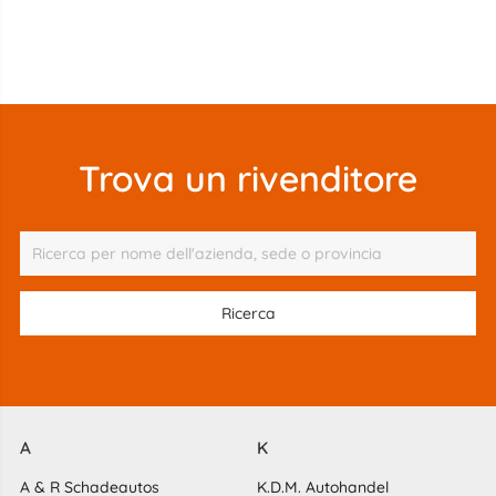
Trova un rivenditore
A
K
A & R Schadeautos
K.D.M. Autohandel