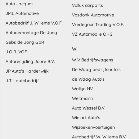
Auto Jacques
Vollux carparts
JML Automotive
Vosdonk Automotive
Autobedrijf J. Willems V.O.F.
Vredegoor Trading V.O.F.
Autodemontage De Jong
VZ Automobile OHG
Gebr. de Jong GbR
W
J.O.R. VOF
W V Bedrijfswagens
Autorecycling Joure B.V.
De Waag bedrijfsauto's
JP Auto's Harderwijk
de Waag Auto's
J.T.I. autobedrijf
Wallyn NV
Weltmann
Auto Wessel B.V.
Wielart Auto's
Wijzoekenvoertuigen
Autobedrijf W. Willems B.V.