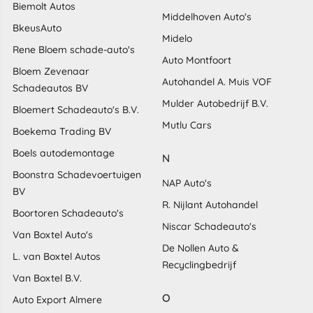
Biemolt Autos
Middelhoven Auto's
BkeusAuto
Midelo
Rene Bloem schade-auto's
Auto Montfoort
Bloem Zevenaar
Autohandel A. Muis VOF
Schadeautos BV
Mulder Autobedrijf B.V.
Bloemert Schadeauto's B.V.
Mutlu Cars
Boekema Trading BV
Boels autodemontage
N
Boonstra Schadevoertuigen
NAP Auto's
BV
R. Nijlant Autohandel
Boortoren Schadeauto's
Niscar Schadeauto's
Van Boxtel Auto's
De Nollen Auto &
L. van Boxtel Autos
Recyclingbedrijf
Van Boxtel B.V.
O
Auto Export Almere