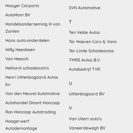
Haayer Carparts
SVN Automotive
AutoHam BV
T
Handelsonderneming H van
Zanten
Ten Velde Autos
Hans auto-onderdelen
Ter Hoeven Cars & Vans
Willy Heesbeen
Ter-Linde Schadeautos
Van Heesch
TMRS Autos B.V.
Heihorst schadeauto's
Autobedrijf TVR
Henri Uittenbogaard Autos
U
bv
Van den Heuvel Automotive
Uittenbogaard BV
Autohandel Dinant Honcoop
V
Ron Honcoop Autotrading
Van Uitert auto's
Hoogerwerf
Vaneerdewegh BV
Autodemontage