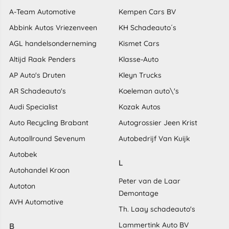
A-Team Automotive
Kempen Cars BV
Abbink Autos Vriezenveen
KH Schadeauto´s
AGL handelsonderneming
Kismet Cars
Altijd Raak Penders
Klasse-Auto
AP Auto's Druten
Kleyn Trucks
AR Schadeauto's
Koeleman auto\'s
Audi Specialist
Kozak Autos
Auto Recycling Brabant
Autogrossier Jeen Krist
Autoallround Sevenum
Autobedrijf Van Kuijk
Autobek
L
Autohandel Kroon
Peter van de Laar
Autoton
Demontage
AVH Automotive
Th. Laay schadeauto's
Lammertink Auto BV
B