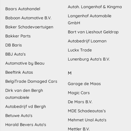
Autoh. Langenhof & Kingma
Baars Autohandel
Langenhof Automobile
Baboon Automotive B.V.
GmbH
Baker Schadevoertuigen
Bart van Lieshout Geldrop
Bakker Parts
Autobedrijf Looman
DB Baris
Luckx Trade
BBJ Auto's
Lunenburg Auto's B.V.
Automotive by Beau
Beeftink Autos
M
BelgiTrade Damaged Cars
Garage de Maas
Dirk van den Bergh
Magic Cars
automobiele
De Mars B.V.
Autobedrijf vd Bergh
MDE Schadeautos's
Betuwe Auto's
Mehmet Unal Auto's
Harald Bevers Auto's
Mettler B.V.