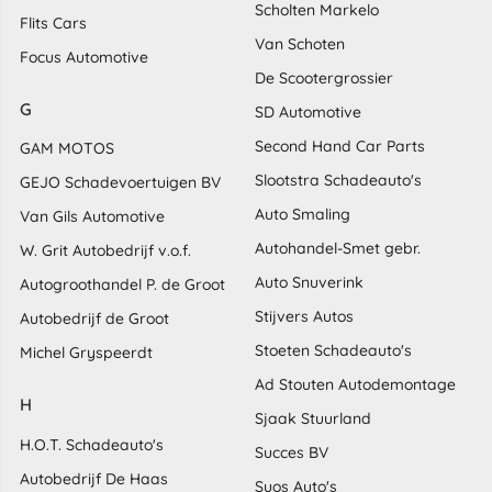
Scholten Markelo
Flits Cars
Van Schoten
Focus Automotive
De Scootergrossier
G
SD Automotive
Second Hand Car Parts
GAM MOTOS
Slootstra Schadeauto's
GEJO Schadevoertuigen BV
Auto Smaling
Van Gils Automotive
Autohandel-Smet gebr.
W. Grit Autobedrijf v.o.f.
Auto Snuverink
Autogroothandel P. de Groot
Stijvers Autos
Autobedrijf de Groot
Stoeten Schadeauto's
Michel Gryspeerdt
Ad Stouten Autodemontage
H
Sjaak Stuurland
H.O.T. Schadeauto's
Succes BV
Autobedrijf De Haas
Suos Auto's