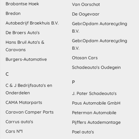
Brabantse Hoek
Van Oorschot
Bredon
De Ooyevaar
Autobedrijf Broekhuis B.V.
Gebr.Opdam Autorecycling
B.V.
De Broers Auto's
Gebr.Opdam Autorecycling
Hans Bruil Auto's &
B.V.
Caravans
Otosan Cars
Burgers-Automotive
Schadeauto's Oudegein
C
P
C & J Bedrijfsauto's en
Onderdelen
J. Pater Schadeauto's
CAMA Motorparts
Paus Automobile GmbH
Caravan Camper Parts
Peterman Automobile
Carrus auto's
Pijffers Autodemontage
Cars N°1
Poel auto's