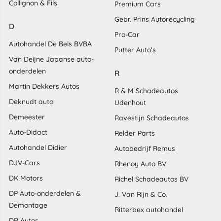
Collignon & Fils
Premium Cars
Gebr. Prins Autorecycling
D
Pro-Car
Autohandel De Bels BVBA
Putter Auto's
Van Deijne Japanse auto-
onderdelen
R
Martin Dekkers Autos
R & M Schadeautos
Deknudt auto
Udenhout
Demeester
Ravestijn Schadeautos
Auto-Didact
Relder Parts
Autohandel Didier
Autobedrijf Remus
DJV-Cars
Rhenoy Auto BV
DK Motors
Richel Schadeautos BV
DP Auto-onderdelen &
J. Van Rijn & Co.
Demontage
Ritterbex autohandel
DR Autos