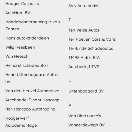
Haayer Carparts
SVN Automotive
AutoHam BV
T
Handelsonderneming H van
Zanten
Ten Velde Autos
Hans auto-onderdelen
Ter Hoeven Cars & Vans
Willy Heesbeen
Ter-Linde Schadeautos
Van Heesch
TMRS Autos B.V.
Heihorst schadeauto's
Autobedrijf TVR
Henri Uittenbogaard Autos
U
bv
Van den Heuvel Automotive
Uittenbogaard BV
Autohandel Dinant Honcoop
V
Ron Honcoop Autotrading
Van Uitert auto's
Hoogerwerf
Vaneerdewegh BV
Autodemontage