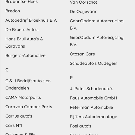
Brabantse Hoek
Van Oorschot
Bredon
De Ooyevaar
Autobedrijf Broekhuis B.V.
Gebr.Opdam Autorecycling
B.V.
De Broers Auto's
Gebr.Opdam Autorecycling
Hans Bruil Auto's &
B.V.
Caravans
Otosan Cars
Burgers-Automotive
Schadeauto's Oudegein
C
P
C & J Bedrijfsauto's en
Onderdelen
J. Pater Schadeauto's
CAMA Motorparts
Paus Automobile GmbH
Caravan Camper Parts
Peterman Automobile
Carrus auto's
Pijffers Autodemontage
Cars N°1
Poel auto's
Collignon & Fils