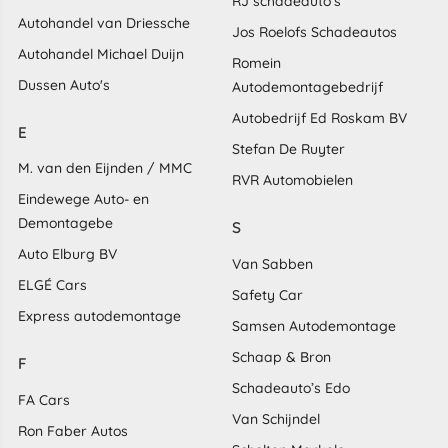
RJ schadeauto's
Autohandel van Driessche
Jos Roelofs Schadeautos
Autohandel Michael Duijn
Romein
Dussen Auto's
Autodemontagebedrijf
Autobedrijf Ed Roskam BV
E
Stefan De Ruyter
M. van den Eijnden / MMC
RVR Automobielen
Eindewege Auto- en
Demontagebe
S
Auto Elburg BV
Van Sabben
ELGÉ Cars
Safety Car
Express autodemontage
Samsen Autodemontage
Schaap & Bron
F
Schadeauto’s Edo
FA Cars
Van Schijndel
Ron Faber Autos