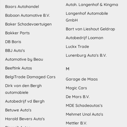
Autoh. Langenhof & Kingma
Baars Autohandel
Langenhof Automobile
Baboon Automotive B.V.
GmbH
Baker Schadevoertuigen
Bart van Lieshout Geldrop
Bakker Parts
Autobedrijf Looman
DB Baris
Luckx Trade
BBJ Auto's
Lunenburg Auto's B.V.
Automotive by Beau
Beeftink Autos
M
BelgiTrade Damaged Cars
Garage de Maas
Dirk van den Bergh
Magic Cars
automobiele
De Mars B.V.
Autobedrijf vd Bergh
MDE Schadeautos's
Betuwe Auto's
Mehmet Unal Auto's
Harald Bevers Auto's
Mettler B.V.