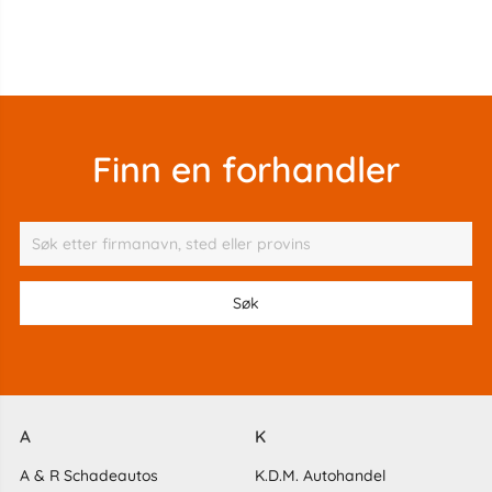
Finn en forhandler
A
K
A & R Schadeautos
K.D.M. Autohandel