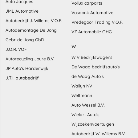
Auto Jacques
Vollux carparts
JML Automotive
Vosdonk Automotive
Autobedrijf J. Willems V.O.F.
Vredegoor Trading V.O.F.
Autodemontage De Jong
VZ Automobile OHG
Gebr. de Jong GbR
W
J.O.R. VOF
W V Bedrijfswagens
Autorecycling Joure B.V.
De Waag bedrijfsauto's
JP Auto's Harderwijk
de Waag Auto's
J.T.I. autobedrijf
Wallyn NV
Weltmann
Auto Wessel B.V.
Wielart Auto's
Wijzoekenvoertuigen
Autobedrijf W. Willems B.V.