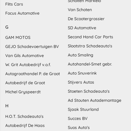
Scholten Markelo
Flits Cars
Van Schoten
Focus Automotive
De Scootergrossier
G
SD Automotive
Second Hand Car Parts
GAM MOTOS
Slootstra Schadeauto's
GEJO Schadevoertuigen BV
Auto Smaling
Van Gils Automotive
Autohandel-Smet gebr.
W. Grit Autobedrijf v.o.f.
Auto Snuverink
Autogroothandel P. de Groot
Stijvers Autos
Autobedrijf de Groot
Stoeten Schadeauto's
Michel Gryspeerdt
Ad Stouten Autodemontage
H
Sjaak Stuurland
H.O.T. Schadeauto's
Succes BV
Autobedrijf De Haas
Suos Auto's