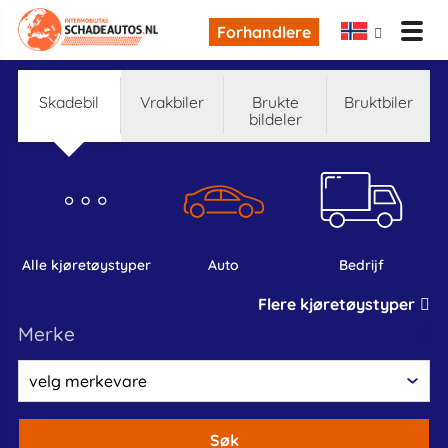
Forhandlere
skadebil
Vrakbiler
Brukte
bruktbiler
bildeler
alle kjøretøystyper
auto
bedrijf
Flere kjøretøystyper
Merke
Søk