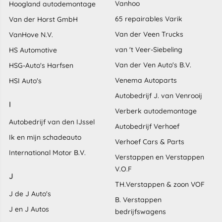
Vanhoo
Hoogland autodemontage
65 repairables Varik
Van der Horst GmbH
Van der Veen Trucks
VanHove N.V.
van 't Veer-Siebeling
HS Automotive
Van der Ven Auto's B.V.
HSG-Auto's Harfsen
Venema Autoparts
HSI Auto's
Autobedrijf J. van Venrooij
I
Verberk autodemontage
Autobedrijf van den IJssel
Autobedrijf Verhoef
Ik en mijn schadeauto
Verhoef Cars & Parts
International Motor B.V.
Verstappen en Verstappen
V.O.F
J
TH.Verstappen & zoon VOF
J de J Auto's
B. Verstappen
J en J Autos
bedrijfswagens