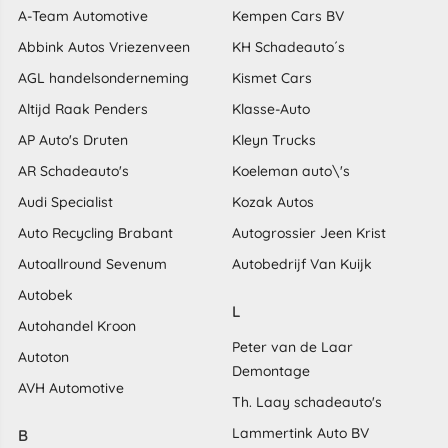
A-Team Automotive
Kempen Cars BV
Abbink Autos Vriezenveen
KH Schadeauto´s
AGL handelsonderneming
Kismet Cars
Altijd Raak Penders
Klasse-Auto
AP Auto's Druten
Kleyn Trucks
AR Schadeauto's
Koeleman auto\'s
Audi Specialist
Kozak Autos
Auto Recycling Brabant
Autogrossier Jeen Krist
Autoallround Sevenum
Autobedrijf Van Kuijk
Autobek
L
Autohandel Kroon
Peter van de Laar
Autoton
Demontage
AVH Automotive
Th. Laay schadeauto's
Lammertink Auto BV
B