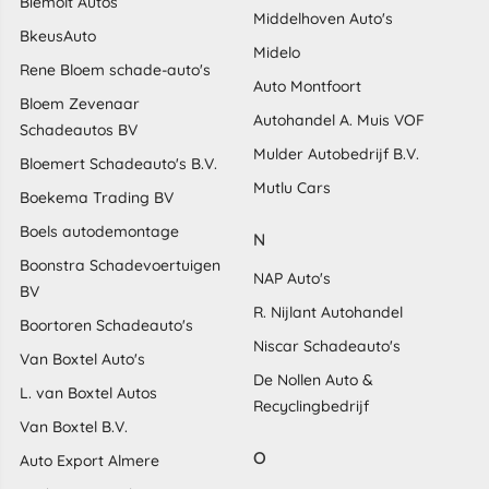
Biemolt Autos
Middelhoven Auto's
BkeusAuto
Midelo
Rene Bloem schade-auto's
Auto Montfoort
Bloem Zevenaar
Autohandel A. Muis VOF
Schadeautos BV
Mulder Autobedrijf B.V.
Bloemert Schadeauto's B.V.
Mutlu Cars
Boekema Trading BV
Boels autodemontage
N
Boonstra Schadevoertuigen
NAP Auto's
BV
R. Nijlant Autohandel
Boortoren Schadeauto's
Niscar Schadeauto's
Van Boxtel Auto's
De Nollen Auto &
L. van Boxtel Autos
Recyclingbedrijf
Van Boxtel B.V.
O
Auto Export Almere