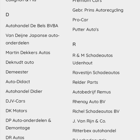
Premium Cars
Gebr. Prins Autorecycling
D
Pro-Car
Autohandel De Bels BVBA
Putter Auto's
Van Deijne Japanse auto-
onderdelen
R
Martin Dekkers Autos
R & M Schadeautos
Deknudt auto
Udenhout
Demeester
Ravestijn Schadeautos
Auto-Didact
Relder Parts
Autohandel Didier
Autobedrijf Remus
DJV-Cars
Rhenoy Auto BV
DK Motors
Richel Schadeautos BV
DP Auto-onderdelen &
J. Van Rijn & Co.
Demontage
Ritterbex autohandel
DR Autos