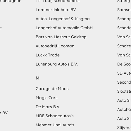
emontagebe
Th. Laay schadeauto's
Safety
Lammertink Auto BV
Samse
Autoh. Langenhof & Kingma
Schaap
e
Langenhof Automobile GmbH
Schade
Bart van Lieshout Geldrop
Van Sc
Autobedrijf Looman
Scholt
Luckx Trade
Van Sc
Lunenburg Auto's B.V.
De Sco
SD Aut
M
Second
Garage de Maas
Sloots
Magic Cars
Auto S
De Mars B.V.
Autoha
n BV
MDE Schadeautos's
Auto S
Mehmet Unal Auto's
Stijver