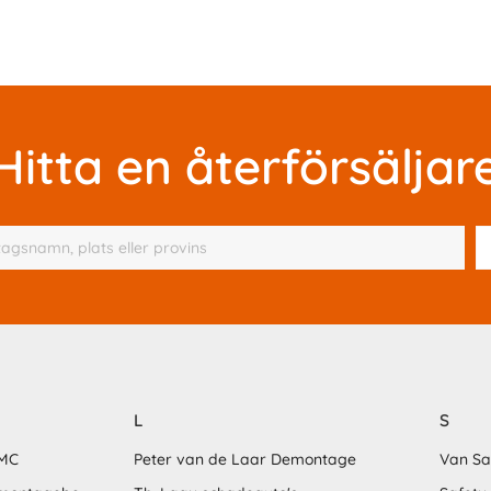
Hitta en återförsäljar
L
S
MMC
Peter van de Laar Demontage
Van S