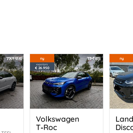
ny
ny
exportpris
€ 26.950
Volkswagen
Land
T‑Roc
Disc