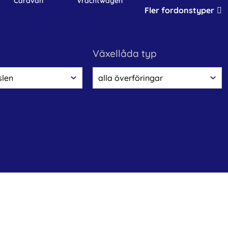
caravan
vrachtwagen
Fler fordonstyper
växellåda typ