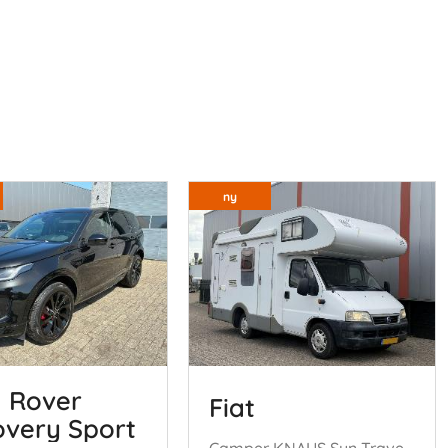
ny
 Rover
Fiat
overy Sport