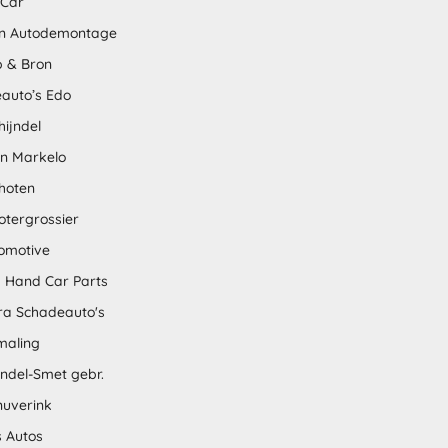
 Car
n Autodemontage
 & Bron
auto’s Edo
hijndel
en Markelo
hoten
otergrossier
omotive
 Hand Car Parts
tra Schadeauto's
maling
ndel-Smet gebr.
nuverink
s Autos