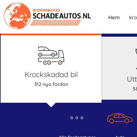
Hem
kro
krockskadad bil
U
312 nya fordon
5