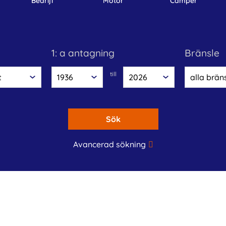
bedrijf
motor
camper
1: a antagning
bränsle
till
Sök
Avancerad sökning