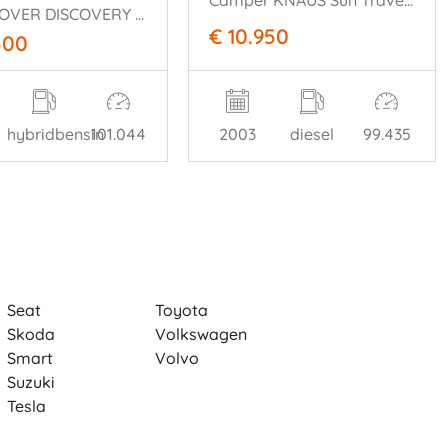
Camper KNAUS Sun Traveller alkoven
LAND ROVER DISCOVERY SPORT P300e R DYNAMIC 2021
€ 10.950
500
hybridbensin
101.044
2003
diesel
99.435
Seat
Toyota
Skoda
Volkswagen
Smart
Volvo
Suzuki
Tesla