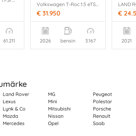
RSQ3 Sportback 2.5 TFSI Quattro PANO NARDO-GREY SONOS
Volkswagen T-Roc 1.5 eTSI 110 kW R-Line Camera Ambiance ACC
€ 31.950
€ 24.
61.211
2026
bensin
3.167
2021
rumärke
Land Rover
MG
Peugeot
Lexus
Mini
Polestar
Lynk & Co
Mitsubishi
Porsche
Mazda
Nissan
Renault
Mercedes
Opel
Saab