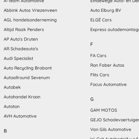
A-Team Automotive
Eindewege Auto- en D
Abbink Autos Vriezenveen
Auto Elburg BV
AGL handelsonderneming
ELGÉ Cars
Altijd Raak Penders
Express autodemontag
AP Auto's Druten
F
AR Schadeauto's
FA Cars
Audi Specialist
Ron Faber Autos
Auto Recycling Brabant
Flits Cars
Autoallround Sevenum
Focus Automotive
Autobek
Autohandel Kroon
G
Autoton
GAM MOTOS
AVH Automotive
GEJO Schadevoertuige
Van Gils Automotive
B