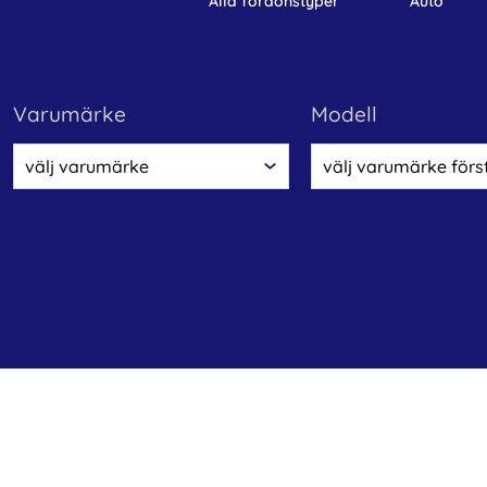
alla fordonstyper
auto
varumärke
modell