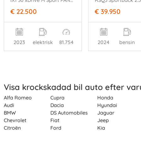
iX1 30 xDrive M Sport PANO HUD Frozen-Grey VOLL
€ 22.500
€ 39.950
2023
elektrisk
81.754
2024
bensin
Visa krockskadad bil auto efter va
Alfa Romeo
Cupra
Honda
Audi
Dacia
Hyundai
BMW
DS Automobiles
Jaguar
Chevrolet
Fiat
Jeep
Citroën
Ford
Kia