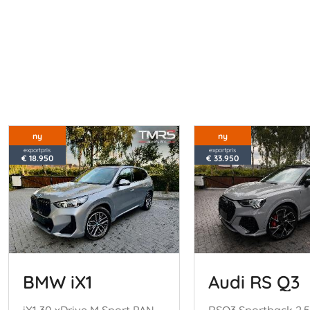
ny
ny
exportpris
exportpris
€ 18.950
€ 33.950
BMW iX1
Audi RS Q3