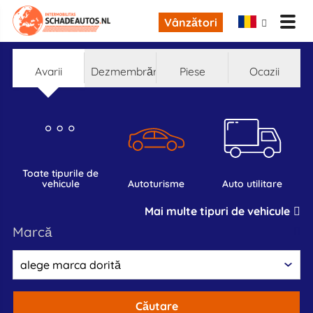
Vânzători
Avarii
Dezmembrări
Piese
Ocazii
toate tipurile de
vehicule
autoturisme
auto utilitare
Mai multe tipuri de vehicule
marcă
Căutare