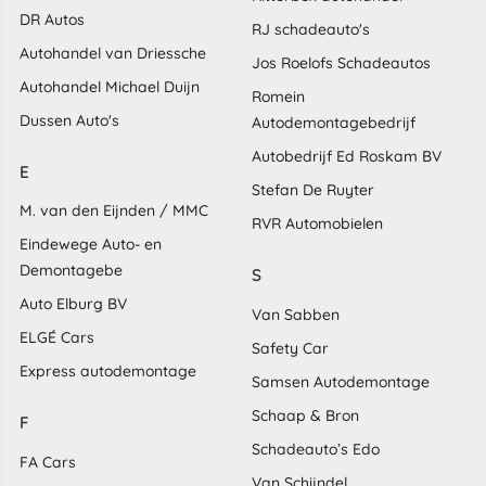
DR Autos
RJ schadeauto's
Autohandel van Driessche
Jos Roelofs Schadeautos
Autohandel Michael Duijn
Romein
Dussen Auto's
Autodemontagebedrijf
Autobedrijf Ed Roskam BV
E
Stefan De Ruyter
M. van den Eijnden / MMC
RVR Automobielen
Eindewege Auto- en
Demontagebe
S
Auto Elburg BV
Van Sabben
ELGÉ Cars
Safety Car
Express autodemontage
Samsen Autodemontage
Schaap & Bron
F
Schadeauto’s Edo
FA Cars
Van Schijndel