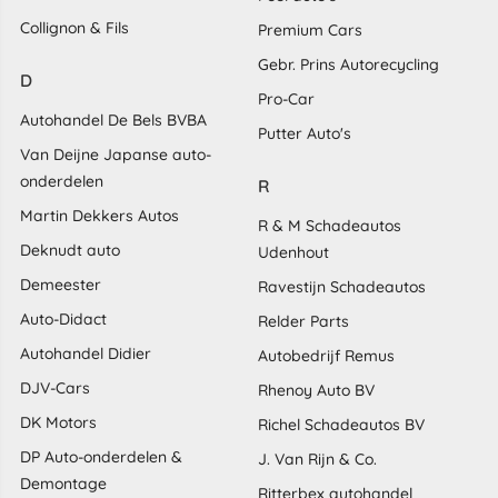
Collignon & Fils
Premium Cars
Gebr. Prins Autorecycling
D
Pro-Car
Autohandel De Bels BVBA
Putter Auto's
Van Deijne Japanse auto-
onderdelen
R
Martin Dekkers Autos
R & M Schadeautos
Deknudt auto
Udenhout
Demeester
Ravestijn Schadeautos
Auto-Didact
Relder Parts
Autohandel Didier
Autobedrijf Remus
DJV-Cars
Rhenoy Auto BV
DK Motors
Richel Schadeautos BV
DP Auto-onderdelen &
J. Van Rijn & Co.
Demontage
Ritterbex autohandel