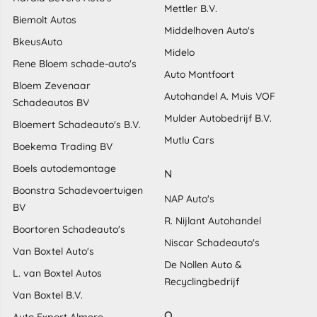
Mettler B.V.
Biemolt Autos
Middelhoven Auto's
BkeusAuto
Midelo
Rene Bloem schade-auto's
Auto Montfoort
Bloem Zevenaar
Autohandel A. Muis VOF
Schadeautos BV
Mulder Autobedrijf B.V.
Bloemert Schadeauto's B.V.
Mutlu Cars
Boekema Trading BV
Boels autodemontage
N
Boonstra Schadevoertuigen
NAP Auto's
BV
R. Nijlant Autohandel
Boortoren Schadeauto's
Niscar Schadeauto's
Van Boxtel Auto's
De Nollen Auto &
L. van Boxtel Autos
Recyclingbedrijf
Van Boxtel B.V.
O