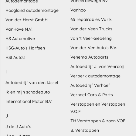
Vaneerdewegh BV
Autodemontage
Vanhoo
Hoogland autodemontage
65 repairables Varik
Van der Horst GmbH
Van der Veen Trucks
VanHove N.V.
van 't Veer-Siebeling
HS Automotive
Van der Ven Auto's B.V.
HSG-Auto's Harfsen
Venema Autoparts
HSI Auto's
Autobedrijf J. van Venrooij
I
Verberk autodemontage
Autobedrijf van den IJssel
Autobedrijf Verhoef
Ik en mijn schadeauto
Verhoef Cars & Parts
International Motor B.V.
Verstappen en Verstappen
V.O.F
J
TH.Verstappen & zoon VOF
J de J Auto's
B. Verstappen