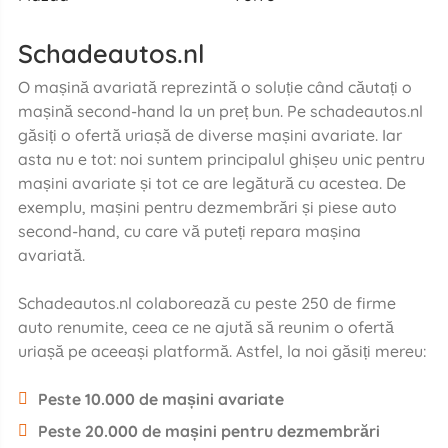
Schadeautos.nl
O mașină avariată reprezintă o soluție când căutați o
mașină second-hand la un preț bun. Pe schadeautos.nl
găsiți o ofertă uriașă de diverse mașini avariate. Iar
asta nu e tot: noi suntem principalul ghișeu unic pentru
mașini avariate și tot ce are legătură cu acestea. De
exemplu, mașini pentru dezmembrări și piese auto
second-hand, cu care vă puteți repara mașina
avariată.
Schadeautos.nl colaborează cu peste 250 de firme
auto renumite, ceea ce ne ajută să reunim o ofertă
uriașă pe aceeași platformă. Astfel, la noi găsiți mereu:
Peste 10.000 de mașini avariate
Peste 20.000 de mașini pentru dezmembrări