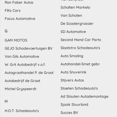
Ron Faber Autos
Scholten Markelo
Flits Cars
Van Schoten
Focus Automotive
De Scootergrossier
G
SD Automotive
Second Hand Car Parts
GAM MOTOS
Slootstra Schadeauto's
GEJO Schadevoertuigen BV
Auto Smaling
Van Gils Automotive
Autohandel-Smet gebr.
W. Grit Autobedrijf v.o.f.
Auto Snuverink
Autogroothandel P. de Groot
Stijvers Autos
Autobedrijf de Groot
Stoeten Schadeauto's
Michel Gryspeerdt
Ad Stouten Autodemontage
H
Sjaak Stuurland
H.O.T. Schadeauto's
Succes BV