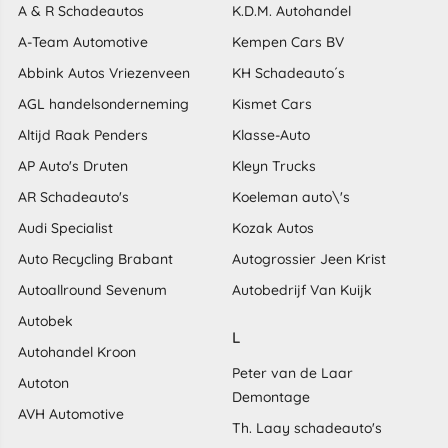
A & R Schadeautos
K.D.M. Autohandel
A-Team Automotive
Kempen Cars BV
Abbink Autos Vriezenveen
KH Schadeauto´s
AGL handelsonderneming
Kismet Cars
Altijd Raak Penders
Klasse-Auto
AP Auto's Druten
Kleyn Trucks
AR Schadeauto's
Koeleman auto\'s
Audi Specialist
Kozak Autos
Auto Recycling Brabant
Autogrossier Jeen Krist
Autoallround Sevenum
Autobedrijf Van Kuijk
Autobek
L
Autohandel Kroon
Peter van de Laar
Autoton
Demontage
AVH Automotive
Th. Laay schadeauto's