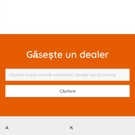
Găsește un dealer
A
K