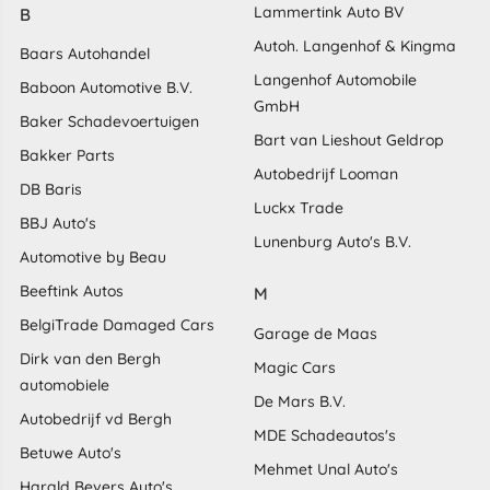
Lammertink Auto BV
B
Autoh. Langenhof & Kingma
Baars Autohandel
Langenhof Automobile
Baboon Automotive B.V.
GmbH
Baker Schadevoertuigen
Bart van Lieshout Geldrop
Bakker Parts
Autobedrijf Looman
DB Baris
Luckx Trade
BBJ Auto's
Lunenburg Auto's B.V.
Automotive by Beau
Beeftink Autos
M
BelgiTrade Damaged Cars
Garage de Maas
Dirk van den Bergh
Magic Cars
automobiele
De Mars B.V.
Autobedrijf vd Bergh
MDE Schadeautos's
Betuwe Auto's
Mehmet Unal Auto's
Harald Bevers Auto's