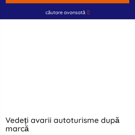
căutare avansată
Vedeți avarii autoturisme după
marcă