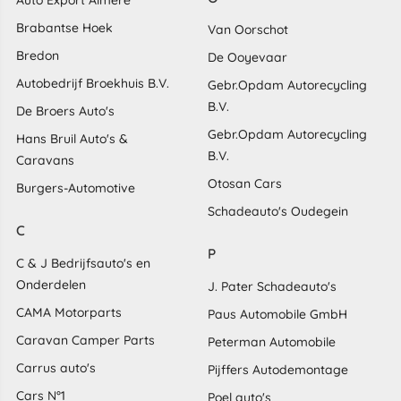
Auto Export Almere
Brabantse Hoek
Van Oorschot
Bredon
De Ooyevaar
Autobedrijf Broekhuis B.V.
Gebr.Opdam Autorecycling
B.V.
De Broers Auto's
Gebr.Opdam Autorecycling
Hans Bruil Auto's &
B.V.
Caravans
Otosan Cars
Burgers-Automotive
Schadeauto's Oudegein
C
P
C & J Bedrijfsauto's en
Onderdelen
J. Pater Schadeauto's
CAMA Motorparts
Paus Automobile GmbH
Caravan Camper Parts
Peterman Automobile
Carrus auto's
Pijffers Autodemontage
Cars N°1
Poel auto's