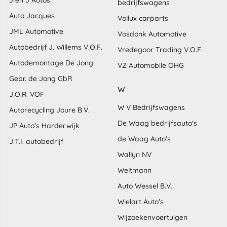
J en J Autos
bedrijfswagens
Auto Jacques
Vollux carparts
JML Automotive
Vosdonk Automotive
Autobedrijf J. Willems V.O.F.
Vredegoor Trading V.O.F.
Autodemontage De Jong
VZ Automobile OHG
Gebr. de Jong GbR
W
J.O.R. VOF
W V Bedrijfswagens
Autorecycling Joure B.V.
De Waag bedrijfsauto's
JP Auto's Harderwijk
de Waag Auto's
J.T.I. autobedrijf
Wallyn NV
Weltmann
Auto Wessel B.V.
Wielart Auto's
Wijzoekenvoertuigen