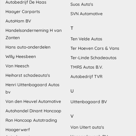
Autobedrijf De Haas
Suos Auto's
Haayer Carparts
SVN Automotive
AutoHam BV
T
Handelsonderneming H van
Zanten
Ten Velde Autos
Hans auto-onderdelen
Ter Hoeven Cars & Vans
Willy Heesbeen
Ter-Linde Schadeautos
Van Heesch
TMRS Autos B.V.
Heihorst schadeauto's
Autobedrijf TVR
Henri Uittenbogaard Autos
U
bv
Van den Heuvel Automotive
Uittenbogaard BV
Autohandel Dinant Honcoop
V
Ron Honcoop Autotrading
Van Uitert auto's
Hoogerwerf