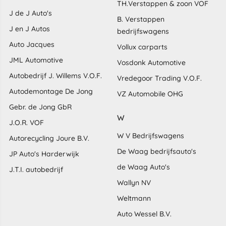
TH.Verstappen & zoon VOF
J de J Auto's
B. Verstappen
J en J Autos
bedrijfswagens
Auto Jacques
Vollux carparts
JML Automotive
Vosdonk Automotive
Autobedrijf J. Willems V.O.F.
Vredegoor Trading V.O.F.
Autodemontage De Jong
VZ Automobile OHG
Gebr. de Jong GbR
W
J.O.R. VOF
W V Bedrijfswagens
Autorecycling Joure B.V.
De Waag bedrijfsauto's
JP Auto's Harderwijk
de Waag Auto's
J.T.I. autobedrijf
Wallyn NV
Weltmann
Auto Wessel B.V.