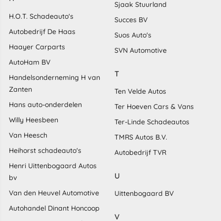
Sjaak Stuurland
H.O.T. Schadeauto's
Succes BV
Autobedrijf De Haas
Suos Auto's
Haayer Carparts
SVN Automotive
AutoHam BV
T
Handelsonderneming H van
Zanten
Ten Velde Autos
Hans auto-onderdelen
Ter Hoeven Cars & Vans
Willy Heesbeen
Ter-Linde Schadeautos
Van Heesch
TMRS Autos B.V.
Heihorst schadeauto's
Autobedrijf TVR
Henri Uittenbogaard Autos
U
bv
Van den Heuvel Automotive
Uittenbogaard BV
Autohandel Dinant Honcoop
V