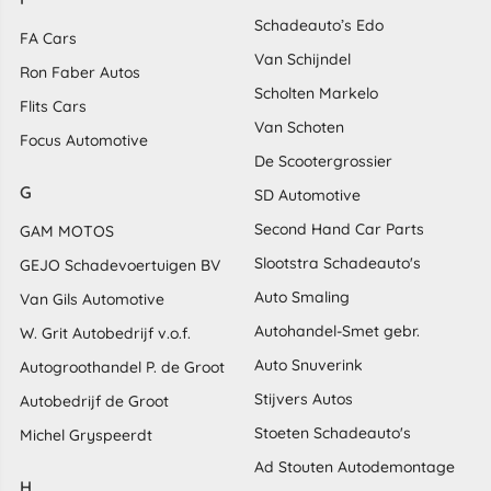
Schadeauto’s Edo
FA Cars
Van Schijndel
Ron Faber Autos
Scholten Markelo
Flits Cars
Van Schoten
Focus Automotive
De Scootergrossier
G
SD Automotive
Second Hand Car Parts
GAM MOTOS
Slootstra Schadeauto's
GEJO Schadevoertuigen BV
Auto Smaling
Van Gils Automotive
Autohandel-Smet gebr.
W. Grit Autobedrijf v.o.f.
Auto Snuverink
Autogroothandel P. de Groot
Stijvers Autos
Autobedrijf de Groot
Stoeten Schadeauto's
Michel Gryspeerdt
Ad Stouten Autodemontage
H