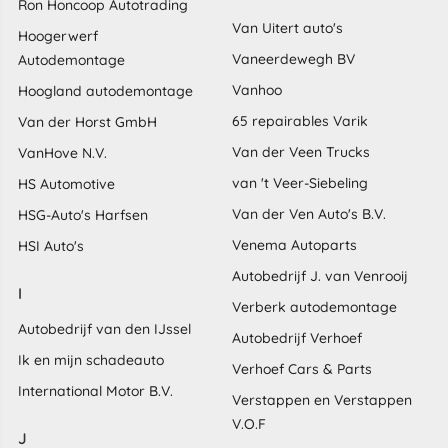
Ron Honcoop Autotrading
Van Uitert auto's
Hoogerwerf
Vaneerdewegh BV
Autodemontage
Vanhoo
Hoogland autodemontage
65 repairables Varik
Van der Horst GmbH
Van der Veen Trucks
VanHove N.V.
van 't Veer-Siebeling
HS Automotive
Van der Ven Auto's B.V.
HSG-Auto's Harfsen
Venema Autoparts
HSI Auto's
Autobedrijf J. van Venrooij
I
Verberk autodemontage
Autobedrijf van den IJssel
Autobedrijf Verhoef
Ik en mijn schadeauto
Verhoef Cars & Parts
International Motor B.V.
Verstappen en Verstappen
V.O.F
J