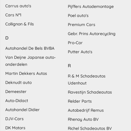
Carrus auto's
Pijffers Autodemontage
Cars N°1
Poel auto's
Collignon & Fils
Premium Cars
Gebr. Prins Autorecycling
D
Pro-Car
Autohandel De Bels BVBA
Putter Auto's
Van Deijne Japanse auto-
onderdelen
R
Martin Dekkers Autos
R & M Schadeautos
Deknudt auto
Udenhout
Demeester
Ravestijn Schadeautos
Auto-Didact
Relder Parts
Autohandel Didier
Autobedrijf Remus
DJV-Cars
Rhenoy Auto BV
DK Motors
Richel Schadeautos BV