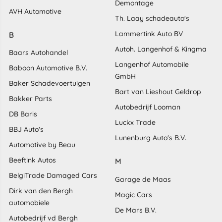
Demontage
AVH Automotive
Th. Laay schadeauto's
Lammertink Auto BV
B
Autoh. Langenhof & Kingma
Baars Autohandel
Langenhof Automobile
Baboon Automotive B.V.
GmbH
Baker Schadevoertuigen
Bart van Lieshout Geldrop
Bakker Parts
Autobedrijf Looman
DB Baris
Luckx Trade
BBJ Auto's
Lunenburg Auto's B.V.
Automotive by Beau
Beeftink Autos
M
BelgiTrade Damaged Cars
Garage de Maas
Dirk van den Bergh
Magic Cars
automobiele
De Mars B.V.
Autobedrijf vd Bergh