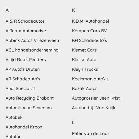
A
K
A & R Schadeautos
K.D.M. Autohandel
A-Team Automotive
Kempen Cars BV
Abbink Autos Vriezenveen
KH Schadeauto´s
AGL handelsonderneming
Kismet Cars
Altijd Raak Penders
Klasse-Auto
AP Auto's Druten
Kleyn Trucks
AR Schadeauto's
Koeleman auto\'s
Audi Specialist
Kozak Autos
Auto Recycling Brabant
Autogrossier Jeen Krist
Autoallround Sevenum
Autobedrijf Van Kuijk
Autobek
L
Autohandel Kroon
Peter van de Laar
Autoton