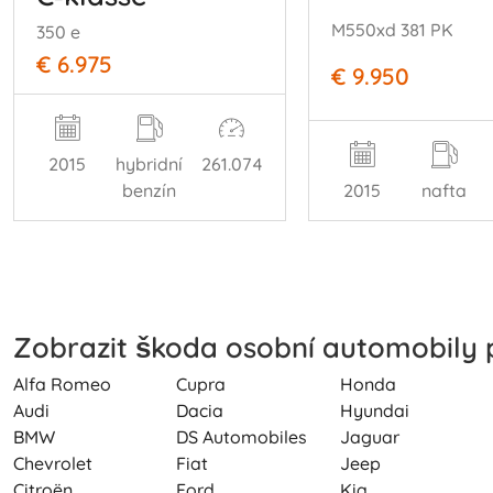
M550xd 381 PK
350 e
€ 6.975
€ 9.950
2015
hybridní
261.074
benzín
2015
nafta
Zobrazit škoda osobní automobily 
Alfa Romeo
Cupra
Honda
Audi
Dacia
Hyundai
BMW
DS Automobiles
Jaguar
Chevrolet
Fiat
Jeep
Citroën
Ford
Kia