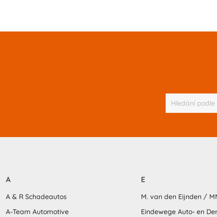
A
E
A & R Schadeautos
M. van den Eijnden / 
A-Team Automotive
Eindewege Auto- en D