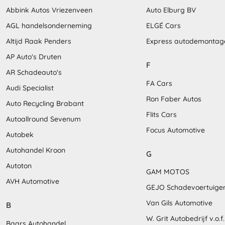
Abbink Autos Vriezenveen
Auto Elburg BV
AGL handelsonderneming
ELGÉ Cars
Altijd Raak Penders
Express autodemontag
AP Auto's Druten
F
AR Schadeauto's
FA Cars
Audi Specialist
Ron Faber Autos
Auto Recycling Brabant
Flits Cars
Autoallround Sevenum
Focus Automotive
Autobek
Autohandel Kroon
G
Autoton
GAM MOTOS
AVH Automotive
GEJO Schadevoertuige
Van Gils Automotive
B
W. Grit Autobedrijf v.o.f.
Baars Autohandel