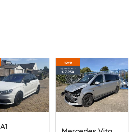
nové
vývozní cena
€ 7.950
 A1
Mercedes Vito