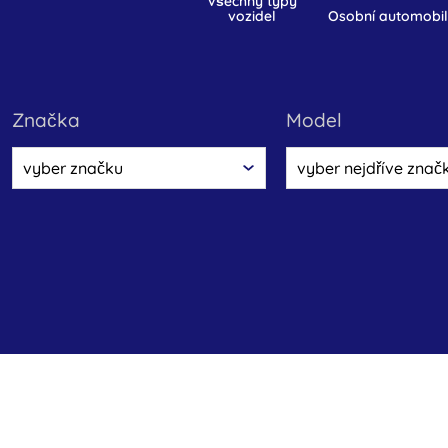
všechny typy
vozidel
osobní automobi
značka
model