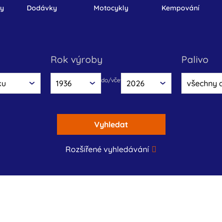
ly
dodávky
motocykly
kempování
rok výroby
palivo
do/včetnĕ
Vyhledat
Rozšířené vyhledávání