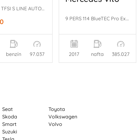
NAP! 1.0 TFSI S LINE AUTOMAAT SPORTBACK
9 PERS 114 BlueTEC Pro Extra Lang EURO 6
50
benzín
97.037
2017
nafta
385.027
Seat
Toyota
Skoda
Volkswagen
Smart
Volvo
Suzuki
Tesla