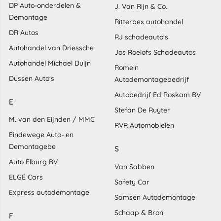
DP Auto-onderdelen &
J. Van Rijn & Co.
Demontage
Ritterbex autohandel
DR Autos
RJ schadeauto's
Autohandel van Driessche
Jos Roelofs Schadeautos
Autohandel Michael Duijn
Romein
Dussen Auto's
Autodemontagebedrijf
Autobedrijf Ed Roskam BV
E
Stefan De Ruyter
M. van den Eijnden / MMC
RVR Automobielen
Eindewege Auto- en
Demontagebe
S
Auto Elburg BV
Van Sabben
ELGÉ Cars
Safety Car
Express autodemontage
Samsen Autodemontage
Schaap & Bron
F