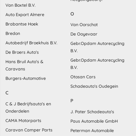
Van Boxtel B.V.
O
Auto Export Almere
Brabantse Hoek
Van Oorschot
Bredon
De Ooyevaar
Autobedrijf Broekhuis B.V.
Gebr.Opdam Autorecycling
B.V.
De Broers Auto's
Gebr.Opdam Autorecycling
Hans Bruil Auto's &
B.V.
Caravans
Otosan Cars
Burgers-Automotive
Schadeauto's Oudegein
C
P
C & J Bedrijfsauto's en
Onderdelen
J. Pater Schadeauto's
CAMA Motorparts
Paus Automobile GmbH
Caravan Camper Parts
Peterman Automobile