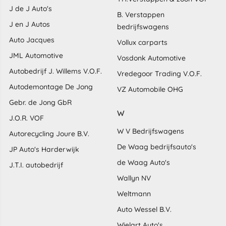
J de J Auto's
B. Verstappen
J en J Autos
bedrijfswagens
Auto Jacques
Vollux carparts
JML Automotive
Vosdonk Automotive
Autobedrijf J. Willems V.O.F.
Vredegoor Trading V.O.F.
Autodemontage De Jong
VZ Automobile OHG
Gebr. de Jong GbR
W
J.O.R. VOF
W V Bedrijfswagens
Autorecycling Joure B.V.
De Waag bedrijfsauto's
JP Auto's Harderwijk
de Waag Auto's
J.T.I. autobedrijf
Wallyn NV
Weltmann
Auto Wessel B.V.
Wielart Auto's