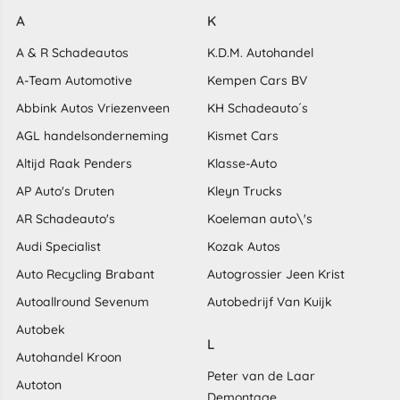
A
K
A & R Schadeautos
K.D.M. Autohandel
A-Team Automotive
Kempen Cars BV
Abbink Autos Vriezenveen
KH Schadeauto´s
AGL handelsonderneming
Kismet Cars
Altijd Raak Penders
Klasse-Auto
AP Auto's Druten
Kleyn Trucks
AR Schadeauto's
Koeleman auto\'s
Audi Specialist
Kozak Autos
Auto Recycling Brabant
Autogrossier Jeen Krist
Autoallround Sevenum
Autobedrijf Van Kuijk
Autobek
L
Autohandel Kroon
Peter van de Laar
Autoton
Demontage