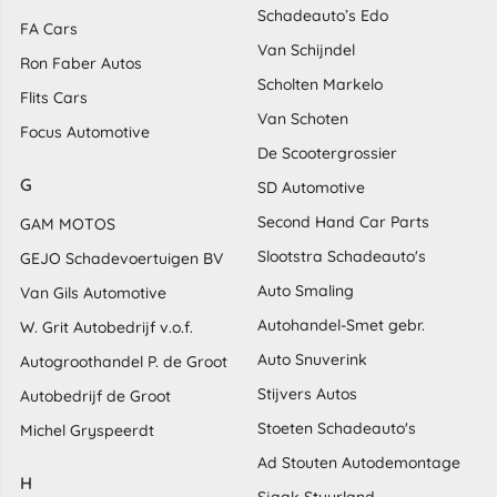
Schadeauto’s Edo
FA Cars
Van Schijndel
Ron Faber Autos
Scholten Markelo
Flits Cars
Van Schoten
Focus Automotive
De Scootergrossier
G
SD Automotive
Second Hand Car Parts
GAM MOTOS
Slootstra Schadeauto's
GEJO Schadevoertuigen BV
Auto Smaling
Van Gils Automotive
Autohandel-Smet gebr.
W. Grit Autobedrijf v.o.f.
Auto Snuverink
Autogroothandel P. de Groot
Stijvers Autos
Autobedrijf de Groot
Stoeten Schadeauto's
Michel Gryspeerdt
Ad Stouten Autodemontage
H
Sjaak Stuurland