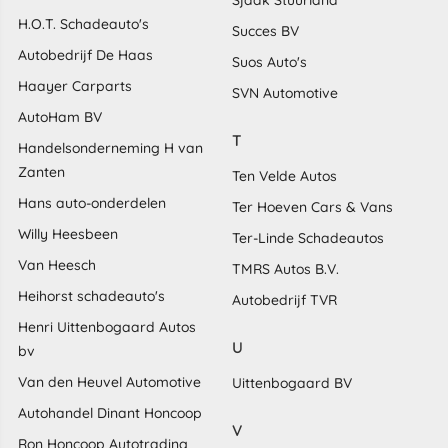
H.O.T. Schadeauto's
Succes BV
Autobedrijf De Haas
Suos Auto's
Haayer Carparts
SVN Automotive
AutoHam BV
T
Handelsonderneming H van
Zanten
Ten Velde Autos
Hans auto-onderdelen
Ter Hoeven Cars & Vans
Willy Heesbeen
Ter-Linde Schadeautos
Van Heesch
TMRS Autos B.V.
Heihorst schadeauto's
Autobedrijf TVR
Henri Uittenbogaard Autos
U
bv
Van den Heuvel Automotive
Uittenbogaard BV
Autohandel Dinant Honcoop
V
Ron Honcoop Autotrading