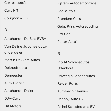
Carrus auto's
Pijffers Autodemontage
Cars N°1
Poel auto's
Collignon & Fils
Premium Cars
Gebr. Prins Autorecycling
D
Pro-Car
Autohandel De Bels BVBA
Putter Auto's
Van Deijne Japanse auto-
onderdelen
R
Martin Dekkers Autos
R & M Schadeautos
Deknudt auto
Udenhout
Demeester
Ravestijn Schadeautos
Auto-Didact
Relder Parts
Autohandel Didier
Autobedrijf Remus
DJV-Cars
Rhenoy Auto BV
DK Motors
Richel Schadeautos BV