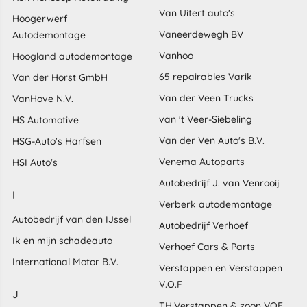
Van Uitert auto's
Hoogerwerf
Vaneerdewegh BV
Autodemontage
Vanhoo
Hoogland autodemontage
65 repairables Varik
Van der Horst GmbH
Van der Veen Trucks
VanHove N.V.
van 't Veer-Siebeling
HS Automotive
Van der Ven Auto's B.V.
HSG-Auto's Harfsen
Venema Autoparts
HSI Auto's
Autobedrijf J. van Venrooij
I
Verberk autodemontage
Autobedrijf van den IJssel
Autobedrijf Verhoef
Ik en mijn schadeauto
Verhoef Cars & Parts
International Motor B.V.
Verstappen en Verstappen
V.O.F
J
TH.Verstappen & zoon VOF