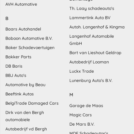
AVH Automotive
Th. Laay schadeauto's
Lammertink Auto BV
B
Autoh. Langenhof & Kingma
Baars Autohandel
Langenhof Automobile
Baboon Automotive B.V.
GmbH
Baker Schadevoertuigen
Bart van Lieshout Geldrop
Bakker Parts
Autobedrijf Looman
DB Baris
Luckx Trade
BBJ Auto's
Lunenburg Auto's B.V.
Automotive by Beau
Beeftink Autos
M
BelgiTrade Damaged Cars
Garage de Maas
Dirk van den Bergh
Magic Cars
automobiele
De Mars B.V.
Autobedrijf vd Bergh
MDE Schadeautos's