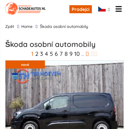
Prodejci
zpĕt
Home
škoda osobní automobily
škoda osobní automobily
1
2
3
4
5
6
7
8
9
10
..
nové