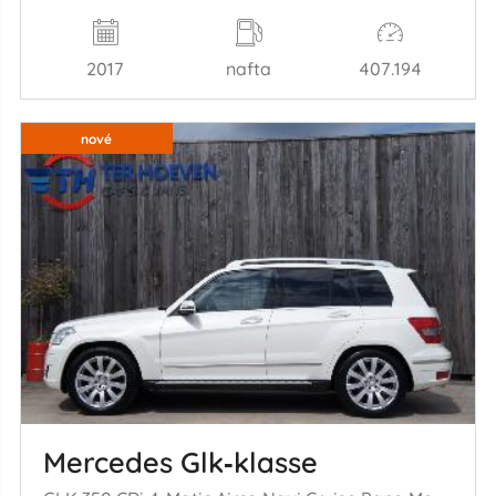
2017
nafta
407.194
nové
Mercedes Glk‑klasse