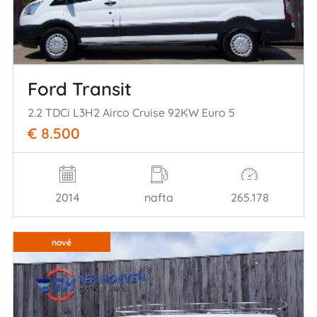
Ford Transit
2.2 TDCi L3H2 Airco Cruise 92KW Euro 5
€ 8.500
2014
nafta
265.178
nové