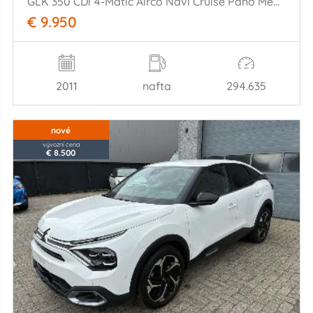
GLK 350 CDi 4-Matic Airco Navi Cruise Pano Memory Xenon 170KW Euro 5
€ 9.950
2011
nafta
294.635
nové
vývozní cena
€ 8.500