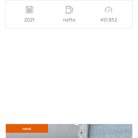
2021
nafta
451.852
nové