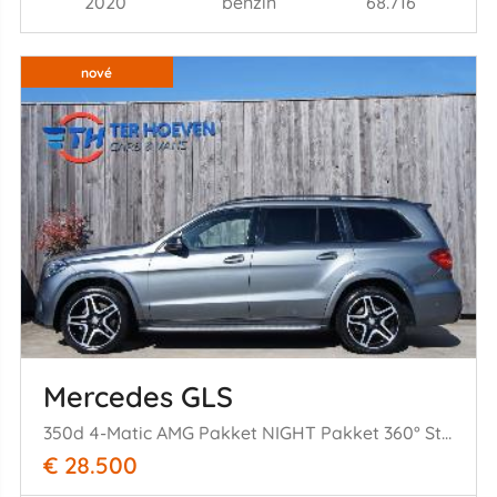
2020
benzín
68.716
nové
Mercedes GLS
350d 4-Matic AMG Pakket NIGHT Pakket 360° Standkachel 190KW Euro 6
€ 28.500