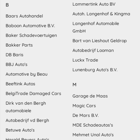
Lammertink Auto BV
B
Autoh. Langenhof & Kingma
Baars Autohandel
Langenhof Automobile
Baboon Automotive B.V.
GmbH
Baker Schadevoertuigen
Bart van Lieshout Geldrop
Bakker Parts
Autobedrijf Looman
DB Baris
Luckx Trade
BBJ Auto's
Lunenburg Auto's B.V.
Automotive by Beau
Beeftink Autos
M
BelgiTrade Damaged Cars
Garage de Maas
Dirk van den Bergh
Magic Cars
automobiele
De Mars B.V.
Autobedrijf vd Bergh
MDE Schadeautos's
Betuwe Auto's
Mehmet Unal Auto's
Harald Bevers Auto's