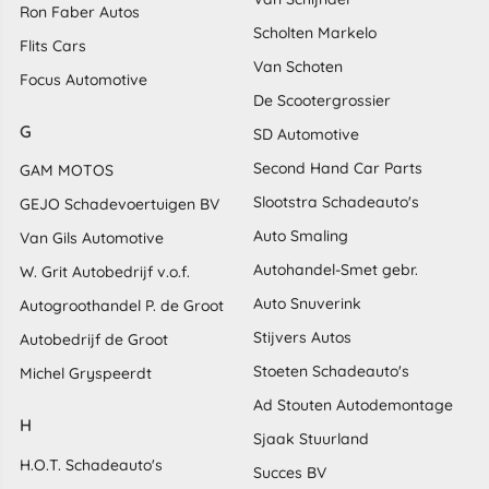
Ron Faber Autos
Scholten Markelo
Flits Cars
Van Schoten
Focus Automotive
De Scootergrossier
G
SD Automotive
Second Hand Car Parts
GAM MOTOS
Slootstra Schadeauto's
GEJO Schadevoertuigen BV
Auto Smaling
Van Gils Automotive
Autohandel-Smet gebr.
W. Grit Autobedrijf v.o.f.
Auto Snuverink
Autogroothandel P. de Groot
Stijvers Autos
Autobedrijf de Groot
Stoeten Schadeauto's
Michel Gryspeerdt
Ad Stouten Autodemontage
H
Sjaak Stuurland
H.O.T. Schadeauto's
Succes BV