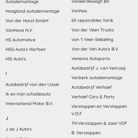
Vaneerdewegh BV
Autodemontage
Vanhoo
Hoogland autodemontage
65 repairables Varik
Van der Horst GmbH
Van der Veen Trucks
VanHove N.V.
van 't Veer-Siebeling
HS Automotive
Van der Ven Auto's B.V.
HSG-Auto's Harfsen
Venema Autoparts
HSI Auto's
Autobedrijf J. van Venrooij
I
Verberk autodemontage
Autobedrijf van den IJssel
Autobedrijf Verhoef
Ik en mijn schadeauto
Verhoef Cars & Parts
International Motor B.V.
Verstappen en Verstappen
V.O.F
J
TH.Verstappen & zoon VOF
J de J Auto's
B. Verstappen