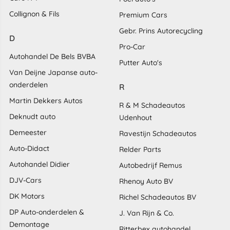
Collignon & Fils
Premium Cars
Gebr. Prins Autorecycling
D
Pro-Car
Autohandel De Bels BVBA
Putter Auto's
Van Deijne Japanse auto-
onderdelen
R
Martin Dekkers Autos
R & M Schadeautos
Deknudt auto
Udenhout
Demeester
Ravestijn Schadeautos
Auto-Didact
Relder Parts
Autohandel Didier
Autobedrijf Remus
DJV-Cars
Rhenoy Auto BV
DK Motors
Richel Schadeautos BV
DP Auto-onderdelen &
J. Van Rijn & Co.
Demontage
Ritterbex autohandel