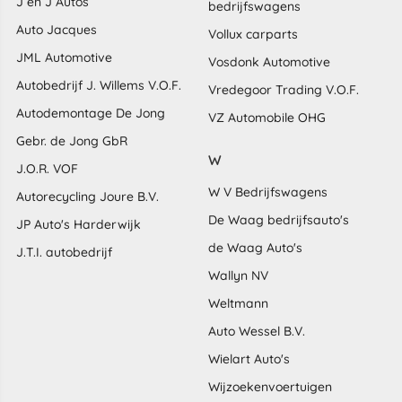
J en J Autos
bedrijfswagens
Auto Jacques
Vollux carparts
JML Automotive
Vosdonk Automotive
Autobedrijf J. Willems V.O.F.
Vredegoor Trading V.O.F.
Autodemontage De Jong
VZ Automobile OHG
Gebr. de Jong GbR
W
J.O.R. VOF
W V Bedrijfswagens
Autorecycling Joure B.V.
De Waag bedrijfsauto's
JP Auto's Harderwijk
de Waag Auto's
J.T.I. autobedrijf
Wallyn NV
Weltmann
Auto Wessel B.V.
Wielart Auto's
Wijzoekenvoertuigen