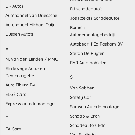
DR Autos
RJ schadeauto's
Autohandel van Driessche
Jos Roelofs Schadeautos
Autohandel Michael Duijn
Romein
Dussen Auto's
Autodemontagebedrijf
Autobedrijf Ed Roskam BV
E
Stefan De Ruyter
M. van den Eijnden / MMC
RVR Automobielen
Eindewege Auto- en
Demontagebe
S
Auto Elburg BV
Van Sabben
ELGÉ Cars
Safety Car
Express autodemontage
Samsen Autodemontage
Schaap & Bron
F
Schadeauto’s Edo
FA Cars
Van Schijndel