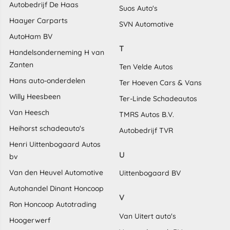
Autobedrijf De Haas
Suos Auto's
Haayer Carparts
SVN Automotive
AutoHam BV
T
Handelsonderneming H van
Zanten
Ten Velde Autos
Hans auto-onderdelen
Ter Hoeven Cars & Vans
Willy Heesbeen
Ter-Linde Schadeautos
Van Heesch
TMRS Autos B.V.
Heihorst schadeauto's
Autobedrijf TVR
Henri Uittenbogaard Autos
U
bv
Van den Heuvel Automotive
Uittenbogaard BV
Autohandel Dinant Honcoop
V
Ron Honcoop Autotrading
Van Uitert auto's
Hoogerwerf