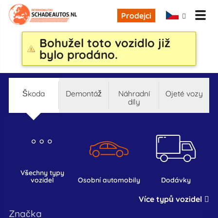
Prodejci
Bohužel toto vozidlo již
bylo prodáno.
škoda
demontáž
náhradní
ojeté vozy
díly
všechny typy
vozidel
osobní automobily
dodávky
Více typů vozidel
značka