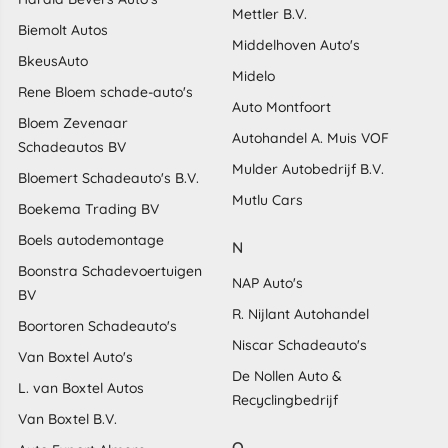
Mettler B.V.
Biemolt Autos
Middelhoven Auto's
BkeusAuto
Midelo
Rene Bloem schade-auto's
Auto Montfoort
Bloem Zevenaar
Autohandel A. Muis VOF
Schadeautos BV
Mulder Autobedrijf B.V.
Bloemert Schadeauto's B.V.
Mutlu Cars
Boekema Trading BV
Boels autodemontage
N
Boonstra Schadevoertuigen
NAP Auto's
BV
R. Nijlant Autohandel
Boortoren Schadeauto's
Niscar Schadeauto's
Van Boxtel Auto's
De Nollen Auto &
L. van Boxtel Autos
Recyclingbedrijf
Van Boxtel B.V.
O