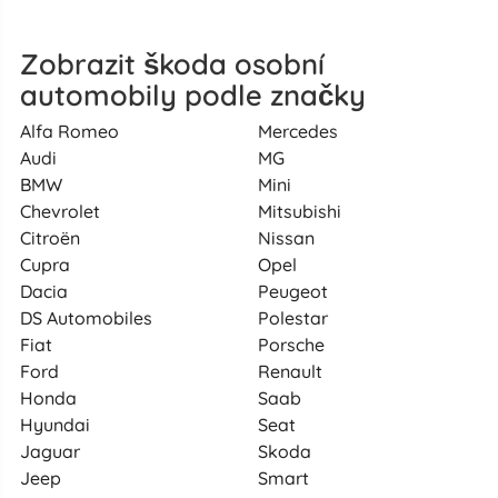
Zobrazit škoda osobní
automobily podle značky
Alfa Romeo
Mercedes
Audi
MG
BMW
Mini
Chevrolet
Mitsubishi
Citroën
Nissan
Cupra
Opel
Dacia
Peugeot
DS Automobiles
Polestar
Fiat
Porsche
Ford
Renault
Honda
Saab
Hyundai
Seat
Jaguar
Skoda
Jeep
Smart