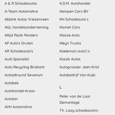
A & R Schadeautos
K.D.M. Autohandel
A-Team Automotive
Kempen Cars BV
Abbink Autos Vriezenveen
KH Schadeauto´s
AGL handelsonderneming
Kismet Cars
Altijd Raak Penders
Klasse-Auto
AP Auto's Druten
Kleyn Trucks
AR Schadeauto's
Koeleman auto\'s
Audi Specialist
Kozak Autos
Auto Recycling Brabant
Autogrossier Jeen Krist
Autoallround Sevenum
Autobedrijf Van Kuijk
Autobek
L
Autohandel Kroon
Peter van de Laar
Autoton
Demontage
AVH Automotive
Th. Laay schadeauto's