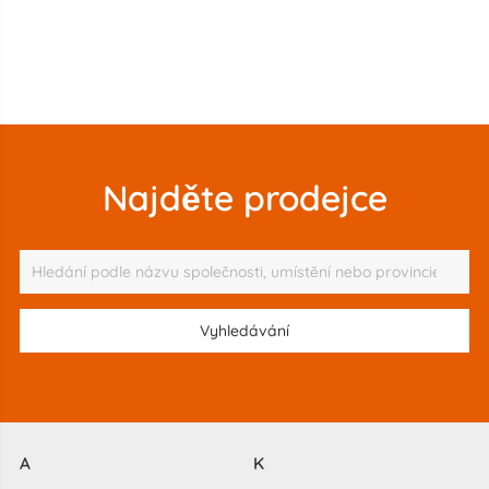
Najděte prodejce
A
K