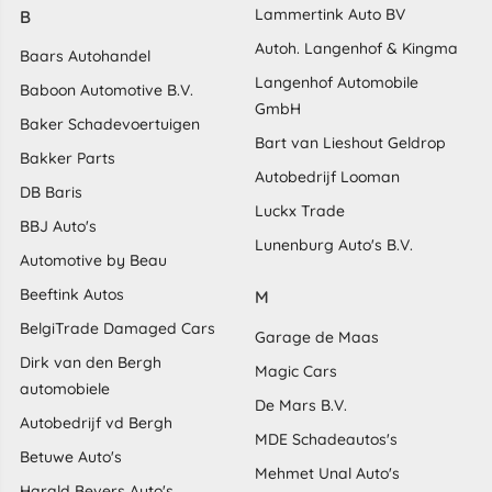
Lammertink Auto BV
B
Autoh. Langenhof & Kingma
Baars Autohandel
Langenhof Automobile
Baboon Automotive B.V.
GmbH
Baker Schadevoertuigen
Bart van Lieshout Geldrop
Bakker Parts
Autobedrijf Looman
DB Baris
Luckx Trade
BBJ Auto's
Lunenburg Auto's B.V.
Automotive by Beau
Beeftink Autos
M
BelgiTrade Damaged Cars
Garage de Maas
Dirk van den Bergh
Magic Cars
automobiele
De Mars B.V.
Autobedrijf vd Bergh
MDE Schadeautos's
Betuwe Auto's
Mehmet Unal Auto's
Harald Bevers Auto's