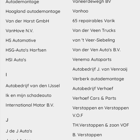
Vaneerdewegh BV
Autodemontage
Vanhoo
Hoogland autodemontage
65 repairables Varik
Van der Horst GmbH
Van der Veen Trucks
VanHove N.V.
van 't Veer-Siebeling
HS Automotive
Van der Ven Auto's B.V.
HSG-Auto's Harfsen
Venema Autoparts
HSI Auto's
Autobedrijf J. van Venrooij
I
Verberk autodemontage
Autobedrijf van den IJssel
Autobedrijf Verhoef
Ik en mijn schadeauto
Verhoef Cars & Parts
International Motor B.V.
Verstappen en Verstappen
V.O.F
J
TH.Verstappen & zoon VOF
J de J Auto's
B. Verstappen