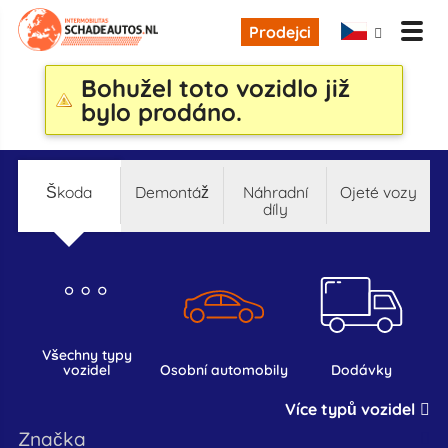
Prodejci
Bohužel toto vozidlo již
bylo prodáno.
škoda
demontáž
náhradní
ojeté vozy
díly
všechny typy
vozidel
osobní automobily
dodávky
Více typů vozidel
značka