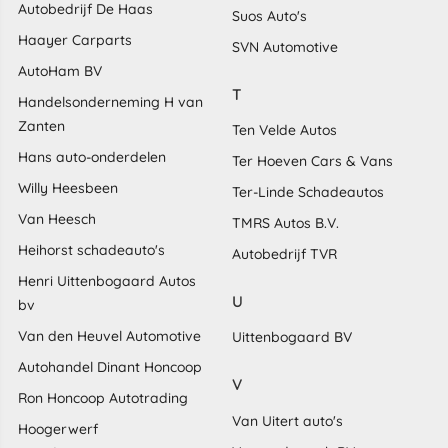
Autobedrijf De Haas
Suos Auto's
Haayer Carparts
SVN Automotive
AutoHam BV
T
Handelsonderneming H van
Zanten
Ten Velde Autos
Hans auto-onderdelen
Ter Hoeven Cars & Vans
Willy Heesbeen
Ter-Linde Schadeautos
Van Heesch
TMRS Autos B.V.
Heihorst schadeauto's
Autobedrijf TVR
Henri Uittenbogaard Autos
U
bv
Van den Heuvel Automotive
Uittenbogaard BV
Autohandel Dinant Honcoop
V
Ron Honcoop Autotrading
Van Uitert auto's
Hoogerwerf