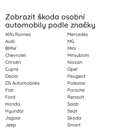
Zobrazit škoda osobní
automobily podle značky
Alfa Romeo
Mercedes
Audi
MG
BMW
Mini
Chevrolet
Mitsubishi
Citroën
Nissan
Cupra
Opel
Dacia
Peugeot
DS Automobiles
Polestar
Fiat
Porsche
Ford
Renault
Honda
Saab
Hyundai
Seat
Jaguar
Skoda
Jeep
Smart