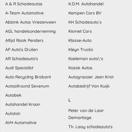
A & R Schadeautos
K.D.M. Autohandel
A-Team Automotive
Kempen Cars BV
Abbink Autos Vriezenveen
KH Schadeauto´s
AGL handelsonderneming
Kismet Cars
Altijd Raak Penders
Klasse-Auto
AP Auto's Druten
Kleyn Trucks
AR Schadeauto's
Koeleman auto\'s
Audi Specialist
Kozak Autos
Auto Recycling Brabant
Autogrossier Jeen Krist
Autoallround Sevenum
Autobedrijf Van Kuijk
Autobek
L
Autohandel Kroon
Peter van de Laar
Autoton
Demontage
AVH Automotive
Th. Laay schadeauto's