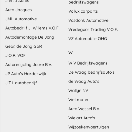
J en J Autos
bedrijfswagens
Auto Jacques
Vollux carparts
JML Automotive
Vosdonk Automotive
Autobedrijf J. Willems V.O.F.
Vredegoor Trading V.O.F.
Autodemontage De Jong
VZ Automobile OHG
Gebr. de Jong GbR
W
J.O.R. VOF
W V Bedrijfswagens
Autorecycling Joure B.V.
De Waag bedrijfsauto's
JP Auto's Harderwijk
de Waag Auto's
J.T.I. autobedrijf
Wallyn NV
Weltmann
Auto Wessel B.V.
Wielart Auto's
Wijzoekenvoertuigen