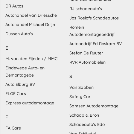
DR Autos
RJ schadeauto's
Autohandel van Driessche
Jos Roelofs Schadeautos
Autohandel Michael Duijn
Romein
Dussen Auto's
Autodemontagebedrijf
Autobedrijf Ed Roskam BV
E
Stefan De Ruyter
M. van den Eijnden / MMC
RVR Automobielen
Eindewege Auto- en
Demontagebe
S
Auto Elburg BV
Van Sabben
ELGÉ Cars
Safety Car
Express autodemontage
Samsen Autodemontage
Schaap & Bron
F
Schadeauto’s Edo
FA Cars
Van Schijndel