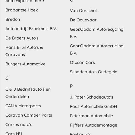
Auto Export Almere
Brabantse Hoek
Van Oorschot
Bredon
De Ooyevaar
Autobedrijf Broekhuis B.V.
Gebr.Opdam Autorecycling
B.V.
De Broers Auto's
Gebr.Opdam Autorecycling
Hans Bruil Auto's &
B.V.
Caravans
Otosan Cars
Burgers-Automotive
Schadeauto's Oudegein
C
P
C & J Bedrijfsauto's en
Onderdelen
J. Pater Schadeauto's
CAMA Motorparts
Paus Automobile GmbH
Caravan Camper Parts
Peterman Automobile
Carrus auto's
Pijffers Autodemontage
Cars N°1
Poel auto's