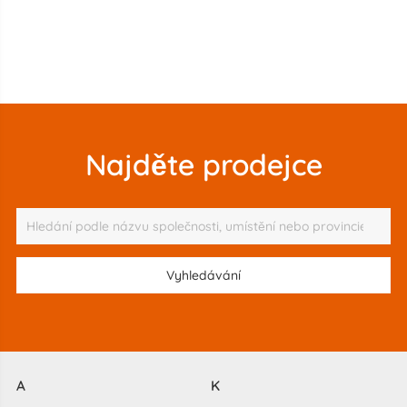
Najděte prodejce
A
K