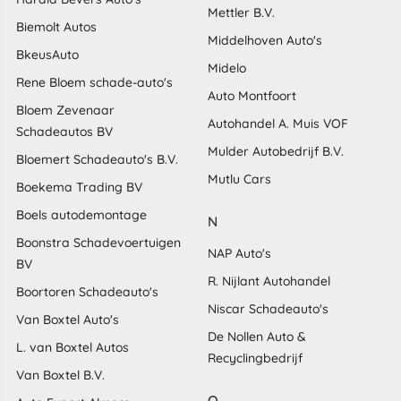
Mettler B.V.
Biemolt Autos
Middelhoven Auto's
BkeusAuto
Midelo
Rene Bloem schade-auto's
Auto Montfoort
Bloem Zevenaar
Autohandel A. Muis VOF
Schadeautos BV
Mulder Autobedrijf B.V.
Bloemert Schadeauto's B.V.
Mutlu Cars
Boekema Trading BV
Boels autodemontage
N
Boonstra Schadevoertuigen
NAP Auto's
BV
R. Nijlant Autohandel
Boortoren Schadeauto's
Niscar Schadeauto's
Van Boxtel Auto's
De Nollen Auto &
L. van Boxtel Autos
Recyclingbedrijf
Van Boxtel B.V.
O