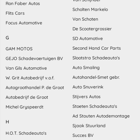
Ron Faber Autos
Scholten Markelo
Flits Cars
Van Schoten
Focus Automotive
De Scootergrossier
G
SD Automotive
Second Hand Car Parts
GAM MOTOS
Slootstra Schadeauto's
GEJO Schadevoertuigen BV
Auto Smaling
Van Gils Automotive
Autohandel-Smet gebr.
W. Grit Autobedrijf v.o.f.
Auto Snuverink
Autogroothandel P. de Groot
Stijvers Autos
Autobedrijf de Groot
Stoeten Schadeauto's
Michel Gryspeerdt
Ad Stouten Autodemontage
H
Sjaak Stuurland
H.O.T. Schadeauto's
Succes BV