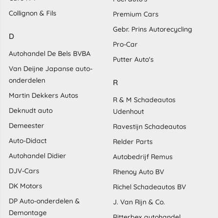
Collignon & Fils
Premium Cars
Gebr. Prins Autorecycling
D
Pro-Car
Autohandel De Bels BVBA
Putter Auto's
Van Deijne Japanse auto-
onderdelen
R
Martin Dekkers Autos
R & M Schadeautos
Deknudt auto
Udenhout
Demeester
Ravestijn Schadeautos
Auto-Didact
Relder Parts
Autohandel Didier
Autobedrijf Remus
DJV-Cars
Rhenoy Auto BV
DK Motors
Richel Schadeautos BV
DP Auto-onderdelen &
J. Van Rijn & Co.
Demontage
Ritterbex autohandel