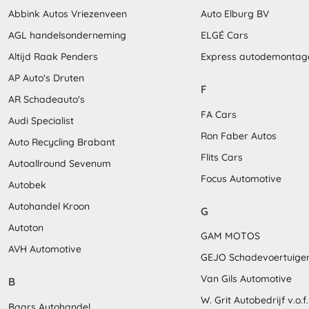
Abbink Autos Vriezenveen
Auto Elburg BV
AGL handelsonderneming
ELGÉ Cars
Altijd Raak Penders
Express autodemontag
AP Auto's Druten
F
AR Schadeauto's
FA Cars
Audi Specialist
Ron Faber Autos
Auto Recycling Brabant
Flits Cars
Autoallround Sevenum
Focus Automotive
Autobek
Autohandel Kroon
G
Autoton
GAM MOTOS
AVH Automotive
GEJO Schadevoertuige
Van Gils Automotive
B
W. Grit Autobedrijf v.o.f.
Baars Autohandel