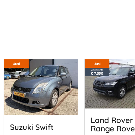
Uusi
Uusi
vientihinta
€ 7.350
Land Rover
Suzuki Swift
Range Rove