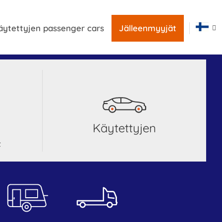
äytettyjen passenger cars
Jälleenmyyjät
Käytettyjen
t