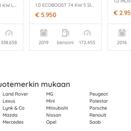
1.0 ECOBOOST 74 KW 5 SITZE FACE LIFT
SPORT 3.0 TDV6 190 KW LEDER KLIMA
€ 2.9
€ 5.950
338.658
2019
bensiini
172.455
2016
tuotemerkin mukaan
Land Rover
MG
Peugeot
Lexus
Mini
Polestar
Lynk & Co
Mitsubishi
Porsche
Mazda
Nissan
Renault
Mercedes
Opel
Saab