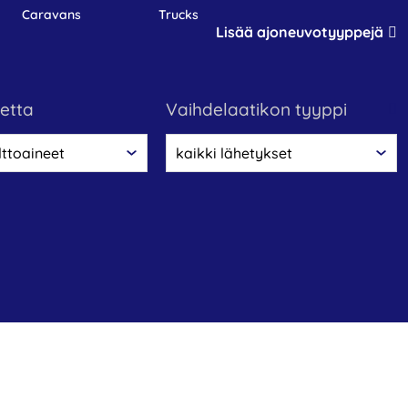
caravans
trucks
Lisää ajoneuvotyyppejä
netta
vaihdelaatikon tyyppi