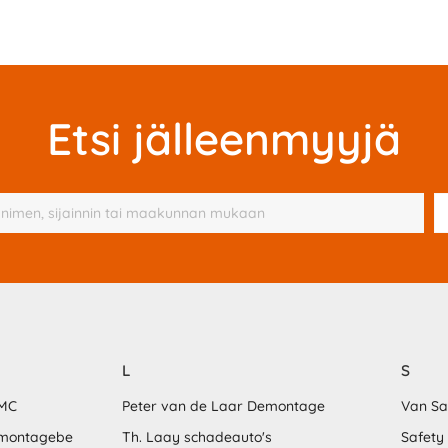
Etsi jälleenmyyjä
L
S
MMC
Peter van de Laar Demontage
Van S
emontagebe
Th. Laay schadeauto's
Safety