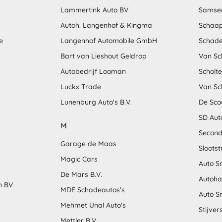
Lammertink Auto BV
Samse
Autoh. Langenhof & Kingma
Schaap
e
Langenhof Automobile GmbH
Schade
Bart van Lieshout Geldrop
Van Sc
Autobedrijf Looman
Scholt
Luckx Trade
Van Sc
Lunenburg Auto's B.V.
De Sco
SD Aut
M
Second
Garage de Maas
Sloots
Magic Cars
Auto S
De Mars B.V.
Autoha
n BV
MDE Schadeautos's
Auto S
Mehmet Unal Auto's
Stijver
Mettler B.V.