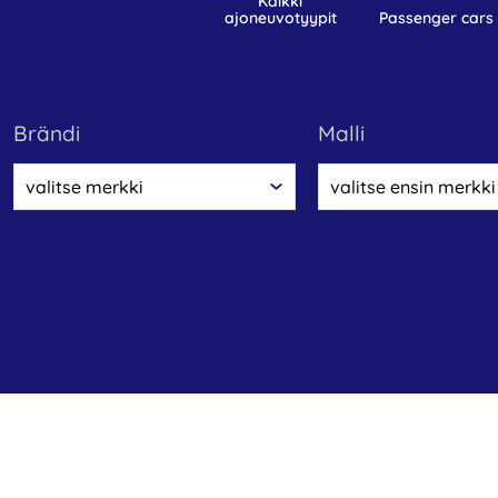
kaikki
ajoneuvotyypit
passenger cars
Brändi
malli