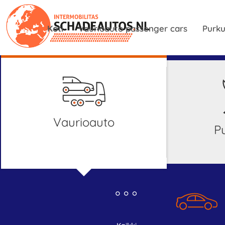
Koti
Vaurioauto passenger cars
Purku
Vaurioauto