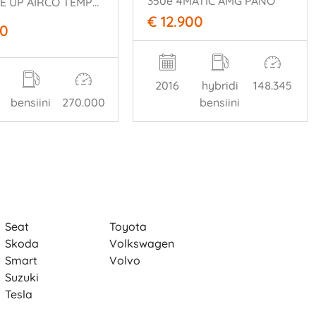
350e 4MATIC AMG PANO
1.0 MOVE UP AIRCO TEMPOMAAT PDC
€ 12.900
50
2016
hybridi
148.345
bensiini
270.000
bensiini
Seat
Toyota
Skoda
Volkswagen
Smart
Volvo
Suzuki
Tesla