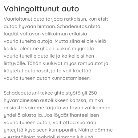
Vahingoittunut auto
Vaurioitunut auto tarjoaa ratkaisun, kun etsit
autoa hyvään hintaan. Schadeautos.nl:stä
löydät valtavan valikoiman erilaisia
vaurioituneita autoja. Mutta siinä ei ole vielä
kaikki: olemme yhden luukun myymälä
vaurioituneille autoille ja kaikelle siihen
liittyvälle. Tähän kuuluvat myös romuautot ja
käytetyt autonosat, joita voit käyttää
vaurioituneen auton kunnostamiseen.
Schadeautos.nl tekee yhteistyötä yli 250
hyvämaineisen autoliikkeen kanssa, minkä
ansiosta voimme tarjota valtavan valikoiman
yhdellä alustalla. Jos löydät ihanteellisen
vaurioituneen auton, voit ottaa suoraan
yhteyttä kyseiseen kumppaniin. Näin pidämme
viestintälinjat mahdollisimman lyhyinä.