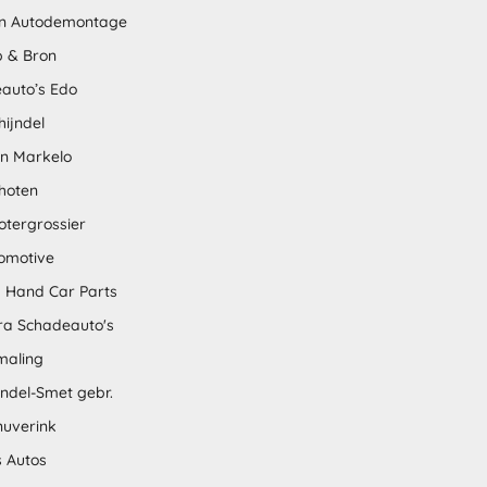
n Autodemontage
 & Bron
auto’s Edo
hijndel
en Markelo
hoten
otergrossier
omotive
 Hand Car Parts
tra Schadeauto's
maling
ndel-Smet gebr.
nuverink
s Autos