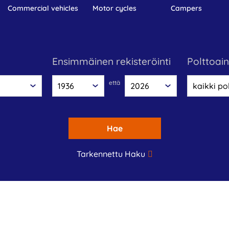
commercial vehicles
motor cycles
campers
Ensimmäinen rekisteröinti
polttoai
että
Hae
Tarkennettu Haku