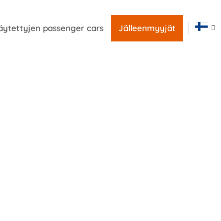
äytettyjen passenger cars
Jälleenmyyjät