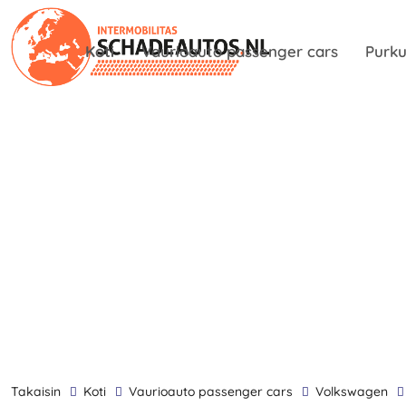
Koti
Vaurioauto passenger cars
Purku
takaisin
Koti
Vaurioauto passenger cars
Volkswagen