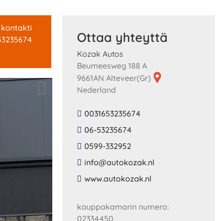
 kontakti
Ottaa yhteyttä
53235674
Kozak Autos
Beumeesweg 188 A
9661AN Alteveer(Gr)
Nederland
0031653235674
06-53235674
0599-332952
​info​@​autokozak​.​nl​
​www​.​autokozak​.​nl​
kauppakamarin numero:
02334450