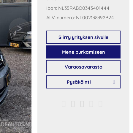
iban: NL35RABO0343401444
ALV-numero: NL002138392B24
Siirry yrityksen sivulle
Mene purkamiseen
Varaosavarasto
Pysäköinti