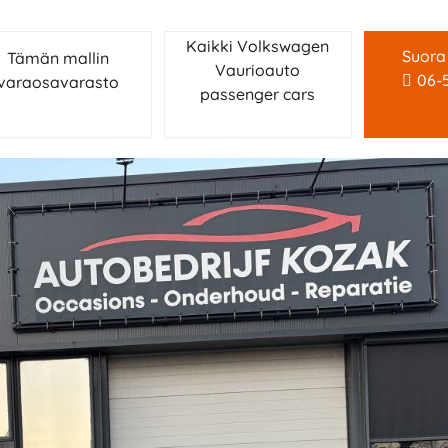
Kaikki Volkswagen
Suora
Tämän mallin
Vaurioauto
06-
varaosavarasto
passenger cars