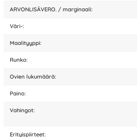
ARVONLISÄVERO. / marginaali:
väri-:
maalityyppi:
runko:
ovien lukumäärä:
paino:
vahingot:
erityispiirteet: