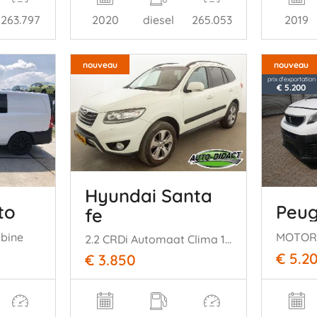
263.797
2020
diesel
265.053
2019
nouveau
nouveau
prix d'exportation
€ 5.200
Hyundai Santa
to
Peug
fe
abine
2.2 CRDi Automaat Clima 145 kW
€ 5.2
€ 3.850