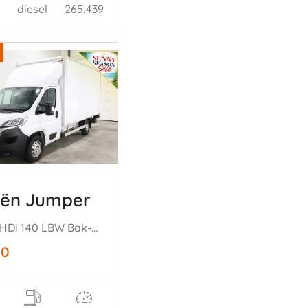
diesel
265.439
oën Jumper
2.2 BlueHDi 140 LBW Bak-Klep Dhollandia Clima Cruise Camera
50