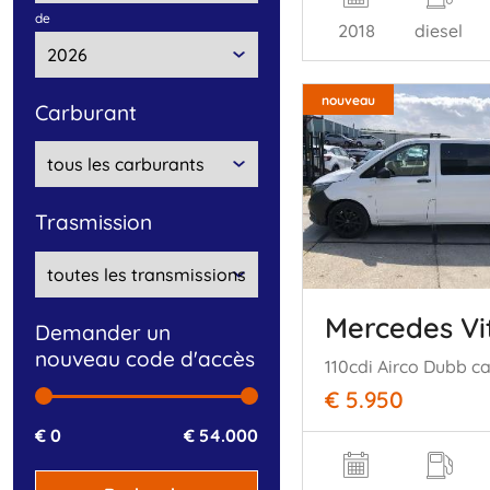
de
2018
diesel
nouveau
carburant
trasmission
Mercedes Vi
Demander un
nouveau code d'accès
110cdi Airco Dubb c
€ 5.950
€ 0
€ 54.000