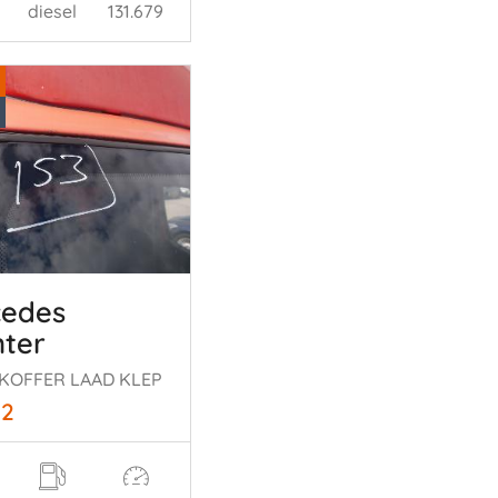
diesel
131.679
cedes
nter
I KOFFER LAAD KLEP
02