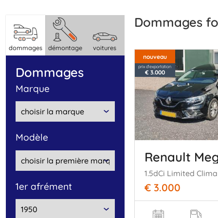
dommages fou
dommages
démontage
voitures
nouveau
prix d'exportation
dommages
€ 3.000
marque
modèle
Renault Me
1er afrément
€ 3.000