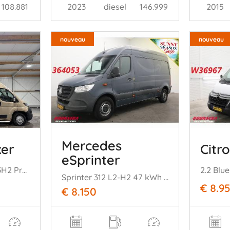
108.881
2023
diesel
146.999
2015
nouveau
nouveau
Mercedes
xer
Citr
eSprinter
2.2BlueHDI 103kW L3H2 Premium
Sprinter 312 L2-H2 47 kWh Airco Camera SHZ
€ 8.9
€ 8.150