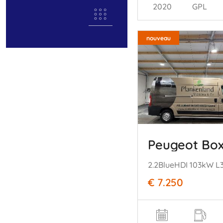
2020
GPL
nouveau
Peugeot Bo
€ 7.250