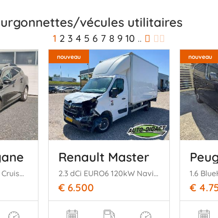
rgonnettes/vécules utilitaires
1
2
3
4
5
6
7
8
9
10
..
nouveau
nouveau
gane
Renault Master
Peug
1.5dCi Limited Clima Cruise Navi
2.3 dCi EURO6 120kW Navi Airco T35 165 L3 Energy
€ 6.500
€ 4.7