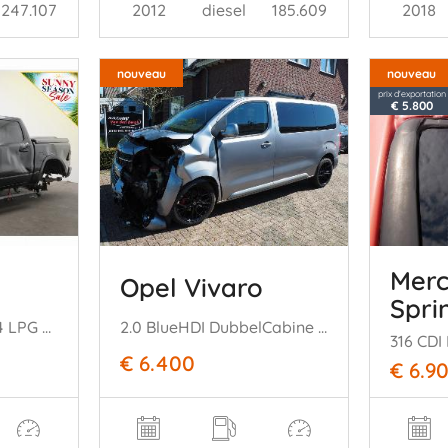
247.107
2018
2012
diesel
185.609
nouveau
nouveau
prix d'exportation
€ 5.800
Mer
Opel Vivaro
Spri
1500 1500 5.7 V8 4x4 LPG Crew Cab Laramie Pano LED ACC SBL Camera AHK
2.0 BlueHDI DubbelCabine Automaat
316 CD
€ 6.400
€ 6.9