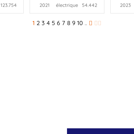
123.754
2021
électrique
54.442
2023
1
2
3
4
5
6
7
8
9
10
..