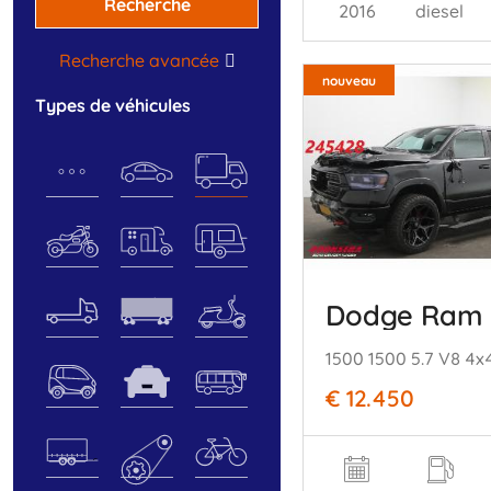
Recherche
2016
diesel
Recherche avancée
nouveau
types de véhicules
Dodge Ram
€ 12.450