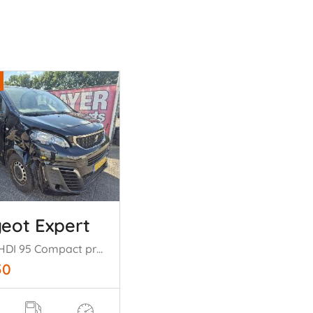
eot Expert
1.6 BlueHDI 95 Compact premium
50