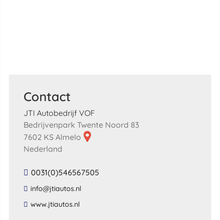
Contact
JTI Autobedrijf VOF
Bedrijvenpark Twente Noord 83
7602 KS Almelo
Nederland
0031(0)546567505
​info​@​jtiautos​.​nl​
​www​.​jtiautos​.​nl​