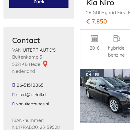
Kia Niro
Zoek
1.6 GDI Hybrid First 
€ 7.850
Contact
2016
hybride
VAN UITERT AUTO'S
benzine
Buitenkamp 3
5321KB Hedel
Nederland
exportprijs
€ 4.450
06-51510065
​uitert​@​xs4all​.​nl​
​vanuitertautos​.​nl​
IBAN-nummer:
NL17RABO0125159528