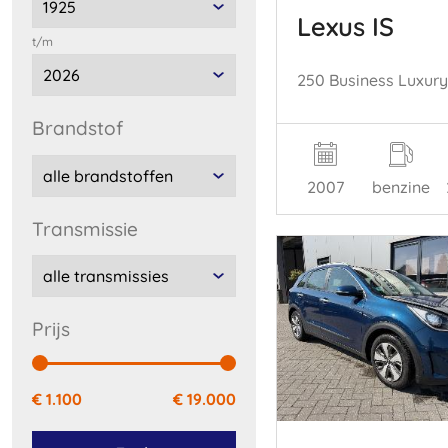
Lexus IS
t/m
brandstof
2007
benzine
transmissie
prijs
€ 1.100
€ 19.000