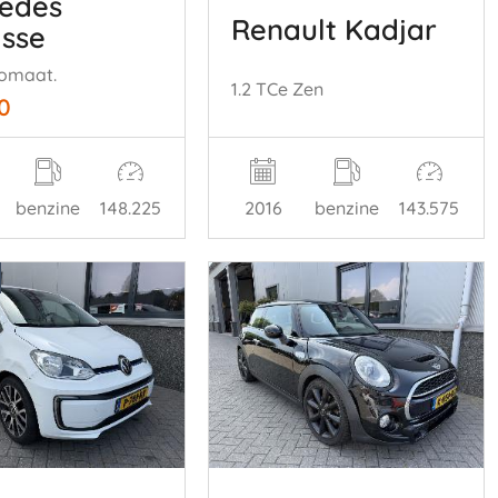
edes
Renault Kadjar
asse
omaat.
1.2 TCe Zen
0
benzine
148.225
2016
benzine
143.575