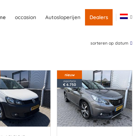
me
occasion
Autosloperijen
Dealers
sorteren op datum
nieuw
exportprijs
€ 6.750