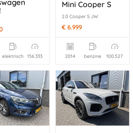
swagen
Mini Cooper S
!
2.0 Cooper S JW
€ 6.999
0
elektrisch
156.333
2014
benzine
100.527