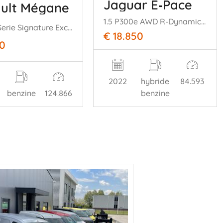
Jaguar E‑Pace
ult Mégane
1.5 P300e AWD R-Dynamic HSE
1.2 TCe Serie Signature Exclusiv
€ 18.850
50
2022
hybride
84.593
benzine
124.866
benzine