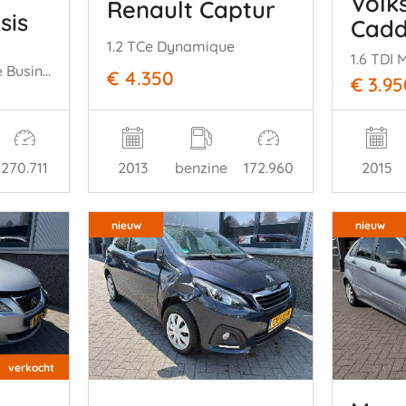
Volk
Renault Captur
sis
Cad
1.2 TCe Dynamique
1.6 TDI 
2.0 D-4D-F Executive Business
€ 4.350
€ 3.95
270.711
2013
benzine
172.960
2015
nieuw
nieuw
verkocht