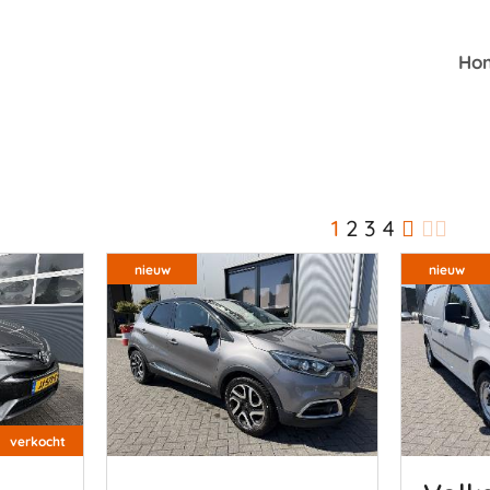
Ho
1
2
3
4
nieuw
nieuw
verkocht