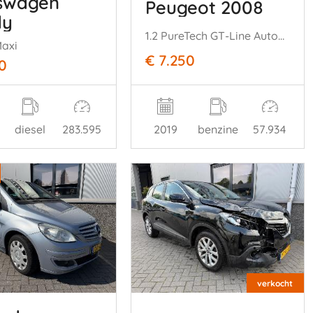
swagen
Peugeot 2008
dy
1.2 PureTech GT-Line Automaat.
Maxi
€ 7.250
0
diesel
283.595
2019
benzine
57.934
verkocht