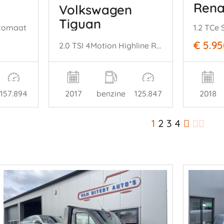
Rena
Volkswagen
Tiguan
utomaat
€ 5.9
2.0 TSI 4Motion Highline R-Line
2017
benzine
125.847
157.894
2018
1
2
3
4