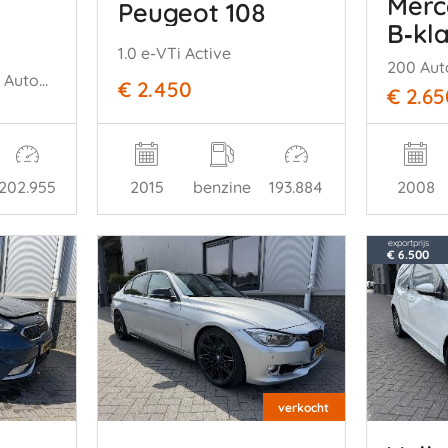
Merc
Peugeot 108
B‑kl
1.0 e-VTi Active
200 Aut
250 Business Luxury Automaat.
€ 2.450
€ 2.65
202.955
2015
benzine
193.884
2008
exportprijs
€ 6.500
verkocht