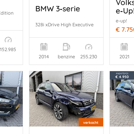
Volk
BMW 3‑serie
e‑Up
Edition
e-up!
328i xDrive High Executive
€ 7.75
152.985
2014
benzine
255.230
2021
exportprijs
€ 4.950
verkocht