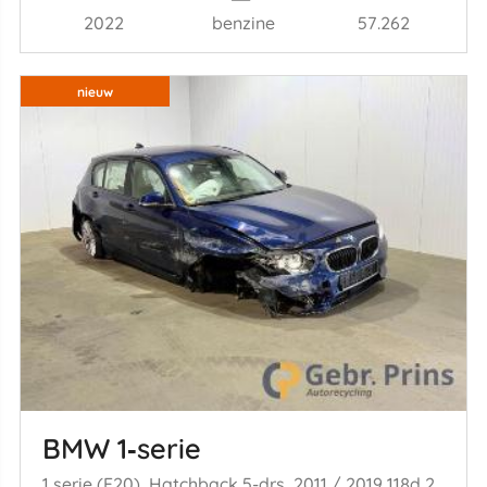
2022
benzine
57.262
nieuw
BMW 1‑serie
1 serie (F20), Hatchback 5-drs, 2011 / 2019 118d 2.0 16V