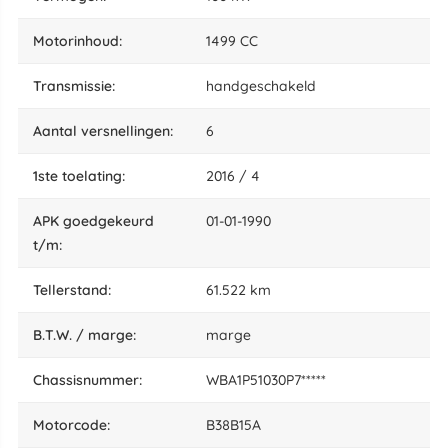
motorinhoud:
1499 CC
transmissie:
handgeschakeld
aantal versnellingen:
6
1ste toelating:
2016 / 4
APK goedgekeurd
01-01-1990
t/m:
tellerstand:
61.522 km
B.T.W. / marge:
marge
chassisnummer:
WBA1P51030P7*****
motorcode:
B38B15A