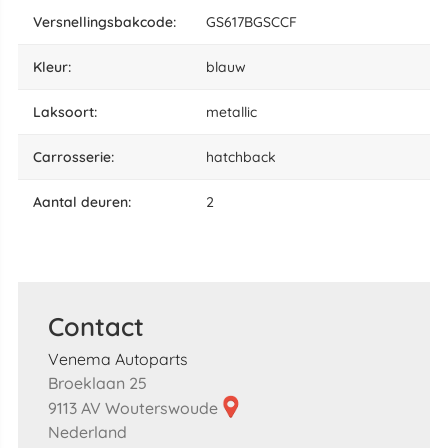
versnellingsbakcode:
GS617BGSCCF
kleur:
blauw
laksoort:
metallic
carrosserie:
hatchback
aantal deuren:
2
Contact
Venema Autoparts
Broeklaan 25
9113 AV Wouterswoude
Nederland