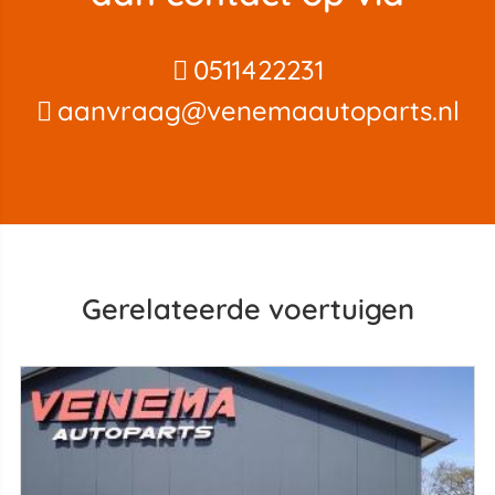
0511422231
aanvraag@venemaautoparts.nl
Gerelateerde voertuigen