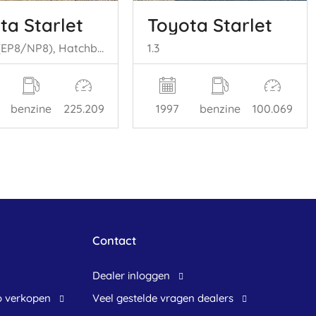
ta Starlet
Toyota Starlet
Starlet (EP8/NP8), Hatchback, 1989 / 1996 1.3 Friend,XLi 12V
1.3
benzine
225.209
1997
benzine
100.069
Contact
dealer inloggen
o verkopen
veel gestelde vragen dealers