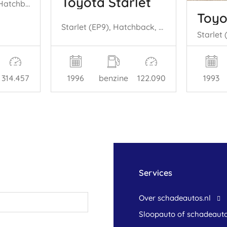
Toyota Starlet
Starlet (EP8/NP8), Hatchback, 1989 / 1996 1.3 Friend,XLi 12V
Toyo
Starlet (EP9), Hatchback, 1996 / 1999 1.3,XLi,GLi 16V
314.457
1996
benzine
122.090
1993
Services
Over schadeautos.nl
Sloopauto of schadeaut