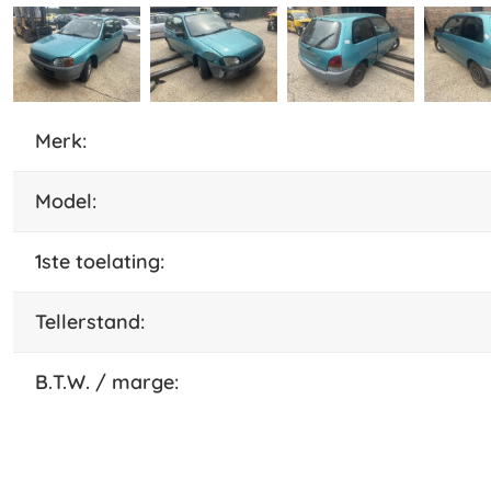
merk:
model:
1ste toelating:
tellerstand:
B.T.W. / marge: