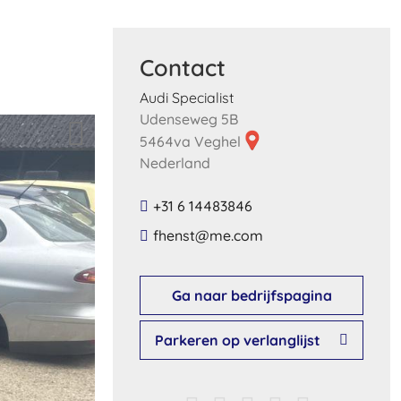
Contact
Audi Specialist
Udenseweg 5B
5464va Veghel
Nederland
+31 6 14483846
​fhenst​@​me​.​com​
Ga naar bedrijfspagina
Parkeren op verlanglijst