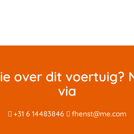
ie over dit voertuig
via
+31 6 14483846
fhenst@me.com