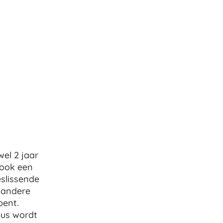
wel 2 jaar
 ook een
slissende
j andere
bent.
bus wordt