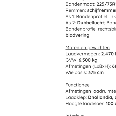
Bandenmaat:
225/75R
Remmen:
schijfremme
As 1: Bandenprofiel lin
As 2:
Dubbellucht
; Ban
Bandenprofiel rechtsb
bladvering
Maten en gewichten
Laadvermogen:
2.470 
GVW:
6.500 kg
Afmetingen (LxBxH):
6
Wielbasis:
375 cm
Functioneel
Afmetingen laadruimte
Laadklep:
Dhollandia, 
Hoogte laadvloer:
100
Interieur