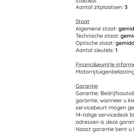
Aantal zitplaatsen:
3
Staat
Algemene staat:
gemid
Technische staat:
gemi
Optische staat:
gemidd
Aantal sleutels:
1
Financi&euml;le inform
Motorrijtuigenbelastin
Garantie
Garantie: Bedrijfsauto&
garantie, wanneer u ki
servicebeurt mogen gev
14-talige servicedesk bi
adressen is deze garant
Naast garantie bent u 