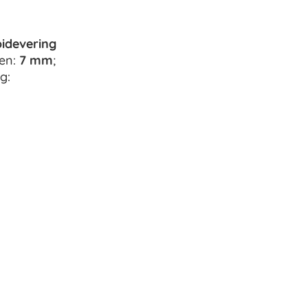
idevering
ten:
7 mm
;
g: