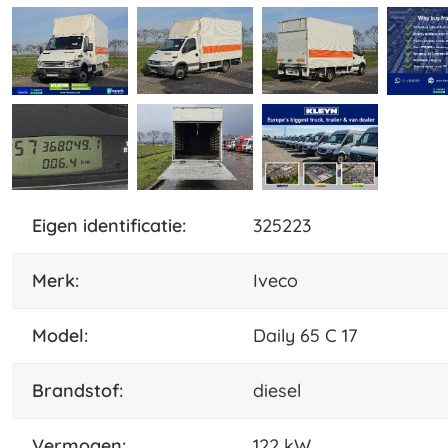
eigen identificatie:
325223
merk:
Iveco
model:
Daily 65 C 17
brandstof:
diesel
vermogen:
122 kW