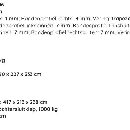
16
n
ks:
1 mm
; Bandenprofiel rechts:
4 mm
; Vering:
trapezo
denprofiel linksbinnen:
7 mm
; Bandenprofiel linksbui
innen:
7 mm
; Bandenprofiel rechtsbuiten:
7 mm
; Verin
kg
80 x 227 x 333 cm
:
417 x 213 x 238 cm
achtersluitklep, 1000 kg
 cm