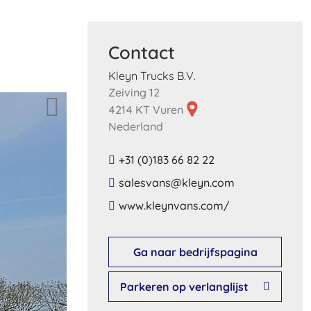
Contact
Kleyn Trucks B.V.
Zeiving 12
4214 KT Vuren
Nederland
+31 (0)183 66 82 22
​salesvans​@​kleyn​.​com​
​www​.​kleynvans​.​com​/
Ga naar bedrijfspagina
Parkeren op verlanglijst