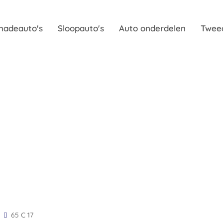
hadeauto's
Sloopauto's
Auto onderdelen
Twee
65 C 17