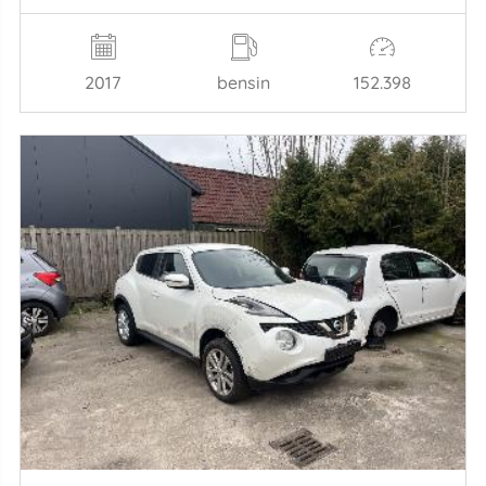
2017
bensin
152.398