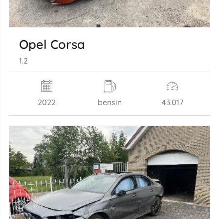
Opel Corsa
1.2
2022
bensin
43.017