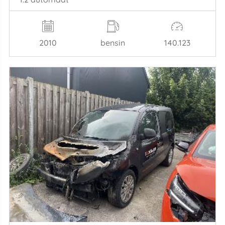
2010
bensin
140.123