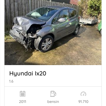
Hyundai Ix20
1.6
2011
bensin
91.710