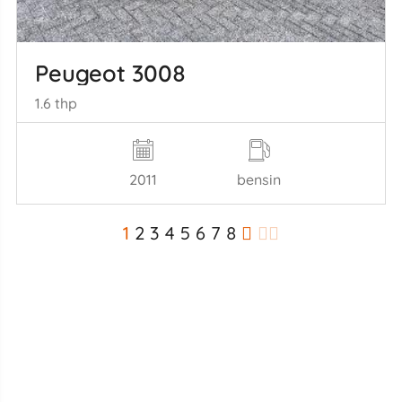
Peugeot 3008
1.6 thp
2011
bensin
1
2
3
4
5
6
7
8