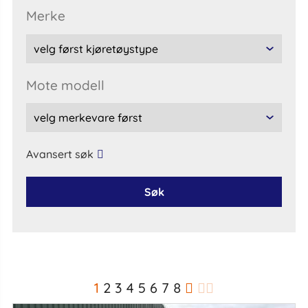
Merke
Mote modell
Avansert søk
Søk
1
2
3
4
5
6
7
8