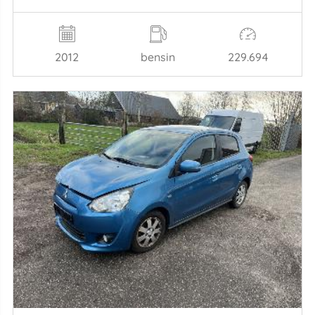
2012
bensin
229.694