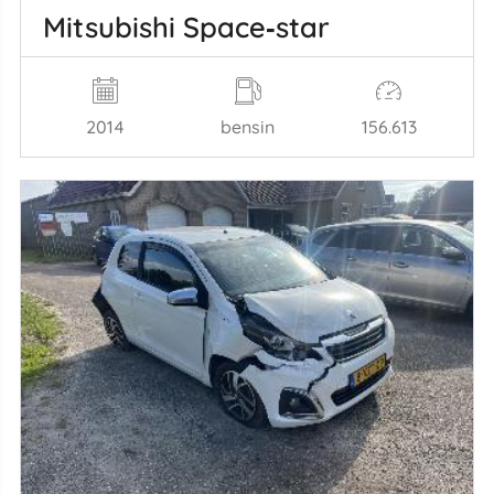
Mitsubishi Space‑star
2014
bensin
156.613