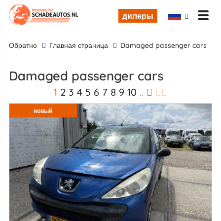
дилеры
обратно
Главная страница
damaged passenger cars
damaged passenger cars
1
2
3
4
5
6
7
8
9
10
..
новый