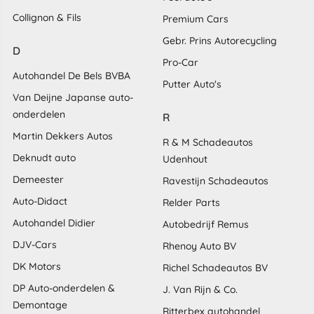
Collignon & Fils
Premium Cars
Gebr. Prins Autorecycling
D
Pro-Car
Autohandel De Bels BVBA
Putter Auto's
Van Deijne Japanse auto-
onderdelen
R
Martin Dekkers Autos
R & M Schadeautos
Deknudt auto
Udenhout
Demeester
Ravestijn Schadeautos
Auto-Didact
Relder Parts
Autohandel Didier
Autobedrijf Remus
DJV-Cars
Rhenoy Auto BV
DK Motors
Richel Schadeautos BV
DP Auto-onderdelen &
J. Van Rijn & Co.
Demontage
Ritterbex autohandel