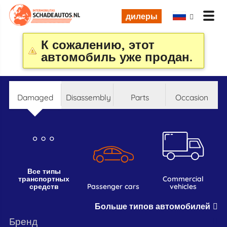
дилеры
К сожалению, этот
автомобиль уже продан.
damaged
disassembly
parts
occasion
все типы
транспортных
commercial
средств
passenger cars
vehicles
Больше типов автомобилей
бренд