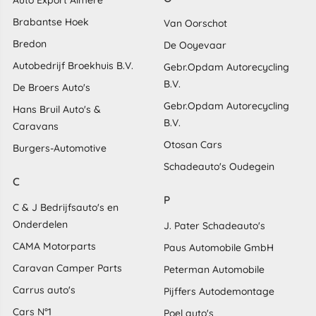
Auto Export Almere
Brabantse Hoek
Van Oorschot
Bredon
De Ooyevaar
Autobedrijf Broekhuis B.V.
Gebr.Opdam Autorecycling
B.V.
De Broers Auto's
Gebr.Opdam Autorecycling
Hans Bruil Auto's &
B.V.
Caravans
Otosan Cars
Burgers-Automotive
Schadeauto's Oudegein
C
P
C & J Bedrijfsauto's en
Onderdelen
J. Pater Schadeauto's
CAMA Motorparts
Paus Automobile GmbH
Caravan Camper Parts
Peterman Automobile
Carrus auto's
Pijffers Autodemontage
Cars N°1
Poel auto's