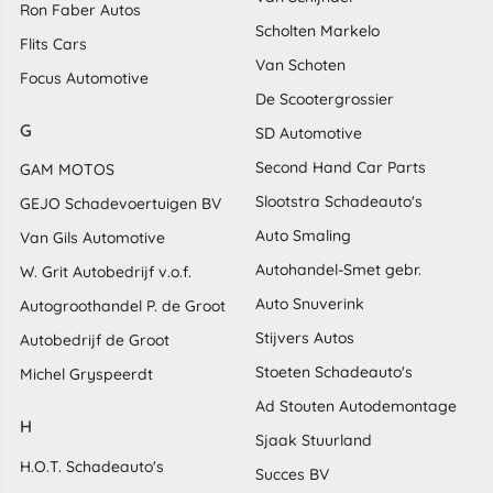
Ron Faber Autos
Scholten Markelo
Flits Cars
Van Schoten
Focus Automotive
De Scootergrossier
G
SD Automotive
Second Hand Car Parts
GAM MOTOS
Slootstra Schadeauto's
GEJO Schadevoertuigen BV
Auto Smaling
Van Gils Automotive
Autohandel-Smet gebr.
W. Grit Autobedrijf v.o.f.
Auto Snuverink
Autogroothandel P. de Groot
Stijvers Autos
Autobedrijf de Groot
Stoeten Schadeauto's
Michel Gryspeerdt
Ad Stouten Autodemontage
H
Sjaak Stuurland
H.O.T. Schadeauto's
Succes BV