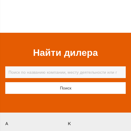
Найти дилера
A
K