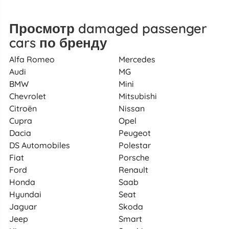
Просмотр damaged passenger
cars по бренду
Alfa Romeo
Mercedes
Audi
MG
BMW
Mini
Chevrolet
Mitsubishi
Citroën
Nissan
Cupra
Opel
Dacia
Peugeot
DS Automobiles
Polestar
Fiat
Porsche
Ford
Renault
Honda
Saab
Hyundai
Seat
Jaguar
Skoda
Jeep
Smart