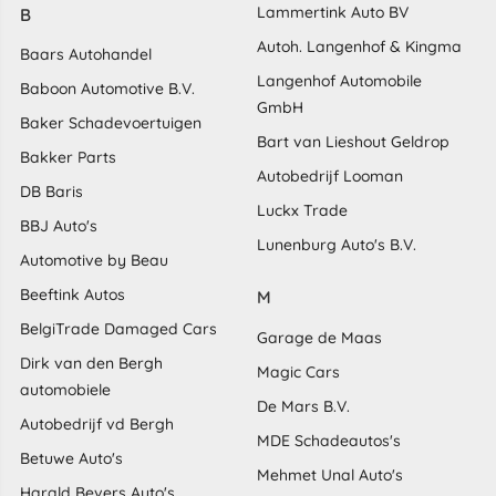
Lammertink Auto BV
B
Autoh. Langenhof & Kingma
Baars Autohandel
Langenhof Automobile
Baboon Automotive B.V.
GmbH
Baker Schadevoertuigen
Bart van Lieshout Geldrop
Bakker Parts
Autobedrijf Looman
DB Baris
Luckx Trade
BBJ Auto's
Lunenburg Auto's B.V.
Automotive by Beau
Beeftink Autos
M
BelgiTrade Damaged Cars
Garage de Maas
Dirk van den Bergh
Magic Cars
automobiele
De Mars B.V.
Autobedrijf vd Bergh
MDE Schadeautos's
Betuwe Auto's
Mehmet Unal Auto's
Harald Bevers Auto's