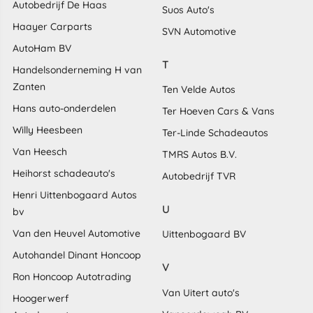
Autobedrijf De Haas
Suos Auto's
Haayer Carparts
SVN Automotive
AutoHam BV
T
Handelsonderneming H van
Zanten
Ten Velde Autos
Hans auto-onderdelen
Ter Hoeven Cars & Vans
Willy Heesbeen
Ter-Linde Schadeautos
Van Heesch
TMRS Autos B.V.
Heihorst schadeauto's
Autobedrijf TVR
Henri Uittenbogaard Autos
U
bv
Van den Heuvel Automotive
Uittenbogaard BV
Autohandel Dinant Honcoop
V
Ron Honcoop Autotrading
Van Uitert auto's
Hoogerwerf