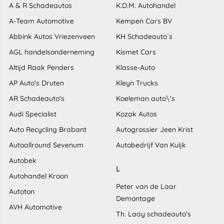
A & R Schadeautos
K.D.M. Autohandel
A-Team Automotive
Kempen Cars BV
Abbink Autos Vriezenveen
KH Schadeauto´s
AGL handelsonderneming
Kismet Cars
Altijd Raak Penders
Klasse-Auto
AP Auto's Druten
Kleyn Trucks
AR Schadeauto's
Koeleman auto\'s
Audi Specialist
Kozak Autos
Auto Recycling Brabant
Autogrossier Jeen Krist
Autoallround Sevenum
Autobedrijf Van Kuijk
Autobek
L
Autohandel Kroon
Peter van de Laar
Autoton
Demontage
AVH Automotive
Th. Laay schadeauto's