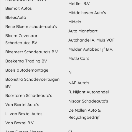
Mettler B.V.
Biemolt Autos
Middelhoven Auto's
BkeusAuto
Midelo
Rene Bloem schade-auto's
Auto Montfoort
Bloem Zevenaar
Autohandel A. Muis VOF
Schadeautos BV
Mulder Autobedrijf B.V.
Bloemert Schadeauto's B.V.
Mutlu Cars
Boekema Trading BV
Boels autodemontage
N
Boonstra Schadevoertuigen
NAP Auto's
BV
R. Nijlant Autohandel
Boortoren Schadeauto's
Niscar Schadeauto's
Van Boxtel Auto's
De Nollen Auto &
L. van Boxtel Autos
Recyclingbedrijf
Van Boxtel B.V.
O