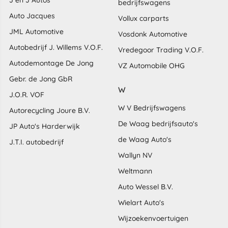
J en J Autos
bedrijfswagens
Auto Jacques
Vollux carparts
JML Automotive
Vosdonk Automotive
Autobedrijf J. Willems V.O.F.
Vredegoor Trading V.O.F.
Autodemontage De Jong
VZ Automobile OHG
Gebr. de Jong GbR
W
J.O.R. VOF
W V Bedrijfswagens
Autorecycling Joure B.V.
De Waag bedrijfsauto's
JP Auto's Harderwijk
de Waag Auto's
J.T.I. autobedrijf
Wallyn NV
Weltmann
Auto Wessel B.V.
Wielart Auto's
Wijzoekenvoertuigen