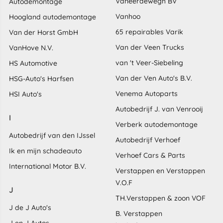
Vaneerdewegh BV
Autodemontage
Vanhoo
Hoogland autodemontage
65 repairables Varik
Van der Horst GmbH
Van der Veen Trucks
VanHove N.V.
van 't Veer-Siebeling
HS Automotive
Van der Ven Auto's B.V.
HSG-Auto's Harfsen
Venema Autoparts
HSI Auto's
Autobedrijf J. van Venrooij
I
Verberk autodemontage
Autobedrijf van den IJssel
Autobedrijf Verhoef
Ik en mijn schadeauto
Verhoef Cars & Parts
International Motor B.V.
Verstappen en Verstappen
V.O.F
J
TH.Verstappen & zoon VOF
J de J Auto's
B. Verstappen