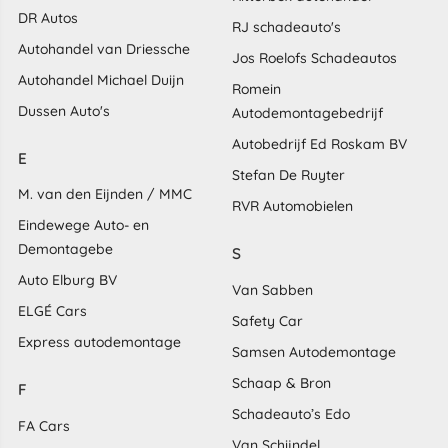
DR Autos
RJ schadeauto's
Autohandel van Driessche
Jos Roelofs Schadeautos
Autohandel Michael Duijn
Romein
Dussen Auto's
Autodemontagebedrijf
Autobedrijf Ed Roskam BV
E
Stefan De Ruyter
M. van den Eijnden / MMC
RVR Automobielen
Eindewege Auto- en
Demontagebe
S
Auto Elburg BV
Van Sabben
ELGÉ Cars
Safety Car
Express autodemontage
Samsen Autodemontage
Schaap & Bron
F
Schadeauto’s Edo
FA Cars
Van Schijndel