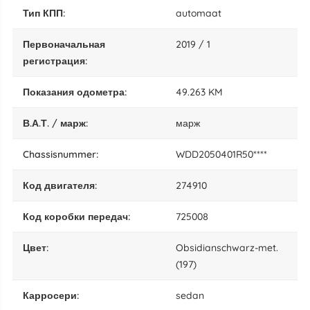
тип КПП:
automaat
Первоначальная
2019 / 1
регистрация:
показания одометра:
49.263 KM
В.А.Т. / марж:
марж
chassisnummer:
WDD2050401R50****
код двигателя:
274910
код коробки передач:
725008
цвет:
Obsidianschwarz-met.
(197)
карросери:
sedan