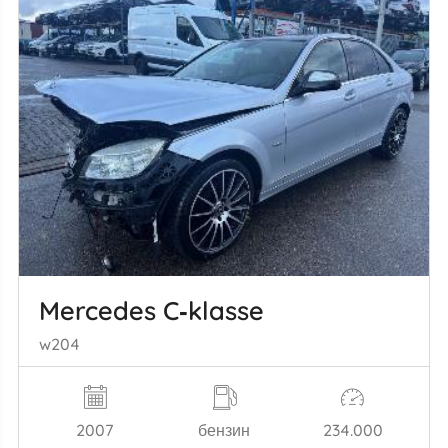
Mercedes C‑klasse
w204
2007
бензин
234.000