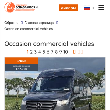
дилеры
обратно
Главная страница
occasion commercial vehicles
occasion commercial vehicles
1
2
3
4
5
6
7
8
9
10
..
новый
экспортная цена
€ 17.950