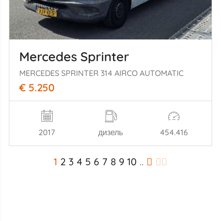
Mercedes Sprinter
MERCEDES SPRINTER 314 AIRCO AUTOMATIC
€ 5.250
2017
дизель
454.416
1
2
3
4
5
6
7
8
9
10
..